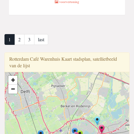
voorvertoning
1
2
3
last
Rotterdam Café Warenhuis Kaart stadsplan, satellietbeeld
van de lijst
+
−