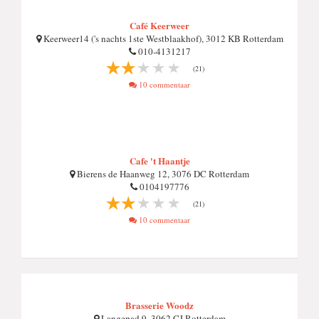
Café Keerweer
Keerweer14 ('s nachts 1ste Westblaakhof), 3012 KB Rotterdam
010-4131217
(21)
10 commentaar
Cafe 't Haantje
Bierens de Haanweg 12, 3076 DC Rotterdam
0104197776
(21)
10 commentaar
Brasserie Woodz
Langepad 9, 3062 CJ Rotterdam