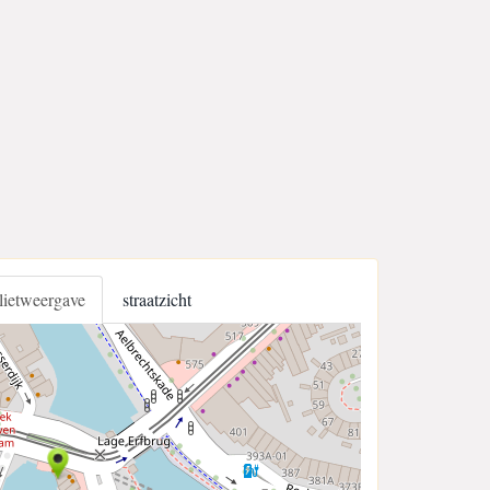
llietweergave
straatzicht