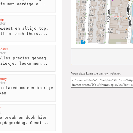
afe met aardige e...
hip
ter
weest en altijd top.
elt er zich thuis....
ester
ter
lles precies genoeg.
uziekje, leuke men...
Voeg deze kaart toe aan uw website;
brary
ter
relaxed om een biertje
ken
T
m
e break en dook hier
ijdagmiddag. Genot...