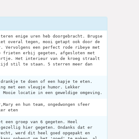
steren enige uren heb doorgebracht. Brugse
iet overal tegen, mooi getapt ook door de
r. Vervolgens een perfect rode ribeye met
e frieten erbij gegeten, afgesloten met
urtje. Het interieur van de kroeg straalt
tijd stil te staan. 5 sterren meer dan
 drankje te doen of een hapje te eten.
ing met een vleugje humor. Lekker
. Mooie locatie in een geweldige omgeving.
r,Mary en hun team, ongedwongen sfeer
ker eten
et een groep van 6 gegeten. Heel
 gezellig hier gegeten. Ondanks dat er
recht, werd dit heel goed opgepakt en
 kans onbenut om het 'goed' te maken, al