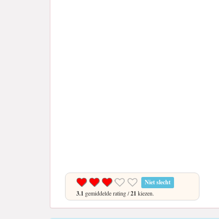
Niet slecht
3.1
gemiddelde rating /
21
kiezen.