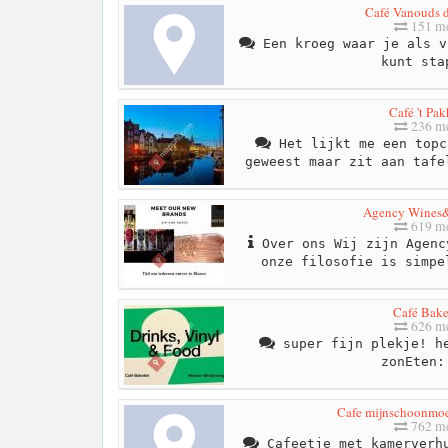
Café Vanouds 
151 me
Een kroeg waar je als v
kunt sta
Café 't Pa
236 me
Het lijkt me een topc
geweest maar zit aan tafe
Agency Wines
619 me
Over ons Wij zijn Agenc
onze filosofie is simpe
Café Bake
626 me
super fijn plekje! he
zonEten:
Cafe mijnschoonmoe
762 me
Cafeetje met kamerverhu