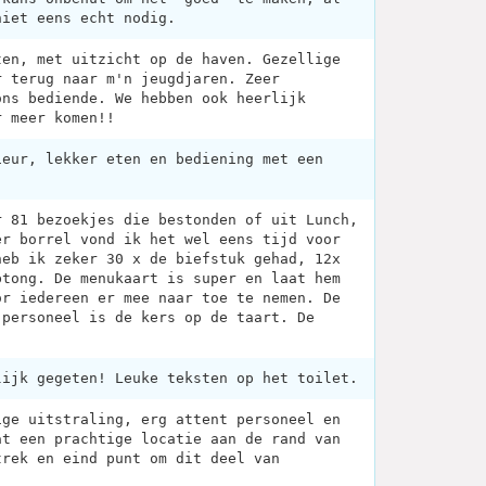
niet eens echt nodig.
ten, met uitzicht op de haven. Gezellige
r terug naar m'n jeugdjaren. Zeer
ons bediende. We hebben ook heerlijk
r meer komen!!
ieur, lekker eten en bediening met een
r 81 bezoekjes die bestonden of uit Lunch,
er borrel vond ik het wel eens tijd voor
heb ik zeker 30 x de biefstuk gehad, 12x
btong. De menukaart is super en laat hem
or iedereen er mee naar toe te nemen. De
 personeel is de kers op de taart. De
lijk gegeten! Leuke teksten op het toilet.
ige uitstraling, erg attent personeel en
at een prachtige locatie aan de rand van
trek en eind punt om dit deel van