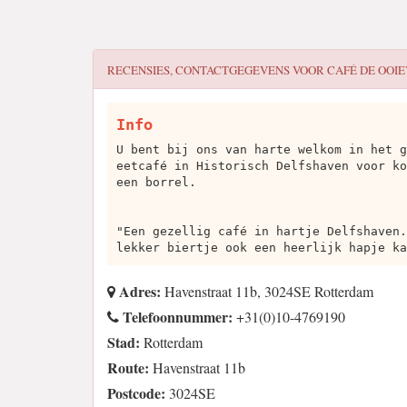
RECENSIES, CONTACTGEGEVENS VOOR
CAFÉ DE OOI
Info
U bent bij ons van harte welkom in het g
eetcafé in Historisch Delfshaven voor ko
een borrel.
"Een gezellig café in hartje Delfshaven.
lekker biertje ook een heerlijk hapje ka
Adres:
Havenstraat 11b, 3024SE Rotterdam
Telefoonnummer:
+31(0)10-4769190
Stad:
Rotterdam
Route:
Havenstraat 11b
Postcode:
3024SE