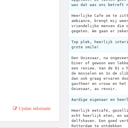
was dat was ons betreft 
Heerlijke Cafe om te zit
ambiance, brengt mij wee
vriendelijke mensen die 
gegeten. We gaan er zeke
Top plek, heerlijk inter
grote smile!
Den Ooievaar, na ongevee
Diner of gewoon een lekk
een review. Van de 81 x 
de mosselen en 3x de sli
dan ook graag ervaren do
gastheer en vrouw en het
Ooievaar, au revoir.
Aardige eigenaar en heer
Update informatie
Heerlijk eetcafé, gezell
echt heerlijk eten, en w
delfshaven. Een goed ver
Rotterdam te ontdekken