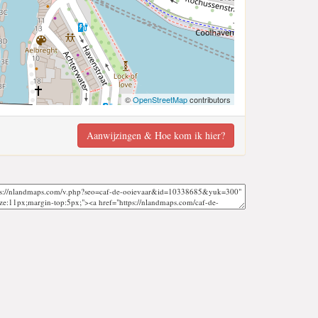
©
OpenStreetMap
contributors
Aanwijzingen & Hoe kom ik hier?