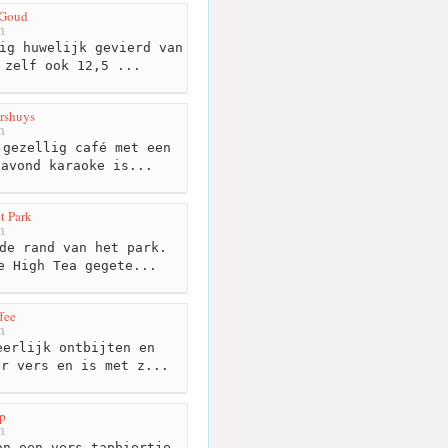
 Goud
m
ig huwelijk gevierd van
 zelf ook 12,5 ...
rshuys
m
gezellig café met een
gavond karaoke is...
t Park
m
de rand van het park.
e High Tea gegete...
ffee
m
erlijk ontbijten en
er vers en is met z...
p
m
n een vers tapbiertje.