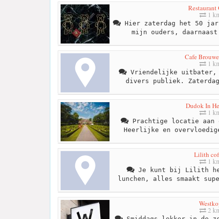
Restaurant
1 k
Hier zaterdag het 50 jar
mijn ouders, daarnaast
Cafe Brouwe
1 k
Vriendelijke uitbater, 
divers publiek. Zaterda
Dudok In He
1 k
Prachtige locatie aan 
Heerlijke en overvloedig
Lilith co
1 k
Je kunt bij Lilith he
lunchen, alles smaakt sup
Westko
2 k
Smiddags lekker in de zo