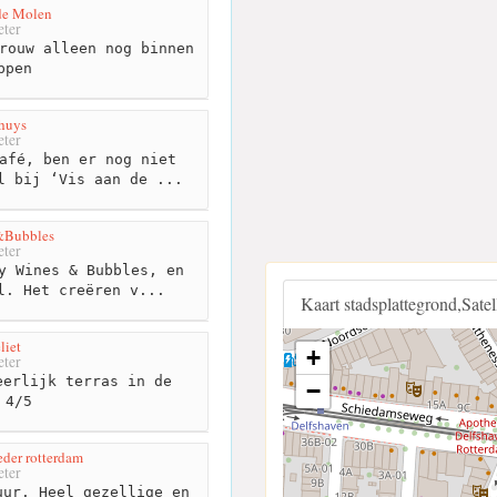
de Molen
ter
rouw alleen nog binnen
ppen
khuys
ter
afé, ben er nog niet
l bij ‘Vis aan de ...
&Bubbles
ter
y Wines & Bubbles, en
l. Het creëren v...
Kaart stadsplattegrond,Sate
liet
+
ter
erlijk terras in de
−
 4/5
der rotterdam
ter
ur. Heel gezellige en