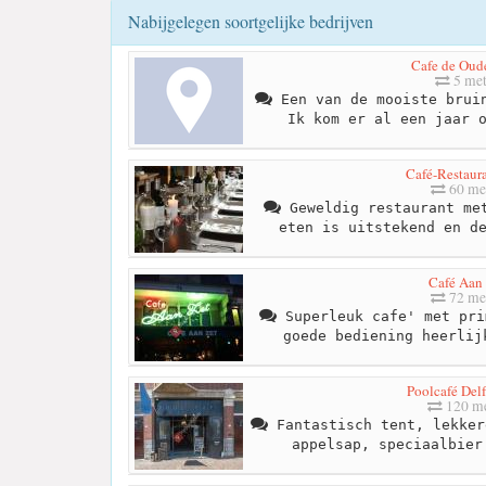
Nabijgelegen soortgelijke bedrijven
Cafe de Oude
5 met
Een van de mooiste bruin
Ik kom er al een jaar 
Café-Restaura
60 me
Geweldig restaurant met
eten is uitstekend en d
Café Aan 
72 me
Superleuk cafe' met pri
goede bediening heerlij
Poolcafé Del
120 me
Fantastisch tent, lekker
appelsap, speciaalbier