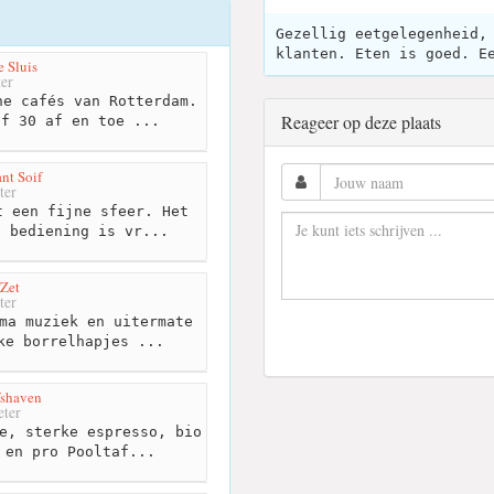
Gezellig eetgelegenheid,
klanten. Eten is goed. E
 Sluis
er
e cafés van Rotterdam.
Reageer op deze plaats
of 30 af en toe ...
nt Soif
ter
 een fijne sfeer. Het
e bediening is vr...
Zet
ter
ma muziek en uitermate
ke borrelhapjes ...
fshaven
ter
e, sterke espresso, bio
 en pro Pooltaf...