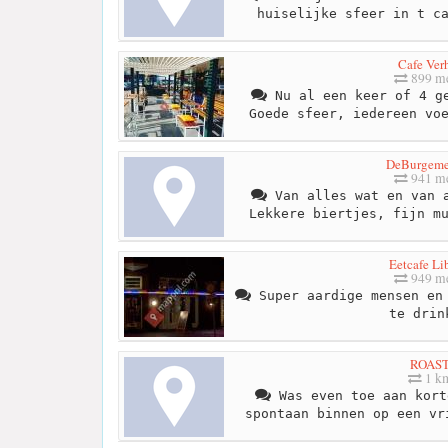
huiselijke sfeer in t c
Cafe Ver
899 me
Nu al een keer of 4 ge
Goede sfeer, iedereen vo
DeBurgeme
941 me
Van alles wat en van a
Lekkere biertjes, fijn m
Eetcafe Li
949 me
Super aardige mensen en 
te drin
ROAS
1 k
Was even toe aan kort
spontaan binnen op een vr