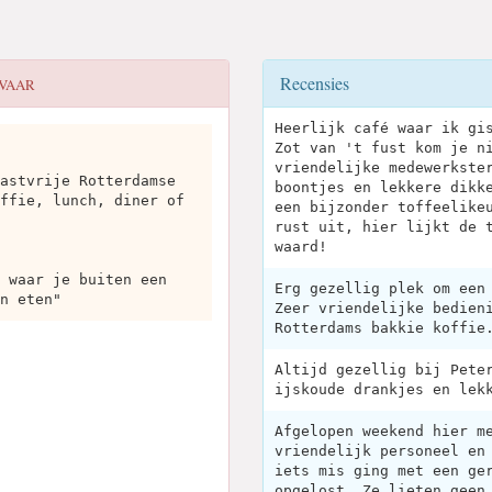
Recensies
EVAAR
Heerlijk café waar ik gi
Zot van 't fust kom je n
vriendelijke medewerkste
astvrije Rotterdamse
boontjes en lekkere dikk
ffie, lunch, diner of
een bijzonder toffeelike
rust uit, hier lijkt de 
waard!
 waar je buiten een
Erg gezellig plek om een
n eten"
Zeer vriendelijke bedien
Rotterdams bakkie koffie
Altijd gezellig bij Pete
ijskoude drankjes en lek
Afgelopen weekend hier m
vriendelijk personeel en
iets mis ging met een ge
opgelost. Ze lieten geen