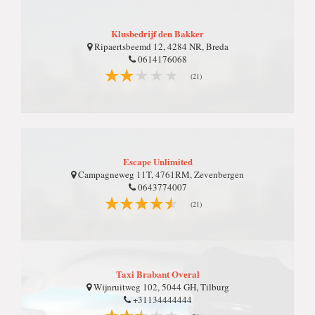
Klusbedrijf den Bakker
Ripaertsbeemd 12, 4284 NR, Breda
0614176068
(21)
Escape Unlimited
Campagneweg 11T, 4761RM, Zevenbergen
0643774007
(21)
Taxi Brabant Overal
Wijnruitweg 102, 5044 GH, Tilburg
+31134444444