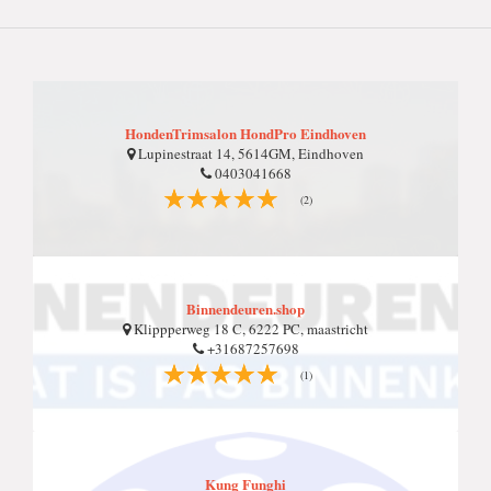
HondenTrimsalon HondPro Eindhoven
Lupinestraat 14, 5614GM, Eindhoven
0403041668
(2)
Binnendeuren.shop
Klippperweg 18 C, 6222 PC, maastricht
+31687257698
(1)
Kung Funghi