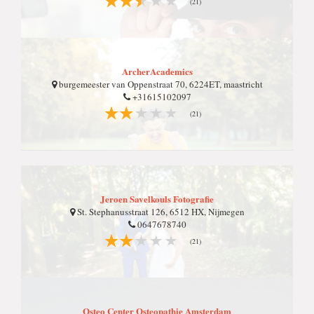
(21)
ArcherAcademics
burgemeester van Oppenstraat 70, 6224ET, maastricht
+31615102097
(21)
Jeroen Savelkouls Fotografie
St. Stephanusstraat 126, 6512 HX, Nijmegen
0647678740
(21)
Osteo Center Osteopathie Amsterdam