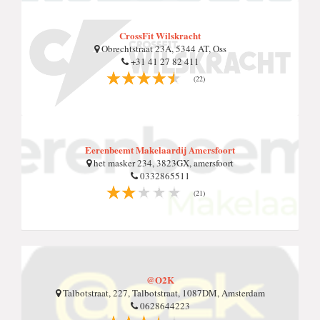
CrossFit Wilskracht
Obrechtstraat 23A, 5344 AT, Oss
+31 41 27 82 411
(22)
Eerenbeemt Makelaardij Amersfoort
het masker 234, 3823GX, amersfoort
0332865511
(21)
@O2K
Talbotstraat, 227, Talbotstraat, 1087DM, Amsterdam
0628644223