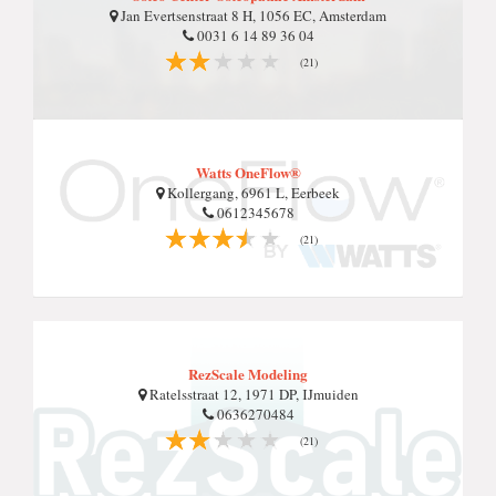
Jan Evertsenstraat 8 H, 1056 EC, Amsterdam
0031 6 14 89 36 04
(21)
Watts OneFlow®
Kollergang, 6961 L, Eerbeek
0612345678
(21)
RezScale Modeling
Ratelsstraat 12, 1971 DP, IJmuiden
0636270484
(21)