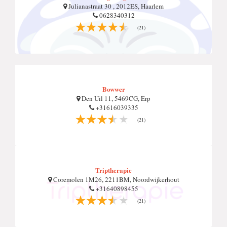
Julianastraat 30 , 2012ES, Haarlem
0628340312
(21)
Bowwer
Den Uil 11, 5469CG, Erp
+31616039335
(21)
Triptherapie
Coremolen 1M26, 2211BM, Noordwijkerhout
+31640898455
(21)