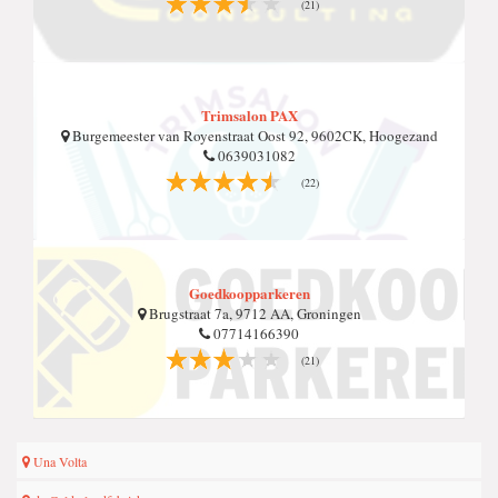
(21)
Trimsalon PAX
Burgemeester van Royenstraat Oost 92, 9602CK, Hoogezand
0639031082
(22)
Goedkoopparkeren
Brugstraat 7a, 9712 AA, Groningen
07714166390
(21)
Una Volta