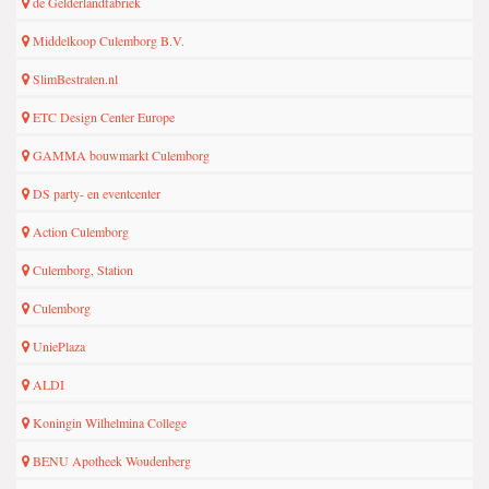
de Gelderlandfabriek
Middelkoop Culemborg B.V.
SlimBestraten.nl
ETC Design Center Europe
GAMMA bouwmarkt Culemborg
DS party- en eventcenter
Action Culemborg
Culemborg, Station
Culemborg
UniePlaza
ALDI
Koningin Wilhelmina College
BENU Apotheek Woudenberg