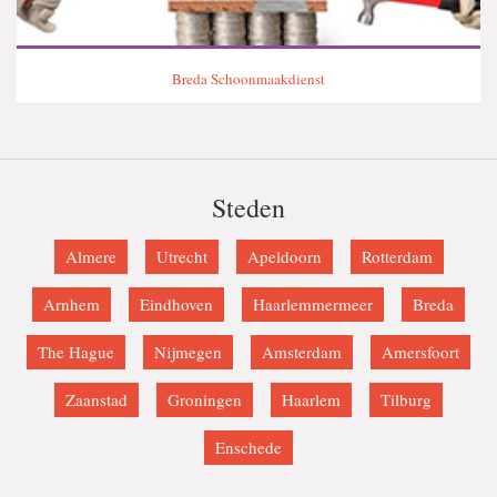
Breda Schoonmaakdienst
Steden
Almere
Utrecht
Apeldoorn
Rotterdam
Arnhem
Eindhoven
Haarlemmermeer
Breda
The Hague
Nijmegen
Amsterdam
Amersfoort
Zaanstad
Groningen
Haarlem
Tilburg
Enschede