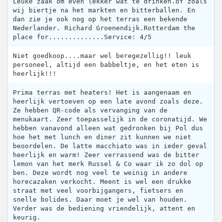
Leuke zaak om even lekker wat te drinken.of zoals
wij biertje na het markten en bitterballen. En
dan zie je ook nog op het terras een bekende
Nederlander. Richard Groenendijk.Rotterdam the
place for..............Service: 4/5
Niet goedkoop....maar wel beregezellig!! leuk
personeel, altijd een babbeltje, en het eten is
heerlijk!!!
Prima terras met heaters! Het is aangenaam en
heerlijk vertoeven op een late avond zoals deze.
Ze hebben QR-code als vervanging van de
menukaart. Zeer toepasselijk in de coronatijd. We
hebben vanavond alleen wat gedronken bij Pol dus
hoe het met lunch en diner zit kunnen we niet
beoordelen. De latte macchiato was in ieder geval
heerlijk en warm! Zeer verrassend was de bitter
lemon van het merk Russel & Co waar ik zo dol op
ben. Deze wordt nog veel te weinig in andere
horecazaken verkocht. Meent is wel een drukke
straat met veel voorbijgangers, fietsers en
snelle bolides. Daar moet je wel van houden.
Verder was de bediening vriendelijk, attent en
keurig.