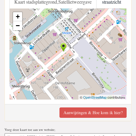
Kaart stadsplattegrond,Satellietweergave
straatzicht
+
−
©
OpenStreetMap
contributors
Aanwijzingen & Hoe kom ik hier?
Voeg deze kaart toe aan uw website;