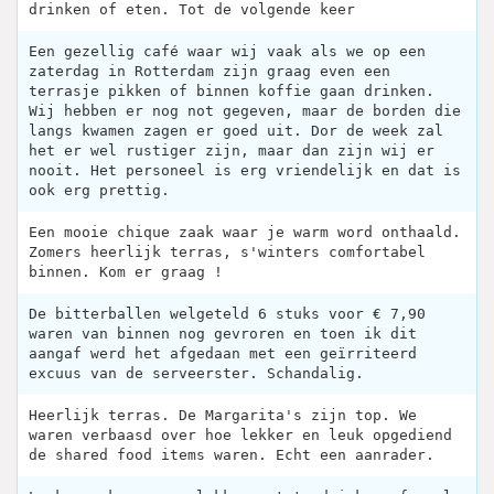
drinken of eten. Tot de volgende keer
Een gezellig café waar wij vaak als we op een
zaterdag in Rotterdam zijn graag even een
terrasje pikken of binnen koffie gaan drinken.
Wij hebben er nog not gegeven, maar de borden die
langs kwamen zagen er goed uit. Dor de week zal
het er wel rustiger zijn, maar dan zijn wij er
nooit. Het personeel is erg vriendelijk en dat is
ook erg prettig.
Een mooie chique zaak waar je warm word onthaald.
Zomers heerlijk terras, s'winters comfortabel
binnen. Kom er graag !
De bitterballen welgeteld 6 stuks voor € 7,90
waren van binnen nog gevroren en toen ik dit
aangaf werd het afgedaan met een geïrriteerd
excuus van de serveerster. Schandalig.
Heerlijk terras. De Margarita's zijn top. We
waren verbaasd over hoe lekker en leuk opgediend
de shared food items waren. Echt een aanrader.