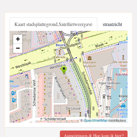
Kaart stadsplattegrond,Satellietweergave
straatzicht
+
−
©
OpenStreetMap
contributors
Aanwijzingen & Hoe kom ik hier?