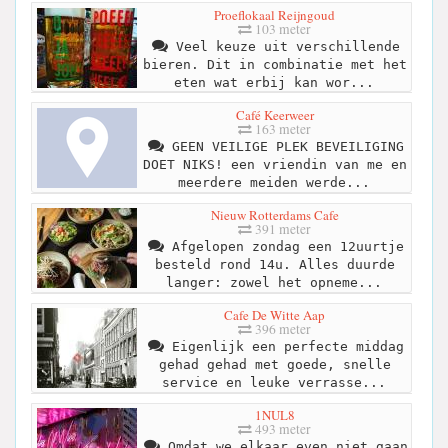
Proeflokaal Reijngoud
103 meter
Veel keuze uit verschillende
bieren. Dit in combinatie met het
eten wat erbij kan wor...
Café Keerweer
163 meter
GEEN VEILIGE PLEK BEVEILIGING
DOET NIKS! een vriendin van me en
meerdere meiden werde...
Nieuw Rotterdams Cafe
391 meter
Afgelopen zondag een 12uurtje
besteld rond 14u. Alles duurde
langer: zowel het opneme...
Cafe De Witte Aap
396 meter
Eigenlijk een perfecte middag
gehad gehad met goede, snelle
service en leuke verrasse...
1NUL8
493 meter
Omdat we elkaar even niet gaan