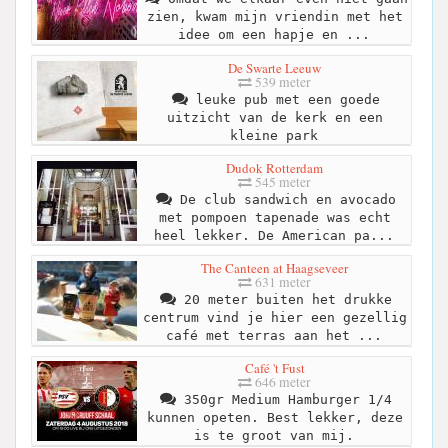
zien, kwam mijn vriendin met het
idee om een hapje en ...
De Swarte Leeuw
539 meter
leuke pub met een goede
uitzicht van de kerk en een
kleine park
Dudok Rotterdam
545 meter
De club sandwich en avocado
met pompoen tapenade was echt
heel lekker. De American pa...
The Canteen at Haagseveer
631 meter
20 meter buiten het drukke
centrum vind je hier een gezellig
café met terras aan het ...
Café 't Fust
646 meter
350gr Medium Hamburger 1/4
kunnen opeten. Best lekker, deze
is te groot van mij.