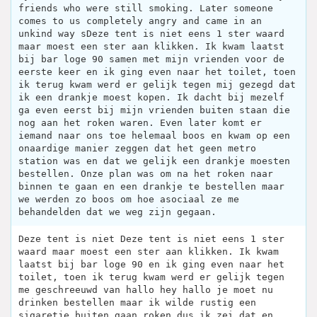
friends who were still smoking. Later someone
comes to us completely angry and came in an
unkind way sDeze tent is niet eens 1 ster waard
maar moest een ster aan klikken. Ik kwam laatst
bij bar loge 90 samen met mijn vrienden voor de
eerste keer en ik ging even naar het toilet, toen
ik terug kwam werd er gelijk tegen mij gezegd dat
ik een drankje moest kopen. Ik dacht bij mezelf
ga even eerst bij mijn vrienden buiten staan die
nog aan het roken waren. Even later komt er
iemand naar ons toe helemaal boos en kwam op een
onaardige manier zeggen dat het geen metro
station was en dat we gelijk een drankje moesten
bestellen. Onze plan was om na het roken naar
binnen te gaan en een drankje te bestellen maar
we werden zo boos om hoe asociaal ze me
behandelden dat we weg zijn gegaan.
Deze tent is niet Deze tent is niet eens 1 ster
waard maar moest een ster aan klikken. Ik kwam
laatst bij bar loge 90 en ik ging even naar het
toilet, toen ik terug kwam werd er gelijk tegen
me geschreeuwd van hallo hey hallo je moet nu
drinken bestellen maar ik wilde rustig een
sigaretje buiten gaan roken dus ik zei dat en