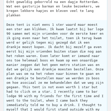
Echt geweldig geborreld na een dagje Rotterdam.
Wat een gastvrije barman en leuke bezoekers, we
kregen lekkere hapjes en bleven veel te lang
plakken
Deze tent is niet eens 1 ster waard maar moest
een ster aan klikken. Ik kwam laatst bij bar loge
90 samen met mijn vrienden voor de eerste keer en
ik ging even naar het toilet, toen ik terug kwam
werd er gelijk tegen mij gezegd dat ik een
drankje moest kopen. Ik dacht bij mezelf ga even
eerst bij mijn vrienden buiten staan die nog aan
het roken waren. Even later komt er iemand naar
ons toe helemaal boos en kwam op een onaardige
manier zeggen dat het geen metro station was en
dat we gelijk een drankje moesten bestellen. Onze
plan was om na het roken naar binnen te gaan en
een drankje te bestellen maar we werden zo boos
om hoe asociaal ze me behandelden dat we weg zijn
gegaan. This tent is not even worth 1 star but
had to click on a star. I recently came to bar
lodge 90 with my friends for the first time and I
went to the toilet, when I came back they
immediately told me to buy a drink. I thought to
myself that I would first stand outside with my