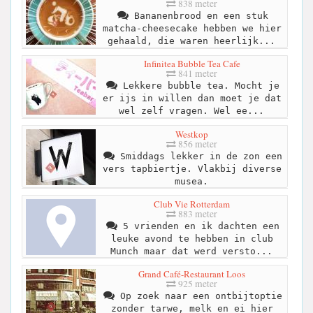
838 meter
Bananenbrood en een stuk
matcha-cheesecake hebben we hier
gehaald, die waren heerlijk...
Infinitea Bubble Tea Cafe
841 meter
Lekkere bubble tea. Mocht je
er ijs in willen dan moet je dat
wel zelf vragen. Wel ee...
Westkop
856 meter
Smiddags lekker in de zon een
vers tapbiertje. Vlakbij diverse
musea.
Club Vie Rotterdam
883 meter
5 vrienden en ik dachten een
leuke avond te hebben in club
Munch maar dat werd versto...
Grand Café-Restaurant Loos
925 meter
Op zoek naar een ontbijtoptie
zonder tarwe, melk en ei hier