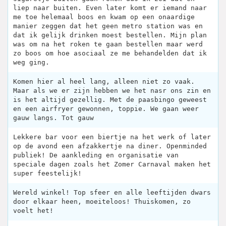
liep naar buiten. Even later komt er iemand naar
me toe helemaal boos en kwam op een onaardige
manier zeggen dat het geen metro station was en
dat ik gelijk drinken moest bestellen. Mijn plan
was om na het roken te gaan bestellen maar werd
zo boos om hoe asociaal ze me behandelden dat ik
weg ging.
Komen hier al heel lang, alleen niet zo vaak.
Maar als we er zijn hebben we het nasr ons zin en
is het altijd gezellig. Met de paasbingo geweest
en een airfryer gewonnen, toppie. We gaan weer
gauw langs. Tot gauw
Lekkere bar voor een biertje na het werk of later
op de avond een afzakkertje na diner. Openminded
publiek! De aankleding en organisatie van
speciale dagen zoals het Zomer Carnaval maken het
super feestelijk!
Wereld winkel! Top sfeer en alle leeftijden dwars
door elkaar heen, moeiteloos! Thuiskomen, zo
voelt het!