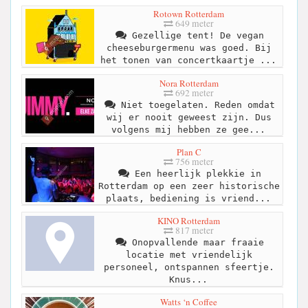
Rotown Rotterdam
649 meter
Gezellige tent! De vegan
cheeseburgermenu was goed. Bij
het tonen van concertkaartje ...
Nora Rotterdam
692 meter
Niet toegelaten. Reden omdat
wij er nooit geweest zijn. Dus
volgens mij hebben ze gee...
Plan C
756 meter
Een heerlijk plekkie in
Rotterdam op een zeer historische
plaats, bediening is vriend...
KINO Rotterdam
817 meter
Onopvallende maar fraaie
locatie met vriendelijk
personeel, ontspannen sfeertje.
Knus...
Watts ‘n Coffee