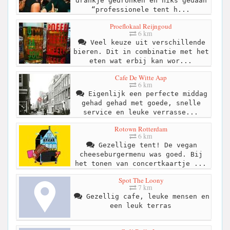
drankje gedronken en niks gedaan
“professionele tent h...
Proeflokaal Reijngoud
6 km
Veel keuze uit verschillende
bieren. Dit in combinatie met het
eten wat erbij kan wor...
Cafe De Witte Aap
6 km
Eigenlijk een perfecte middag
gehad gehad met goede, snelle
service en leuke verrasse...
Rotown Rotterdam
6 km
Gezellige tent! De vegan
cheeseburgermenu was goed. Bij
het tonen van concertkaartje ...
Spot The Loony
7 km
Gezellig cafe, leuke mensen en
een leuk terras