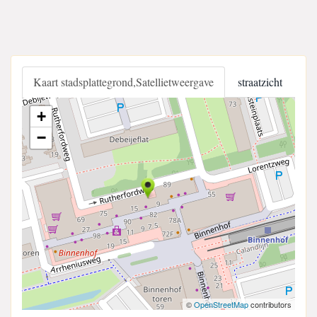
Kaart stadsplattegrond,Satellietweergave
straatzicht
+
−
©
OpenStreetMap
contributors