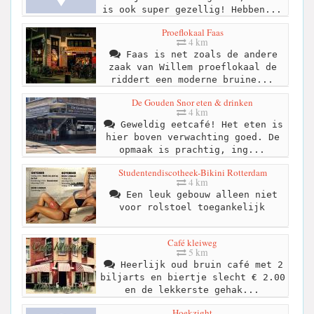
is ook super gezellig! Hebben...
Proeflokaal Faas
4 km
Faas is net zoals de andere
zaak van Willem proeflokaal de
riddert een moderne bruine...
De Gouden Snor eten & drinken
4 km
Geweldig eetcafé! Het eten is
hier boven verwachting goed. De
opmaak is prachtig, ing...
Studentendiscotheek-Bikini Rotterdam
4 km
Een leuk gebouw alleen niet
voor rolstoel toegankelijk
Café kleiweg
5 km
Heerlijk oud bruin café met 2
biljarts en biertje slecht € 2.00
en de lekkerste gehak...
Hoekzight