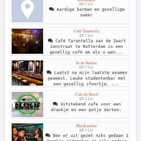
5 km
Aardige barman en gezellige
sweer
Café Tarantella
5 km
Café Tarantella aan de Zwart
Janstraat te Rotterdam is een
gezellig café om als u aan...
In de Smitse
5 km
Laatst na mijn laatste examen
geweest. Leuke studentenbar met
een gezellig sfeertje. ...
Cafe de Stoof
5 km
Uitstekend cafe voor een
drankje en een potje darten.
Huiskantine
5 km
Ben er uit gezet niks gedaan 1