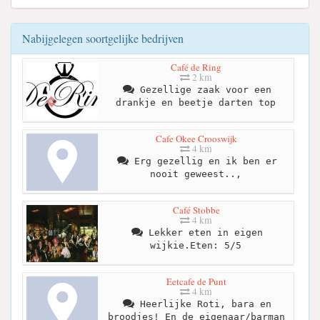
Nabijgelegen soortgelijke bedrijven
Café de Ring
2 km
Gezellige zaak voor een
drankje en beetje darten top
Cafe Okee Crooswijk
4 km
Erg gezellig en ik ben er
nooit geweest..,
Café Stobbe
4 km
Lekker eten in eigen
wijkie.Eten: 5/5
Eetcafe de Punt
4 km
Heerlijke Roti, bara en
broodjes! En de eigenaar/barman