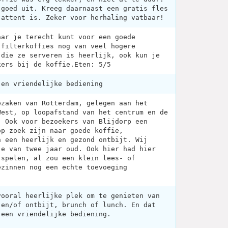
 goed uit. Kreeg daarnaast een gratis fles
 attent is. Zeker voor herhaling vatbaar!
aar je terecht kunt voor een goede
 filterkoffies nog van veel hogere
 die ze serveren is heerlijk, ook kun je
kers bij de koffie.Eten: 5/5
 en vriendelijke bediening
ezaken van Rotterdam, gelegen aan het
West, op loopafstand van het centrum en de
. Ook voor bezoekers van Blijdorp een
op zoek zijn naar goede koffie,
n een heerlijk en gezond ontbijt. Wij
je van twee jaar oud. Ook hier had hier
 spelen, al zou een klein lees- of
ezinnen nog een echte toevoeging
vooral heerlijke plek om te genieten van
 en/of ontbijt, brunch of lunch. En dat
 een vriendelijke bediening.