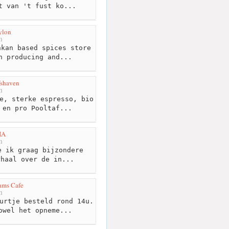
t van 't fust ko...
ylon
m
kan based spices store
n producing and...
fshaven
m
e, sterke espresso, bio
 en pro Pooltaf...
IA
m
 ik graag bijzondere
rhaal over de in...
ams Cafe
m
urtje besteld rond 14u.
owel het opneme...