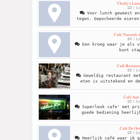
Charly's Lu
1 k
Voor lunch geweest en
tegen. Gepocheerde eieren
Café Vanouds 
1 k
Een kroeg waar je als v
kunt sta
Café-Restaura
1 k
Geweldig restaurant met
eten is uitstekend en d
Café Aan 
1 k
Superleuk cafe' met pri
goede bediening heerlij
Café De Ooi
1 k
Heerlijk café waar ik g