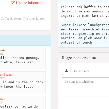
Update informatie
Lekkere bak koffie in de
de smoothie was waanzinn
ingericht! Hier kom ik v
Coffee Brewers, The roast house,
Super lekkere lunchgerec
een lekker smoothie! Pri
sfeer is gezellig en ont
aardig! Een plek waar ik
ontbijt of lunch!
ester
ter
Reageer op deze plaats
lles precies genoeg.
uziekje, leuke men...
as Bazaar
ter
Finland is the country
dy knows the Sa...
liet
ter
erlijk terras in de