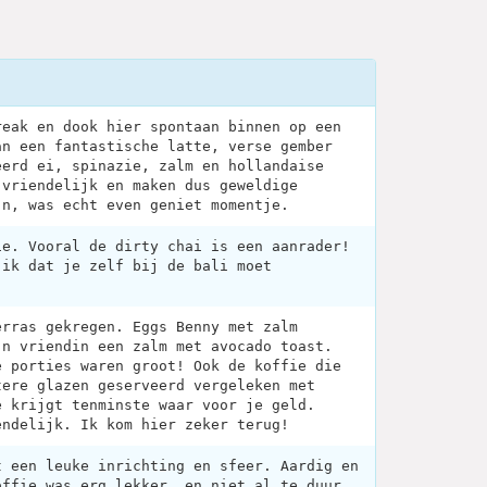
reak en dook hier spontaan binnen op een
an een fantastische latte, verse gember
eerd ei, spinazie, zalm en hollandaise
 vriendelijk en maken dus geweldige
jn, was echt even geniet momentje.
ie. Vooral de dirty chai is een aanrader!
 ik dat je zelf bij de bali moet
erras gekregen. Eggs Benny met zalm
jn vriendin een zalm met avocado toast.
e porties waren groot! Ook de koffie die
tere glazen geserveerd vergeleken met
e krijgt tenminste waar voor je geld.
endelijk. Ik kom hier zeker terug!
t een leuke inrichting en sfeer. Aardig en
offie was erg lekker, en niet al te duur.