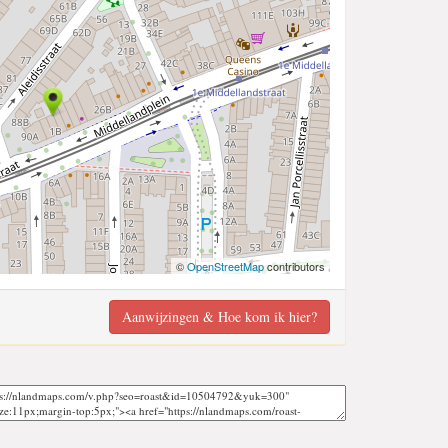
©
OpenStreetMap
contributors
Aanwijzingen & Hoe kom ik hier?