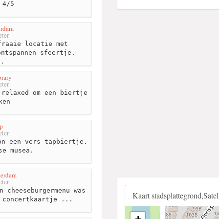
 4/5
erdam
ter
raaie locatie met
ontspannen sfeertje.
..
brary
ter
relaxed om een biertje
ken
p
ter
n een vers tapbiertje.
se musea.
terdam
ter
n cheeseburgermenu was
Kaart stadsplattegrond,Sate
 concertkaartje ...