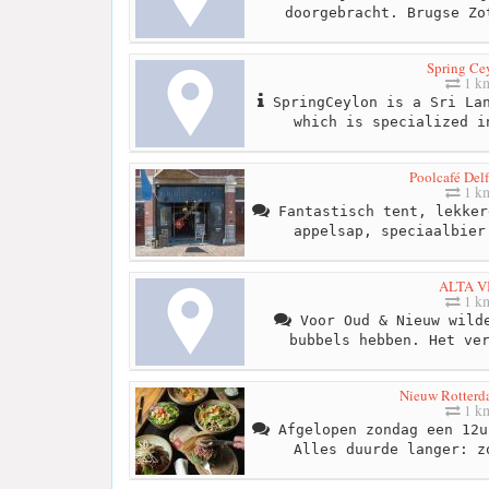
doorgebracht. Brugse Zo
Spring Ce
1 k
SpringCeylon is a Sri Lan
which is specialized i
Poolcafé Del
1 k
Fantastisch tent, lekker
appelsap, speciaalbier
ALTA V
1 k
Voor Oud & Nieuw wilde
bubbels hebben. Het ve
Nieuw Rotterd
1 k
Afgelopen zondag een 12u
Alles duurde langer: z