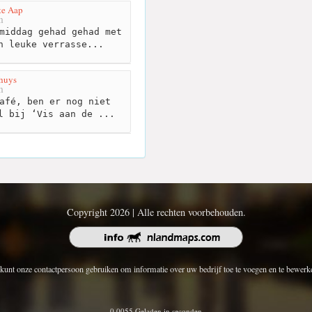
te Aap
m
middag gehad gehad met
n leuke verrasse...
khuys
m
afé, ben er nog niet
l bij ‘Vis aan de ...
Copyright 2026 | Alle rechten voorbehouden.
kunt onze contactpersoon gebruiken om informatie over uw bedrijf toe te voegen en te bewerk
0.0055 Geladen in seconden