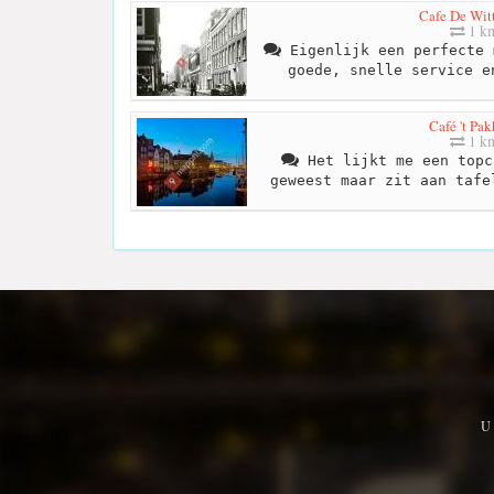
Cafe De Wit
1 k
Eigenlijk een perfecte 
goede, snelle service e
Café 't Pa
1 k
Het lijkt me een topc
geweest maar zit aan tafe
U 