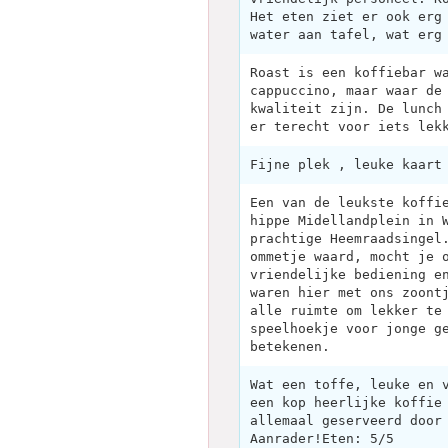
Het eten ziet er ook erg
water aan tafel, wat erg
Roast is een koffiebar w
cappuccino, maar waar de
kwaliteit zijn. De lunch
er terecht voor iets lek
Fijne plek , leuke kaart
Een van de leukste koffi
hippe Midellandplein in 
prachtige Heemraadsingel
ommetje waard, mocht je 
vriendelijke bediening e
waren hier met ons zoont
alle ruimte om lekker te
speelhoekje voor jonge g
betekenen.
Wat een toffe, leuke en 
een kop heerlijke koffie
allemaal geserveerd door
Aanrader!Eten: 5/5