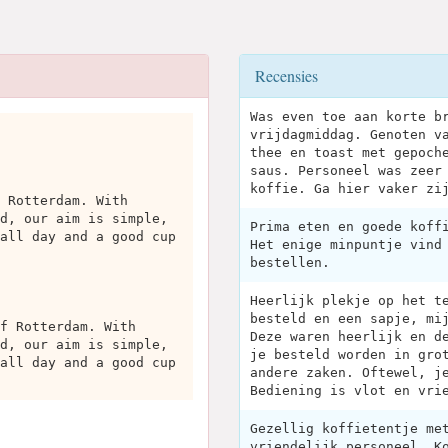
Recensies
Was even toe aan korte b
vrijdagmiddag. Genoten v
thee en toast met gepoch
saus. Personeel was zeer
koffie. Ga hier vaker zi
 Rotterdam. With
d, our aim is simple,
Prima eten en goede koff
all day and a good cup
Het enige minpuntje vind
bestellen.
Heerlijk plekje op het t
besteld en een sapje, mi
f Rotterdam. With
Deze waren heerlijk en d
d, our aim is simple,
je besteld worden in gro
all day and a good cup
andere zaken. Oftewel, j
Bediening is vlot en vri
Gezellig koffietentje me
vriendelijk personeel. K