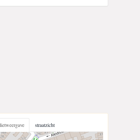
llietweergave
straatzicht