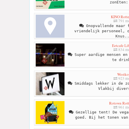
zonEten:
KINO Rott
791 me
Onopvallende maar f
vriendelijk personeel, 
Knus.
Eetcafe Li
834 me
Super aardige mensen en 
te drin
Westko
923 me
Smiddags lekker in de zo
Vlakbij diver
Rotown Rot
961 me
Gezellige tent! De vega
goed. Bij het tonen van