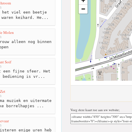
+
nchroom
m
−
 het viel een beetje
 waren keihard. He...
de Molen
m
rouw alleen nog binnen
ppen
nt Soif
m
 een fijne sfeer. Het
e bediening is vr...
Zet
m
ma muziek en uitermate
ke borrelhapjes ...
Voeg deze kaart toe aan uw website;
evaar
m
isteren enige uren heb