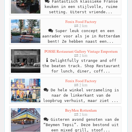
Fantastisch klassieke Franse
keuken in een stijlvolle, ruime
setting. Uiterst vriende...
Fenix Food Factory
2 km
Super leuk concept en een
aanrader voor als je in Rotterdam
bent! Ze hebben naast een...
POSSE Restaurant Gallery Vintage Emporium
2 km
Delightfully strange and off
the beaten track. Shop Restaurant
for lunch, diner, coff...
Fenix Food Factory
2 km
De hele winkel verzameling is
naar de linkerkant van de
loopbrug verhuist, maar ziet ...
BeyMen Rotterdam
2 km
Gisteren avond genoten van de
“Beymen Tepsi”. Deze bestond uit
een mixed grill, stoof...