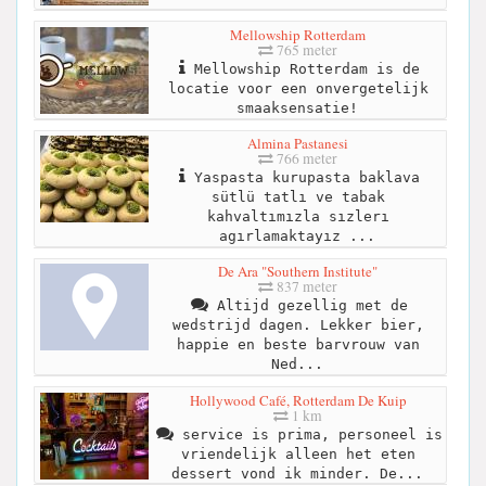
Mellowship Rotterdam
765 meter
Mellowship Rotterdam is de
locatie voor een onvergetelijk
smaaksensatie!
Almina Pastanesi
766 meter
Yaspasta kurupasta baklava
sütlü tatlı ve tabak
kahvaltımızla sızlerı
agırlamaktayız ...
De Ara "Southern Institute"
837 meter
Altijd gezellig met de
wedstrijd dagen. Lekker bier,
happie en beste barvrouw van
Ned...
Hollywood Café, Rotterdam De Kuip
1 km
service is prima, personeel is
vriendelijk alleen het eten
dessert vond ik minder. De...