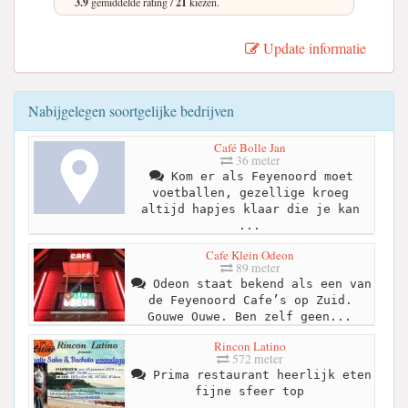
3.9
gemiddelde rating /
21
kiezen.
Update informatie
Nabijgelegen soortgelijke bedrijven
Café Bolle Jan
36 meter
Kom er als Feyenoord moet
voetballen, gezellige kroeg
altijd hapjes klaar die je kan
...
Cafe Klein Odeon
89 meter
Odeon staat bekend als een van
de Feyenoord Cafe’s op Zuid.
Gouwe Ouwe. Ben zelf geen...
Rincon Latino
572 meter
Prima restaurant heerlijk eten
fijne sfeer top