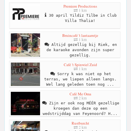
Premiere Productions
1 km
30 april Yildiz Tilbe in Club
Villa Thalia!
Bruincafé 't lantaarntje
1 km
Altijd gezellig bij Riek, en
de karaoke avonden zijn super
gezellig.
Café 't Spinwiel Zuid
1 km
Sorry k was niet op het
terras, we liepen alleen langs.
Wel lang geleden toen nog ...
Café Me Oma
2 km
Zijn er ook nog MÉÉR gezellige
kroegen dan deze op een
wedstrijddag van Feyenoord? H...
Rustburcht
2 km