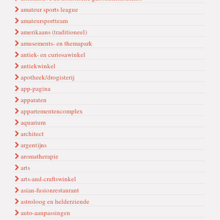
amateur sports league
amateursportteam
amerikaans (traditioneel)
amusements- en themapark
antiek- en curiosawinkel
antiekwinkel
apotheek/drogisterij
app-pagina
apparaten
appartementencomplex
aquarium
architect
argentijns
aromatherapie
arts
arts-and-craftswinkel
asian-fusionrestaurant
astroloog en helderziende
auto-aanpassingen