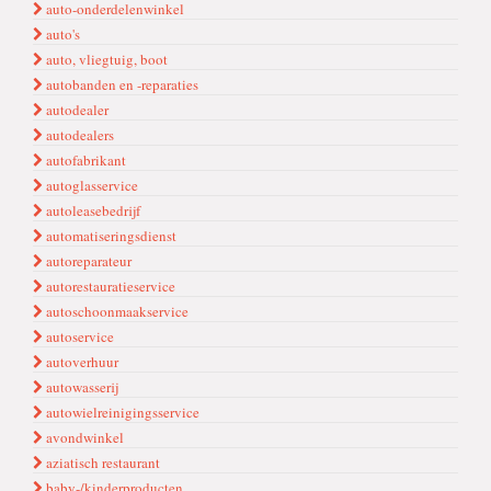
auto-onderdelenwinkel
auto's
auto, vliegtuig, boot
autobanden en -reparaties
autodealer
autodealers
autofabrikant
autoglasservice
autoleasebedrijf
automatiseringsdienst
autoreparateur
autorestauratieservice
autoschoonmaakservice
autoservice
autoverhuur
autowasserij
autowielreinigingsservice
avondwinkel
aziatisch restaurant
baby-/kinderproducten