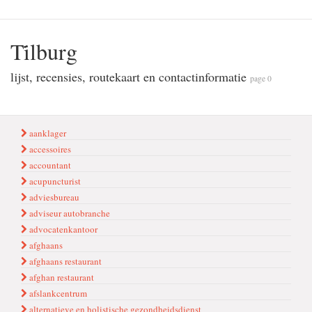
Ti̇lburg
lijst, recensies, routekaart en contactinformatie
page 0
aanklager
accessoires
accountant
acupuncturist
adviesbureau
adviseur autobranche
advocatenkantoor
afghaans
afghaans restaurant
afghan restaurant
afslankcentrum
alternatieve en holistische gezondheidsdienst