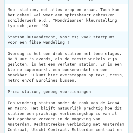
Mooi station, met alles erop en eraan. Toch kan
het geheel.wel weer een opfrisbeurt gebruiken
schilderwerk e.d.. "Mondriaanse" kleurstelling
typisch jaren '90
Station Duivendrecht, voor mij vaak startpunt
voor een fikse wandeling !
Overdag is het een druk station met twee etages.
Na 9 uur 's avonds, als de meeste winkels zijn
gesloten, is het een verlaten station. Er is een
kleine supermarkt, een boekenwinkel en een
snackbar. U kunt hier overstappen op taxi, trein,
metro en/of Eurolines bussen.
Prima station, genoeg voorzieningen.
Een winderig station onder de rook van de ArenA
en Macro. Het blijft natuurlijk prachtig hoe dit
station een prachtige verbindingshup is van al
het openbaar vervoer in de omgeving van
Amsterdam. Rechtstreekse verbinding met Amsterdam
Centraal, Utecht Centraal, Rotterdam centraal en