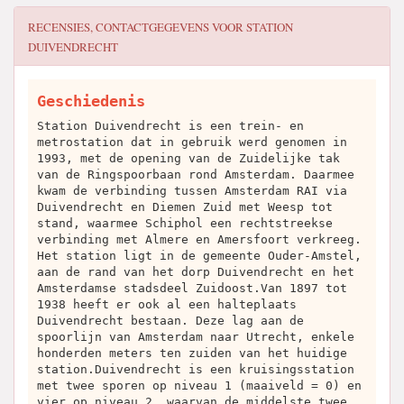
RECENSIES, CONTACTGEGEVENS VOOR
STATION
DUIVENDRECHT
Geschiedenis
Station Duivendrecht is een trein- en
metrostation dat in gebruik werd genomen in
1993, met de opening van de Zuidelijke tak
van de Ringspoorbaan rond Amsterdam. Daarmee
kwam de verbinding tussen Amsterdam RAI via
Duivendrecht en Diemen Zuid met Weesp tot
stand, waarmee Schiphol een rechtstreekse
verbinding met Almere en Amersfoort verkreeg.
Het station ligt in de gemeente Ouder-Amstel,
aan de rand van het dorp Duivendrecht en het
Amsterdamse stadsdeel Zuidoost.Van 1897 tot
1938 heeft er ook al een halteplaats
Duivendrecht bestaan. Deze lag aan de
spoorlijn van Amsterdam naar Utrecht, enkele
honderden meters ten zuiden van het huidige
station.Duivendrecht is een kruisingsstation
met twee sporen op niveau 1 (maaiveld = 0) en
vier op niveau 2, waarvan de middelste twee