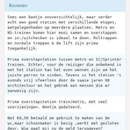
Recensies
Soms een beetje onoverzichtelijk, maar verder
echt een goed station met verschillende etages,
eetgelegenheden op meerdere plaatsen. Metro en
NS-treinen komen hier mooi samen en overstappen
en in-/uitchecken is ideaal te doen. Roltrappen
en normale trappen & de lift zijn prima
toegankelijk.
Prima overstapstation tussen metro en IC/Sprinter
treinen. Echter, voor de reiziger die onbekend is
met het station kan het even wennen zijn om het
juiste perron te vinden. Tevens is het station 's
avonds vrij sfeerloos door de saaie jaren 90
architectuur en het gebrek aan mensen die er
aanwezig zijn.
Prima overstapstation trein/metro, met veel
voorzieningen. Beetje gedateerd.
Net €0,50 betaald om gebruik te maken van de
wc,maar schoonmaker is bezig ,werkt met gesloten
deur. Wie gaat mij nu de geld teruggeven?