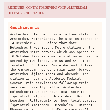
RECENSIES, CONTACTGEGEVENS VOOR
AMSTERDAM
HOLENDRECHT STATION
Geschiedenis
Amsterdam Holendrecht is a railway station in
Amsterdam, Netherlands. The station opened on
14 December 2008. Before that date
Holendrecht was just a Metro station on the
Amsterdam Metro network which was opened on
16 October 1977 as a metro station and is now
served by two lines, the 50 and 54. It is
located in Southeast Amsterdam and it lies on
the Amsterdam - Utrecht main line, between
Amsterdam Bijlmer ArenA and Abcoude. The
station is near the Academic Medical
Center.Train servicesThe following train
services currently call at Amsterdam
Holendrecht: 2x per hour local service
(sprinter) Uitgeest - Amsterdam - Breukelen -
Woerden - Rotterdam2x per hour local service
(sprinter) Amsterdam - Breukelen - Utrecht -
Rhenen (peak hours only)Metro services50