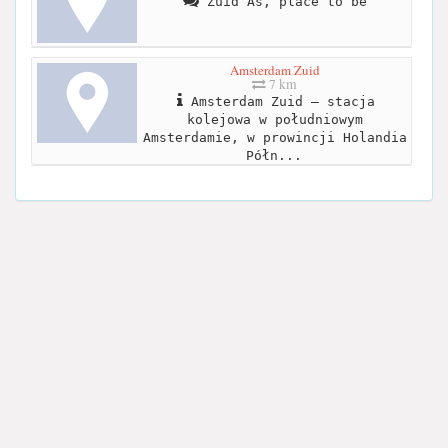
Zuid As, place to be
Amsterdam Zuid
7 km
Amsterdam Zuid – stacja
kolejowa w południowym
Amsterdamie, w prowincji Holandia
Półn...