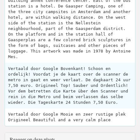
building annex conference center. East of the bus
station is a hotel. De Gaasper Camping, one of
the three city campsites in Amsterdam and another
hotel, are within walking distance. On the west
side of the station is the Nellestein
neighbourhood, part of the Gaasperdam district.
On the platform and in the station hall of
Gaasperplas are a few colored brick sculptures in
the form of bags, suitcases and other pieces of
luggage. This artwork was made in 1978 by Antoine
Mes.
Vertaald door Google Bovenkant! Schoon en
ordelijk! Voordat je de kaart over de scanner de
metro in gaat en weer verlaat. De dagkaart 24 uur
7,50 euro. Origineel Top! Sauber und Ordentlich!
Vor dem betretten die Karte über den Scanner und
rein in die Metro und beim verlassen das selbe
wieder. Die Tageskarte 24 Stunden 7,50 Euro.
Vertaald door Google Mooie en zeer rustige plek
Origineel Beautiful and a very calm place
Reageer op deze plaats