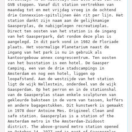
GVB stoppen. Vanaf dit station vertrekken van
maandag tot en met vrijdag vroeg in de ochtend
drie Connexxion-spitslijnen één rit per lijn. Het
station dankt zijn naam aan de gelijknamige
Gaasperplas, de nabijgelegen recreatieplas.
Direct ten oosten van het station is de ingang
van het Gaasperpark, dat rondom deze plas is
aangelegd. In dit park vond in 1982 de Floriade
plaats. Het voormalige Planetarium naast de
ingang van het park is nu in gebruik als
kantoorgebouw annex congrescentrum. Ten oosten
van het busstation is een hotel. De Gaasper
Camping, een van de drie stadscampings in
Amsterdam en nog een hotel, liggen op
loopafstand. Aan de westzijde van het station
ligt de wijk Nellestein, onderdeel van de wijk
Gaasperdam. Op het perron en in de stationshal
van de Gaasperplas staan ​​enkele sculpturen van
gekleurde baksteen in de vorm van tassen, koffers
en andere bagagestukken. Dit kunstwerk is gemaakt
in 1978 door Antoine Mes. Origineel Clean and
safe station. Gaasperplas is a station of the
Amsterdam metro in the Amsterdam-Zuidoost
district. The above-ground metro station opened
on October 14, 1977 and is part of Gaasperplas