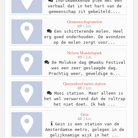
Indrukwekkende plek met een
verhaal dat in het hart van de
gemeenschap zit gebeiteld....
Gemeenschapsmolen
1 km
Een schitterende molen. Heel
erg goed onderhouden. De avondzon
op de molen zorgt voor...
Nelson Mandelapark
1 km
De Molukse dag @Kwaku Festival
was een zeer geslaagde dag.
Prachtig weer, geweldige m...
Ganzenhoef metro station
2 km
Mooi station. Maar alleen is
het wel verwarrend dat de roltrap
het niet doet. Ik heb ...
Gein
2 km
Gein is een station van de
Amsterdamse metro, gelegen in de
gelijknamige wijk in het ...