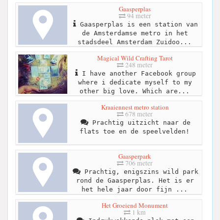
Gaasperplas
94 meter
Gaasperplas is een station van
de Amsterdamse metro in het
stadsdeel Amsterdam Zuidoo...
Magical Wild Crafting Tarot
248 meter
I have another Facebook group
where i dedicate myself to my
other big love. Which are...
Kraaiennest metro station
678 meter
Prachtig uitzicht naar de
flats toe en de speelvelden!
Gaasperpark
706 meter
Prachtig, enigszins wild park
rond de Gaasperplas. Het is er
het hele jaar door fijn ...
Het Groeiend Monument
1 km