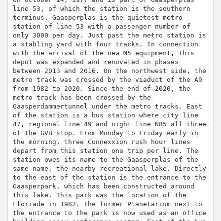
line 53, of which the station is the southern
terminus. Gaasperplas is the quietest metro
station of line 53 with a passenger number of
only 3000 per day. Just past the metro station is
a stabling yard with four tracks. In connection
with the arrival of the new M5 equipment, this
depot was expanded and renovated in phases
between 2013 and 2016. On the northwest side, the
metro track was crossed by the viaduct of the A9
from 1982 to 2020. Since the end of 2020, the
metro track has been crossed by the
Gaasperdammertunnel under the metro tracks. East
of the station is a bus station where city line
47, regional line 49 and night line N85 all three
of the GVB stop. From Monday to Friday early in
the morning, three Connexxion rush hour lines
depart from this station one trip per line. The
station owes its name to the Gaasperplas of the
same name, the nearby recreational lake. Directly
to the east of the station is the entrance to the
Gaasperpark, which has been constructed around
this lake. This park was the location of the
Floriade in 1982. The former Planetarium next to
the entrance to the park is now used as an office