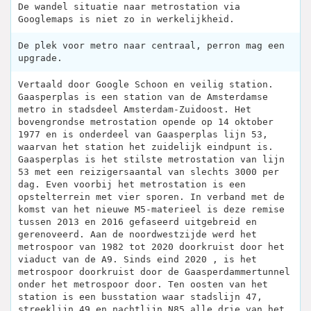
De wandel situatie naar metrostation via
Googlemaps is niet zo in werkelijkheid.
De plek voor metro naar centraal, perron mag een
upgrade.
Vertaald door Google Schoon en veilig station.
Gaasperplas is een station van de Amsterdamse
metro in stadsdeel Amsterdam-Zuidoost. Het
bovengrondse metrostation opende op 14 oktober
1977 en is onderdeel van Gaasperplas lijn 53,
waarvan het station het zuidelijk eindpunt is.
Gaasperplas is het stilste metrostation van lijn
53 met een reizigersaantal van slechts 3000 per
dag. Even voorbij het metrostation is een
opstelterrein met vier sporen. In verband met de
komst van het nieuwe M5-materieel is deze remise
tussen 2013 en 2016 gefaseerd uitgebreid en
gerenoveerd. Aan de noordwestzijde werd het
metrospoor van 1982 tot 2020 doorkruist door het
viaduct van de A9. Sinds eind 2020 , is het
metrospoor doorkruist door de Gaasperdammertunnel
onder het metrospoor door. Ten oosten van het
station is een busstation waar stadslijn 47,
streeklijn 49 en nachtlijn N85 alle drie van het