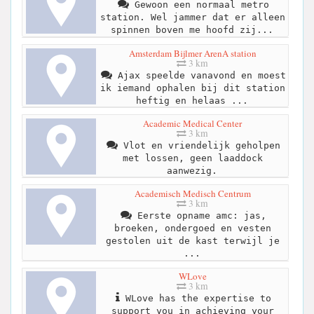
Gewoon een normaal metro
station. Wel jammer dat er alleen
spinnen boven me hoofd zij...
Amsterdam Bijlmer ArenA station
3 km
Ajax speelde vanavond en moest
ik iemand ophalen bij dit station
heftig en helaas ...
Academic Medical Center
3 km
Vlot en vriendelijk geholpen
met lossen, geen laaddock
aanwezig.
Academisch Medisch Centrum
3 km
Eerste opname amc: jas,
broeken, ondergoed en vesten
gestolen uit de kast terwijl je
...
WLove
3 km
WLove has the expertise to
support you in achieving your