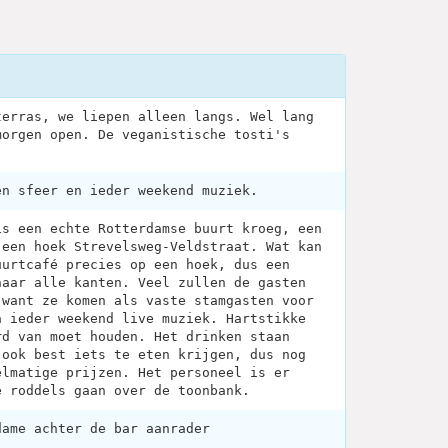
terras, we liepen alleen langs. Wel lang
morgen open. De veganistische tosti's
en sfeer en ieder weekend muziek.
is een echte Rotterdamse buurt kroeg, een
 een hoek Strevelsweg-Veldstraat. Wat kan
uurtcafé precies op een hoek, dus een
naar alle kanten. Veel zullen de gasten
 want ze komen als vaste stamgasten voor
a ieder weekend live muziek. Hartstikke
rd van moet houden. Het drinken staan
 ook best iets te eten krijgen, dus nog
elmatige prijzen. Het personeel is er
e roddels gaan over de toonbank.
dame achter de bar aanrader