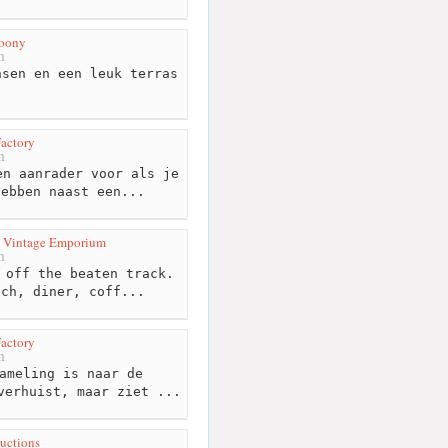
Loony
m
sen en een leuk terras
actory
m
n aanrader voor als je
hebben naast een...
y Vintage Emporium
m
 off the beaten track.
nch, diner, coff...
actory
m
ameling is naar de
verhuist, maar ziet ...
uctions