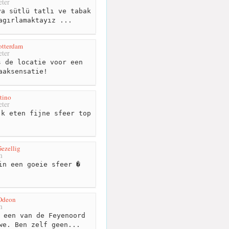
ter
a sütlü tatlı ve tabak
agırlamaktayız ...
otterdam
ter
 de locatie voor een
aaksensatie!
tino
ter
k eten fijne sfeer top
ezellig
m
in een goeie sfeer �
 Odeon
m
 een van de Feyenoord
we. Ben zelf geen...