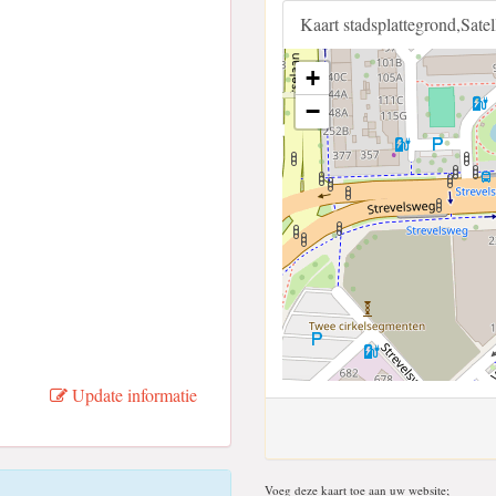
Kaart stadsplattegrond,Sate
+
−
Update informatie
Voeg deze kaart toe aan uw website;