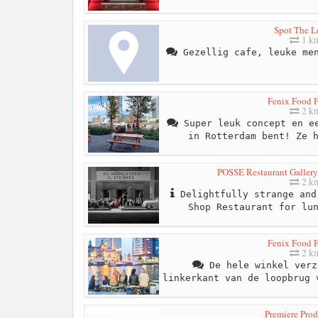
Spot The 
1 k
Gezellig cafe, leuke men
Fenix Food F
2 k
Super leuk concept en ee
in Rotterdam bent! Ze 
POSSE Restaurant Galler
2 k
Delightfully strange and
Shop Restaurant for lu
Fenix Food F
2 k
De hele winkel verz
linkerkant van de loopbrug 
Premiere Prod