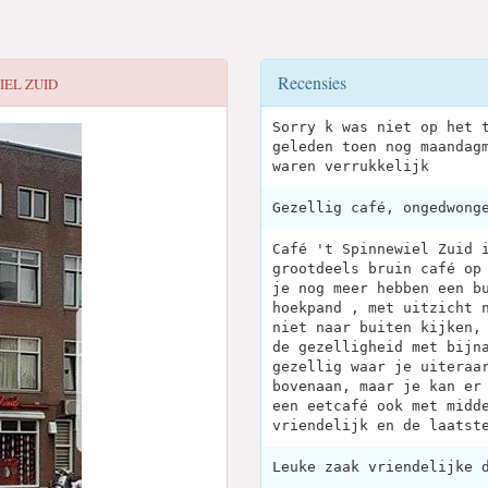
Recensies
IEL ZUID
Sorry k was niet op het 
geleden toen nog maandag
waren verrukkelijk
Gezellig café, ongedwong
Café 't Spinnewiel Zuid 
grootdeels bruin café op
je nog meer hebben een b
hoekpand , met uitzicht 
niet naar buiten kijken,
de gezelligheid met bijn
gezellig waar je uiteraa
bovenaan, maar je kan er
een eetcafé ook met midd
vriendelijk en de laatst
Leuke zaak vriendelijke 