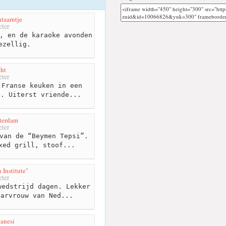
ntaarntje
ter
, en de karaoke avonden
ezellig.
ht
ter
Franse keuken in een
g. Uiterst vriende...
terdam
ter
van de “Beymen Tepsi”.
xed grill, stoof...
 Institute"
ter
edstrijd dagen. Lekker
barvrouw van Ned...
anesi