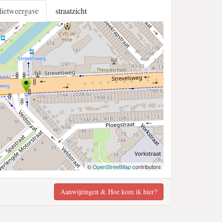
llietweergave
straatzicht
©
OpenStreetMap
contributors
Aanwijzingen & Hoe kom ik hier?