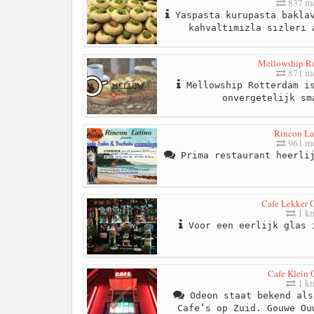
837 me
Yaspasta kurupasta baklav
kahvaltımızla sızlerı 
Mellowship R
871 me
Mellowship Rotterdam is
onvergetelijk sm
Rincon La
961 me
Prima restaurant heerlij
Cafe Lekker G
1 k
Voor een eerlijk glas 
Cafe Klein
1 k
Odeon staat bekend als
Cafe’s op Zuid. Gouwe Ou