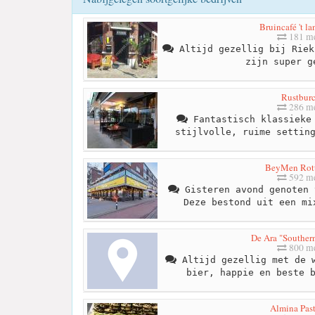
Bruincafé 't la
181 me
Altijd gezellig bij Riek
zijn super g
Rustburc
286 me
Fantastisch klassieke 
stijlvolle, ruime settin
BeyMen Rot
592 me
Gisteren avond genoten 
Deze bestond uit een mi
De Ara "Southern
800 me
Altijd gezellig met de w
bier, happie en beste 
Almina Past