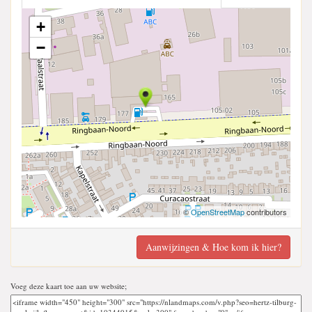
+
−
©
OpenStreetMap
contributors
Aanwijzingen & Hoe kom ik hier?
Voeg deze kaart toe aan uw website;