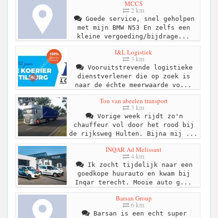
MCCS
2 km
Goede service, snel geholpen
met mijn BMW N53 En zelfs een
kleine vergoeding/bijdrage...
I&L Logistiek
3 km
Vooruitstrevende logistieke
dienstverlener die op zoek is
naar de échte meerwaarde vo...
Ton van abeelen transport
3 km
Vorige week rijdt zo'n
chauffeur vol door het rood bij
de rijksweg Hulten. Bijna mij ...
INQAR Ad Melissant
4 km
Ik zocht tijdelijk naar een
goedkope huurauto en kwam bij
Inqar terecht. Mooie auto g...
Barsan Group
6 km
Barsan is een echt super