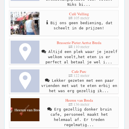
Niks bi...
Café Vulling
105 meter
Bij ons geen bediening, dat
scheelt in de prijzen!
Brasserie Pieter Aertsz Breda
110 meter
Altijd een plek waar je jezelf
welkom voelt,het eten is er
perfect al betaal je wel i...
Cafe Parc
122 meter
Lekker gezeten met een paar
vrienden met wat te eten erbij en
het was erg gezellig ik...
Heeren van Breda
136 meter
Erg gezellig donker bruin
cafe, personeel maakt het
helemaal af. Er treden
regelmatig...