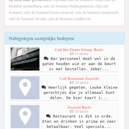
bommel middelburg, cafe de bommel breda parkeren, clip cafe
bommel, cafe de bommel breda carnaval, cafe de bommel maastricht,
cafe de bommel zwolle, cafe de bommel eindhoven
Nabijgelegen soortgelijke bedrijven
Café Het Zwarte Schaap, Breda
14 meter
Bar personeel moet wel in de
gaten houden wie er aan de beurt
is met bestellen. Zeker...
Café Restaurant Zeezicht
24 meter
Heerlijk gegeten. Leuke kleine
gerechtjes die je allemaal kunt
delen. De bier kaart i...
Zeezicht Breda
24 meter
Restaurant is dik in orde.
Eten en drinken is prima en zeer
betaalbaar. Veel speciale...