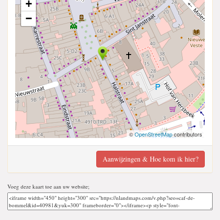
+
−
©
OpenStreetMap
contributors
Aanwijzingen & Hoe kom ik hier?
Voeg deze kaart toe aan uw website;