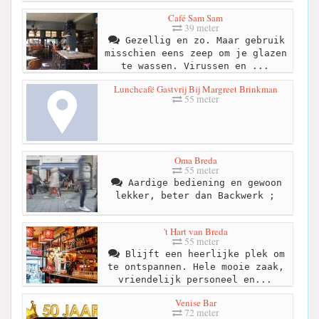
Café Sam Sam
39 meter
Gezellig en zo. Maar gebruik
misschien eens zeep om je glazen
te wassen. Virussen en ...
Lunchcafë Gastvrij Bij Margreet Brinkman
55 meter
Oma Breda
55 meter
Aardige bediening en gewoon
lekker, beter dan Backwerk ;
't Hart van Breda
55 meter
Blijft een heerlijke plek om
te ontspannen. Hele mooie zaak,
vriendelijk personeel en...
Venise Bar
72 meter