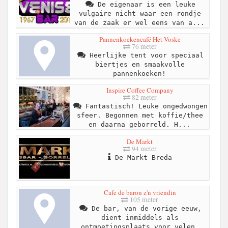
De eigenaar is een leuke
vulgaire nicht waar een rondje
van de zaak er wel eens van a...
Pannenkoekencafé Het Voske
76 meter
Heerlijke tent voor speciaal
biertjes en smaakvolle
pannenkoeken!
Inspire Coffee Company
82 meter
Fantastisch! Leuke ongedwongen
sfeer. Begonnen met koffie/thee
en daarna geborreld. H...
De Markt
94 meter
De Markt Breda
Cafe de baron z'n vriendin
105 meter
De bar, van de vorige eeuw,
dient inmiddels als
ontmoetingsplaats voor velen.