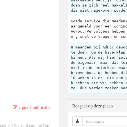
Waardeloos bedrijf. Comm
doen ze zich heel makkel
die niet nagekomen worde
Goede service die meeden
aangemeld voor een wonin
AdHoc. Vervolgens hebben
erg snel op vragen en co
8 maanden bij AdHoc gewo
te doen. Om de haverklap
binnen. Als wij hier iet
de eigenaar, maar dat le
niet in de meterkast waa
brievenbus. We hebben di
10 weken is er iets aan 
klachten die wij hebben 
zou dus verder zoeken na
Reageer op deze plaats
Update informatie
orn, Ad Hoc antikraak, Ad Hoc