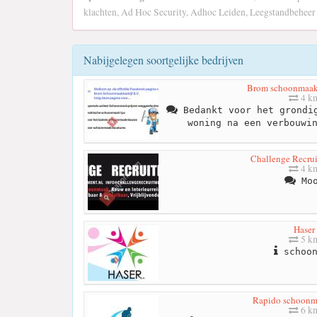
klachten, Ad Hoc Security, Adhoc Leiden, Leegstandbeheer
Nabijgelegen soortgelijke bedrijven
Brom schoonmaakb
4 k
Bedankt voor het grondig
woning na een verbouwi
Challenge Recrui
4 k
Moo
Haser
5 k
schoon
Rapido schoonm
6 k