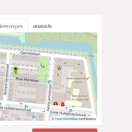
llietweergave
straatzicht
©
OpenStreetMap
contributors