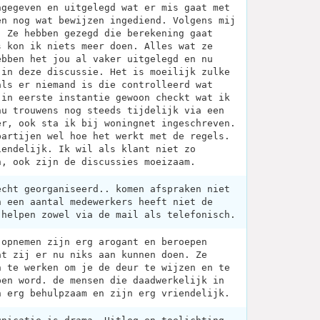
ngegeven en uitgelegd wat er mis gaat met
en nog wat bewijzen ingediend. Volgens mij
. Ze hebben gezegd die berekening gaat
s kon ik niets meer doen. Alles wat ze
ebben het jou al vaker uitgelegd en nu
 in deze discussie. Het is moeilijk zulke
als er niemand is die controlleerd wat
 in eerste instantie gewoon checkt wat ik
nu trouwens nog steeds tijdelijk via een
er, ook sta ik bij woningnet ingeschreven.
partijen wel hoe het werkt met de regels.
iendelijk. Ik wil als klant niet zo
n, ook zijn de discussies moeizaam.
echt georganiseerd.. komen afspraken niet
n een aantal medewerkers heeft niet de
 helpen zowel via de mail als telefonisch.
 opnemen zijn erg arogant en beroepen
at zij er nu niks aan kunnen doen. Ze
n te werken om je de deur te wijzen en te
pen word. de mensen die daadwerkelijk in
n erg behulpzaam en zijn erg vriendelijk.