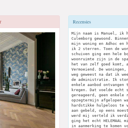
Recensies
T
Mijn naam is Manuel, ik 
Culemborg gewoond. Binne
mijn woning en Adhoc en 
ik 2 sterren. Toen de wo
schuiven ging een hele b
woonruimte zijn in de sp
het van zelf goed komt, 
Vermoeiend. De woningen,
weg geweest na dat ik we
de administratie. Ik sto
enkele aanbod ontvangen 
kregen. Dat voelde echt 
gereageerd, geen enkele 
opzegtermijn afgelopen w
hardstikke hulpeloos te 
aan gebeld, op eens moes
werd mij verteld ik verd
ging het echt HELEMAAL m
in aanmerking te komen v