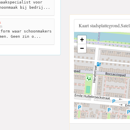
aakspecialist voor
hoonmaak bij bedrij...
x
Kaart stadsplattegrond,Sate
km
form waar schoonmakers
men. Geen zin o...
+
−