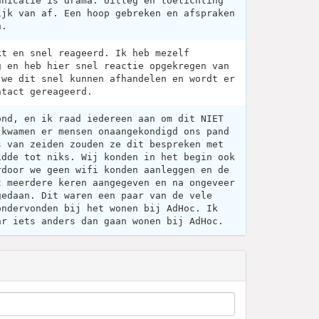
unicatie is drama. Uitleg en toelichting
ijk van af. Een hoop gebreken en afspraken
n.
kt en snel reageerd. Ik heb mezelf
g en heb hier snel reactie opgekregen van
 we dit snel kunnen afhandelen en wordt er
ntact gereageerd.
ond, en ik raad iedereen aan om dit NIET
 kwamen er mensen onaangekondigd ons pand
s van zeiden zouden ze dit bespreken met
idde tot niks. Wij konden in het begin ook
rdoor we geen wifi konden aanleggen en de
t meerdere keren aangegeven en na ongeveer
gedaan. Dit waren een paar van de vele
ondervonden bij het wonen bij AdHoc. Ik
ar iets anders dan gaan wonen bij AdHoc.