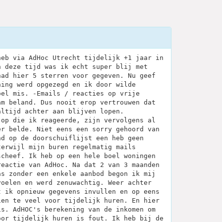
heb via AdHoc Utrecht tijdelijk +1 jaar in
n deze tijd was ik echt super blij met
had hier 5 sterren voor gegeven. Nu geef
ning werd opgezegd en ik door wilde
oel mis. -Emails / reacties op vrije
am beland. Dus nooit erop vertrouwen dat
altijd achter aan blijven lopen.
 op die ik reageerde, zijn vervolgens al
er belde. Niet eens een sorry gehoord van
nd op de doorschuiflijst een heb geen
terwijl mijn buren regelmatig mails
scheef. Ik heb op een hele boel woningen
reactie van AdHoc. Na dat 2 van 3 maanden
as zonder een enkele aanbod begon ik mij
voelen en werd zenuwachtig. Weer achter
t ik opnieuw gegevens invullen en op eens
ien te veel voor tijdelijk huren. En hier
is. AdHOC's berekening van de inkomen om
oor tijdelijk huren is fout. Ik heb bij de