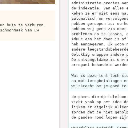
administratie precies aa
de indexatie, van alles 
keken ze er niet eens na
automatisch en vervolgen
hebben geroepen is: we h
un huis te verhuren.
hebben wij geen zin meer
schoonmaak van uw
problemen op te lossen, 
AdHOc aan het doen is of
heb aangegeven. Ik woon 
andere leegstandsbeheerd
Gelukkig snappen andere 
De ontvangstdame is onvr
arrogant behandeld worde
Wat is deze tent toch sl
na mbt terugbetalingen e
wilskracht om je goed te
de dames die de telefoon
zicht vaak op het idee d
lijken er eigelijk allee
zorgen dat je niet gehol
de panden rond lopen zij