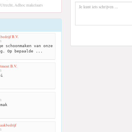
 Utrecht, Adhoc makelaars
edrijf B.V.
m
e schoonmaken van onze
ng. Op bepaalde ...
tment B.V.
m
i
m
mak
aakbedrijf
m