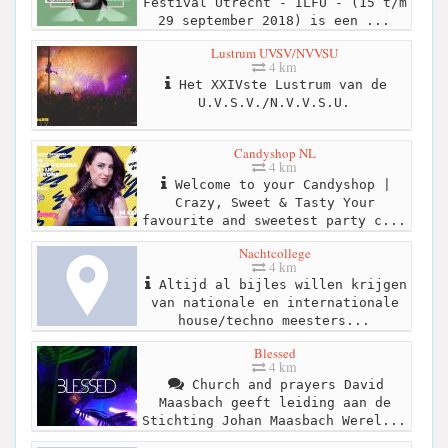
Festival Utrecht - ILFU - (15 t/m
29 september 2018) is een ...
Lustrum UVSV/NVVSU
4 km
Het XXIVste Lustrum van de
U.V.S.V./N.V.V.S.U.
Candyshop NL
4 km
Welcome to your Candyshop |
Crazy, Sweet & Tasty Your
favourite and sweetest party c...
Nachtcollege
4 km
Altijd al bijles willen krijgen
van nationale en internationale
house/techno meesters...
Blessed
4 km
Church and prayers David
Maasbach geeft leiding aan de
Stichting Johan Maasbach Werel...