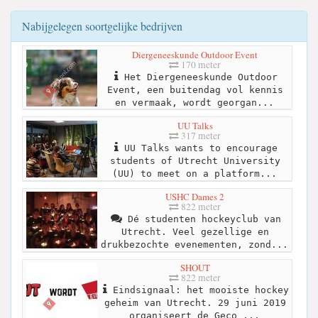
Nabijgelegen soortgelijke bedrijven
Diergeneeskunde Outdoor Event
170 meter
Het Diergeneeskunde Outdoor
Event, een buitendag vol kennis
en vermaak, wordt georgan...
UU Talks
317 meter
UU Talks wants to encourage
students of Utrecht University
(UU) to meet on a platform...
USHC Dames 2
822 meter
Dé studenten hockeyclub van
Utrecht. Veel gezellige en
drukbezochte evenementen, zond...
SHOUT
822 meter
Eindsignaal: het mooiste hockey
geheim van Utrecht. 29 juni 2019
organiseert de Geco ...