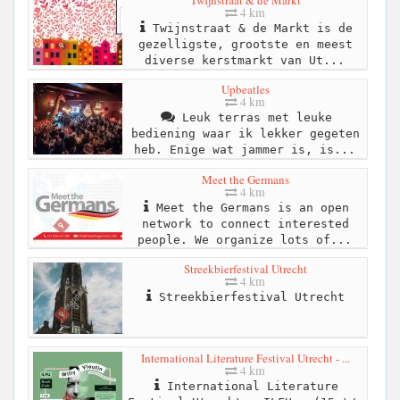
Twijnstraat & de Markt
4 km
Twijnstraat & de Markt is de
gezelligste, grootste en meest
diverse kerstmarkt van Ut...
Upbeatles
4 km
Leuk terras met leuke
bediening waar ik lekker gegeten
heb. Enige wat jammer is, is...
Meet the Germans
4 km
Meet the Germans is an open
network to connect interested
people. We organize lots of...
Streekbierfestival Utrecht
4 km
Streekbierfestival Utrecht
International Literature Festival Utrecht - ...
4 km
International Literature