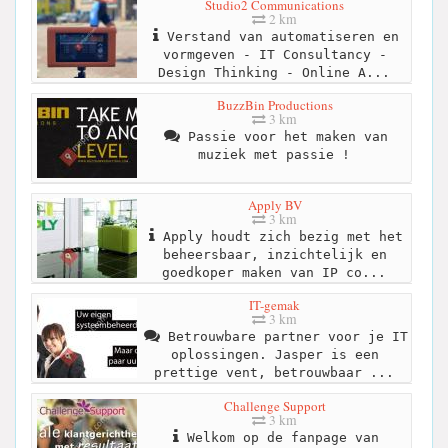
Studio2 Communications
2 km
Verstand van automatiseren en
vormgeven - IT Consultancy -
Design Thinking - Online A...
BuzzBin Productions
3 km
Passie voor het maken van
muziek met passie !
Apply BV
3 km
Apply houdt zich bezig met het
beheersbaar, inzichtelijk en
goedkoper maken van IP co...
IT-gemak
3 km
Betrouwbare partner voor je IT
oplossingen. Jasper is een
prettige vent, betrouwbaar ...
Challenge Support
3 km
Welkom op de fanpage van