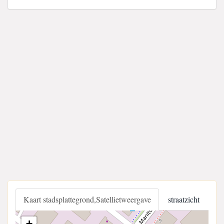
Kaart stadsplattegrond,Satellietweergave
straatzicht
+