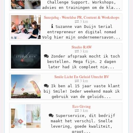
Challenge Support. Workshops,
advies en trainingen om de kla...
Suusjehq - Wereldse PR, Content & Workshops
3 km
Suzanne van Duijn Serial
entrepreneur en digital nomad
Volg hier mijn ondernemersavon...
Studio RAW
3 km
Zonder afspraak mocht ik toch
bestellen. Mega fijn. 2 dagen
later had ik compleet nie...
Smile Licht En Geluid Utrecht BV
3 km
Ik ben al 15 jaar vaste klant
bij Smile! Ieder weekend maak ik
gebruik van de geluids...
Eco Giving
3 km
Superservice, dit bedrijf
maakt het verschil. Snelle
levering, goede kwaliteit,
groot...