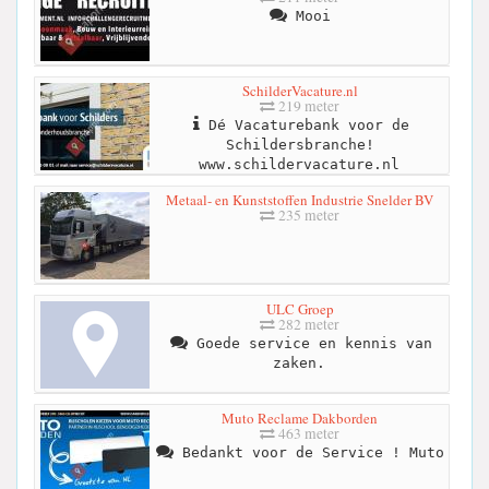
Mooi
SchilderVacature.nl
219 meter
Dé Vacaturebank voor de
Schildersbranche!
www.schildervacature.nl
Metaal- en Kunststoffen Industrie Snelder BV
235 meter
ULC Groep
282 meter
Goede service en kennis van
zaken.
Muto Reclame Dakborden
463 meter
Bedankt voor de Service ! Muto