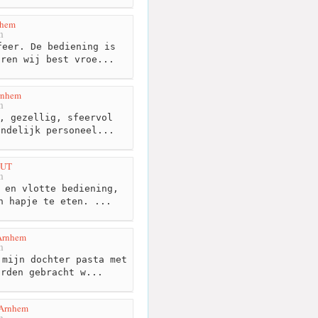
nhem
m
eer. De bediening is
aren wij best vroe...
rnhem
m
, gezellig, sfeervol
endelijk personeel...
OUT
m
 en vlotte bediening,
n hapje te eten. ...
 Arnhem
m
mijn dochter pasta met
orden gebracht w...
 Arnhem
m