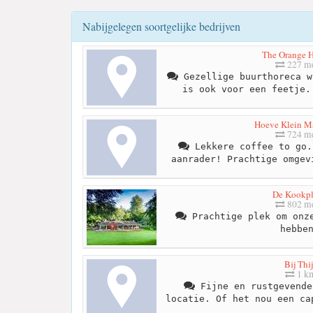
Nabijgelegen soortgelijke bedrijven
The Orange 
227 me
Gezellige buurthoreca w
is ook voor een feetje.
Hoeve Klein M
724 me
Lekkere coffee to go.
aanrader! Prachtige omgev
De Kookpl
802 me
Prachtige plek om onze
hebbe
Bij Thij
1 k
Fijne en rustgevende
locatie. Of het nou een ca