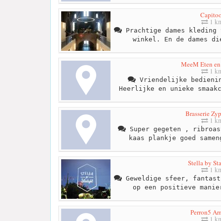
Capitoo
1 k
Prachtige dames kleding 
winkel. En de dames di
MeeM Eten en
1 k
Vriendelijke bedienin
Heerlijke en unieke smaak
Brasserie Zy
1 k
Super gegeten , ribroas
kaas plankje goed samen
Stella by St
1 k
Geweldige sfeer, fantast
op een positieve manie
Perron5 A
1 k