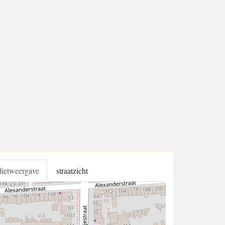
llietweergave
straatzicht