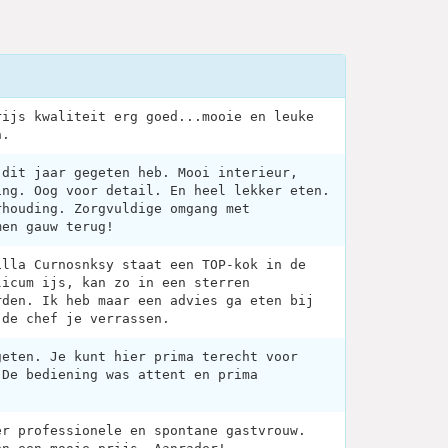
rijs kwaliteit erg goed...mooie en leuke
n.
 dit jaar gegeten heb. Mooi interieur,
ing. Oog voor detail. En heel lekker eten.
rhouding. Zorgvuldige omgang met
men gauw terug!
illa Curnosnksy staat een TOP-kok in de
licum ijs, kan zo in een sterren
rden. Ik heb maar een advies ga eten bij
 de chef je verrassen.
geten. Je kunt hier prima terecht voor
 De bediening was attent en prima
er professionele en spontane gastvrouw.