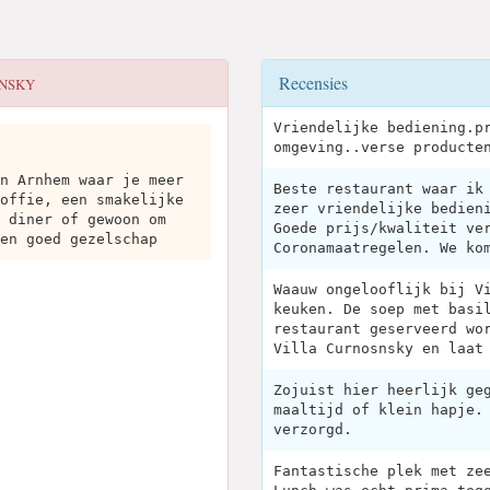
Recensies
NSKY
Vriendelijke bediening.p
omgeving..verse producte
n Arnhem waar je meer
Beste restaurant waar ik
offie, een smakelijke
zeer vriendelijke bedien
 diner of gewoon om
Goede prijs/kwaliteit ve
en goed gezelschap
Coronamaatregelen. We ko
Waauw ongelooflijk bij V
keuken. De soep met basi
restaurant geserveerd wo
Villa Curnosnsky en laat
Zojuist hier heerlijk ge
maaltijd of klein hapje.
verzorgd.
Fantastische plek met ze