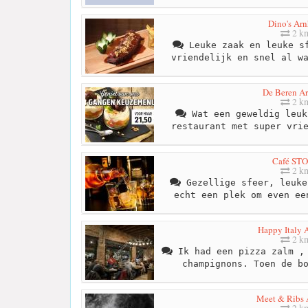
Dino's Ar
2 k
Leuke zaak en leuke sf
vriendelijk en snel al w
De Beren A
2 k
Wat een geweldig leuk
restaurant met super vri
Café ST
2 k
Gezellige sfeer, leuke
echt een plek om even ee
Happy Italy
2 k
Ik had een pizza zalm , 
champignons. Toen de b
Meet & Ribs
2 k