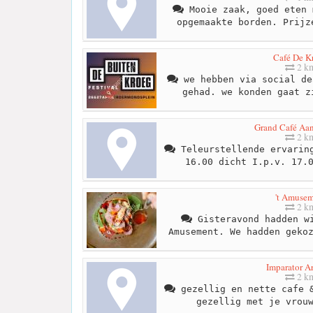
Mooie zaak, goed eten 
opgemaakte borden. Prijz
Café De K
2 k
we hebben via social de
gehad. we konden gaat z
Grand Café Aa
2 k
Teleurstellende ervaring
16.00 dicht I.p.v. 17.
't Amuse
2 k
Gisteravond hadden wi
Amusement. We hadden geko
Imparator 
2 k
gezellig en nette cafe &
gezellig met je vrou