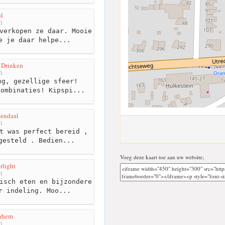
l
m
verkopen ze daar. Mooie
e je daar helpe...
 Drinken
m
g, gezellige sfeer!
combinaties! Kipspi...
pendaal
m
t was perfect bereid ,
gesteld . Bedien...
Voeg deze kaart toe aan uw website;
arlight
m
isch eten en bijzondere
r indeling. Moo...
rnhem
m