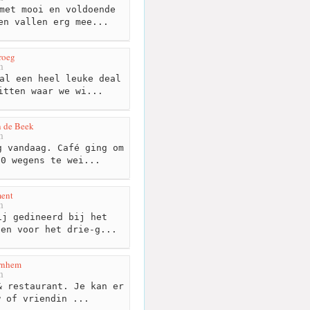
met mooi en voldoende
en vallen erg mee...
roeg
m
al een heel leuke deal
itten waar we wi...
n de Beek
m
 vandaag. Café ging om
00 wegens te wei...
ment
m
j gedineerd bij het
zen voor het drie-g...
Arnhem
m
 restaurant. Je kan er
w of vriendin ...