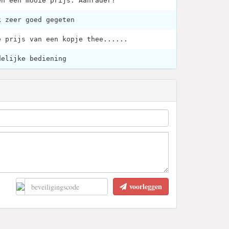
en een mooie prijs. Aanrader!
k zeer goed gegeten
e prijs van een kopje thee......
delijke bediening
voorleggen