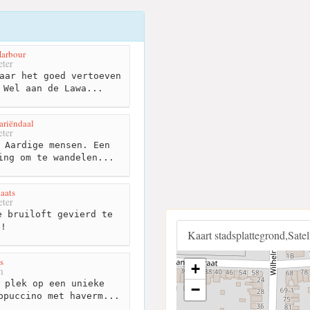
Harbour
ter
aar het goed vertoeven
 Wel aan de Lawa...
ariëndaal
ter
 Aardige mensen. Een
ing om te wandelen...
aats
ter
 bruiloft gevierd te
n!
Kaart stadsplattegrond,Sate
s
+
m
 plek op een unieke
−
ppuccino met haverm...