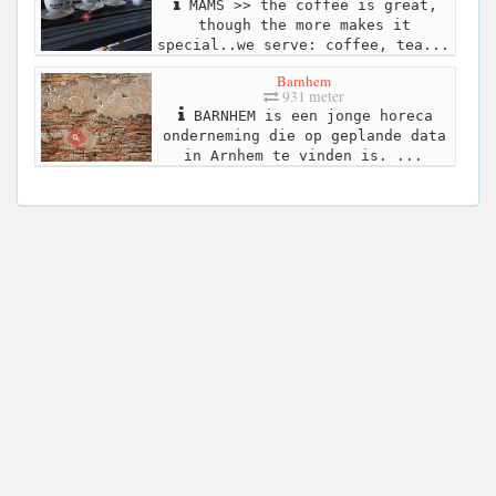
MAMS >> the coffee is great,
though the more makes it
special..we serve: coffee, tea...
Barnhem
931 meter
BARNHEM is een jonge horeca
onderneming die op geplande data
in Arnhem te vinden is. ...