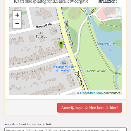
Kaart stadsplattegrond,Satellietweergave
straatzicht
+
−
©
OpenStreetMap
contributors
Aanwijzingen & Hoe kom ik hier?
Voeg deze kaart toe aan uw website;