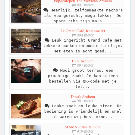
Popocatepetl The Mexican Arnhem
891 meter
Heerlijk, zelfgemaakte nacho's
als voorgerecht, mega lekker. De
spare ribs zijn mals ...
Le Grand Café, Korenmarkt
894 meter
Leuk ingericht Grand Cafe met
lekkere banken en mooie tafeltje.
Het eten is echt goed...
Café Arnhem
897 meter
Mooi groot terras, een
prachtige zaak! Je kan alleen
bestellen via QR-code met je
tel...
Dino's Arnhem
901 meter
Leuke zaak en leuke sfeer. De
bediening is vriendelijk en snel
al waren wij best vroe...
MAMS coffee & more
919 meter