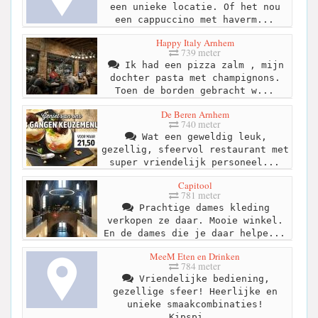
een unieke locatie. Of het nou
een cappuccino met haverm...
Happy Italy Arnhem
739 meter
Ik had een pizza zalm , mijn
dochter pasta met champignons.
Toen de borden gebracht w...
De Beren Arnhem
740 meter
Wat een geweldig leuk,
gezellig, sfeervol restaurant met
super vriendelijk personeel...
Capitool
781 meter
Prachtige dames kleding
verkopen ze daar. Mooie winkel.
En de dames die je daar helpe...
MeeM Eten en Drinken
784 meter
Vriendelijke bediening,
gezellige sfeer! Heerlijke en
unieke smaakcombinaties!
Kipspi...