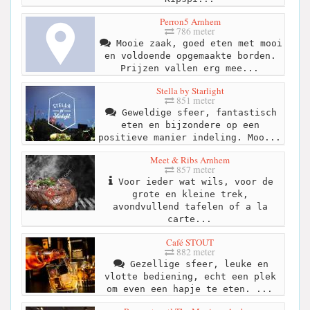
Perron5 Arnhem
786 meter
Mooie zaak, goed eten met mooi
en voldoende opgemaakte borden.
Prijzen vallen erg mee...
Stella by Starlight
851 meter
Geweldige sfeer, fantastisch
eten en bijzondere op een
positieve manier indeling. Moo...
Meet & Ribs Arnhem
857 meter
Voor ieder wat wils, voor de
grote en kleine trek,
avondvullend tafelen of a la
carte...
Café STOUT
882 meter
Gezellige sfeer, leuke en
vlotte bediening, echt een plek
om even een hapje te eten. ...