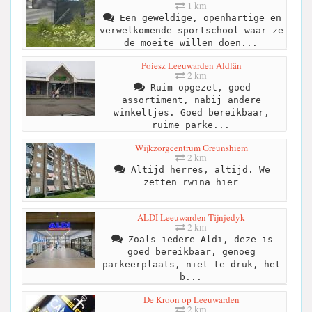
1 km
Een geweldige, openhartige en
verwelkomende sportschool waar ze
de moeite willen doen...
Poiesz Leeuwarden Aldlân
2 km
Ruim opgezet, goed
assortiment, nabij andere
winkeltjes. Goed bereikbaar,
ruime parke...
Wijkzorgcentrum Greunshiem
2 km
Altijd herres, altijd. We
zetten rwina hier
ALDI Leeuwarden Tijnjedyk
2 km
Zoals iedere Aldi, deze is
goed bereikbaar, genoeg
parkeerplaats, niet te druk, het
b...
De Kroon op Leeuwarden
2 km