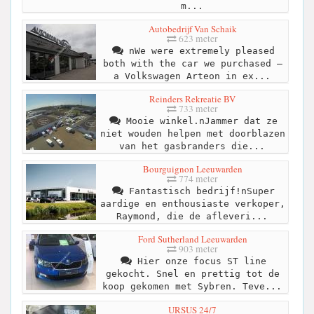
m...
Autobedrijf Van Schaik
623 meter
nWe were extremely pleased
both with the car we purchased –
a Volkswagen Arteon in ex...
Reinders Rekreatie BV
733 meter
Mooie winkel.nJammer dat ze
niet wouden helpen met doorblazen
van het gasbranders die...
Bourguignon Leeuwarden
774 meter
Fantastisch bedrijf!nSuper
aardige en enthousiaste verkoper,
Raymond, die de afleveri...
Ford Sutherland Leeuwarden
903 meter
Hier onze focus ST line
gekocht. Snel en prettig tot de
koop gekomen met Sybren. Teve...
URSUS 24/7