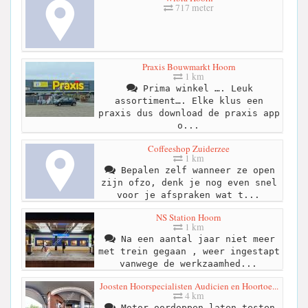
717 meter
Praxis Bouwmarkt Hoorn
1 km
Prima winkel …. Leuk
assortiment…. Elke klus een
praxis dus download de praxis app
o...
Coffeeshop Zuiderzee
1 km
Bepalen zelf wanneer ze open
zijn ofzo, denk je nog even snel
voor je afspraken wat t...
NS Station Hoorn
1 km
Na een aantal jaar niet meer
met trein gegaan , weer ingestapt
vanwege de werkzaamhed...
Joosten Hoorspecialisten Audicien en Hoortoe...
4 km
Motor oordoppen laten testen