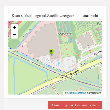
Kaart stadsplattegrond,Satellietweergave
straatzicht
+
−
©
OpenStreetMap
contributors
Aanwijzingen & Hoe kom ik hier?