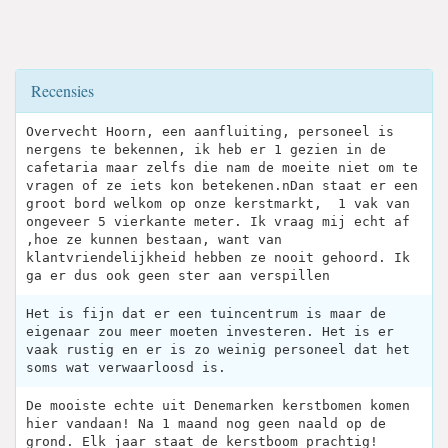
Recensies
Overvecht Hoorn, een aanfluiting, personeel is
nergens te bekennen, ik heb er 1 gezien in de
cafetaria maar zelfs die nam de moeite niet om te
vragen of ze iets kon betekenen.nDan staat er een
groot bord welkom op onze kerstmarkt, ‍ 1 vak van
ongeveer 5 vierkante meter. Ik vraag mij echt af
,hoe ze kunnen bestaan, want van
klantvriendelijkheid hebben ze nooit gehoord. Ik
ga er dus ook geen ster aan verspillen
Het is fijn dat er een tuincentrum is maar de
eigenaar zou meer moeten investeren. Het is er
vaak rustig en er is zo weinig personeel dat het
soms wat verwaarloosd is.
De mooiste echte uit Denemarken kerstbomen komen
hier vandaan! Na 1 maand nog geen naald op de
grond. Elk jaar staat de kerstboom prachtig!