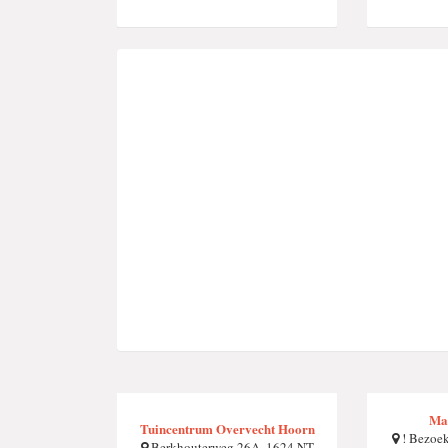
Mag
Tuincentrum Overvecht Hoorn
! Bezoek 
Berkhouterweg 26A, 1624 NT