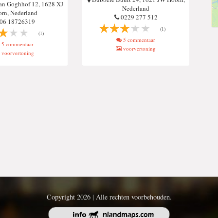
Van Goghhof 12, 1628 XJ
Nederland
rn, Nederland
0229 277 512
06 18726319
(1)
(1)
5 commentaar
5 commentaar
voorvertoning
voorvertoning
Copyright 2026 | Alle rechten voorbehouden.