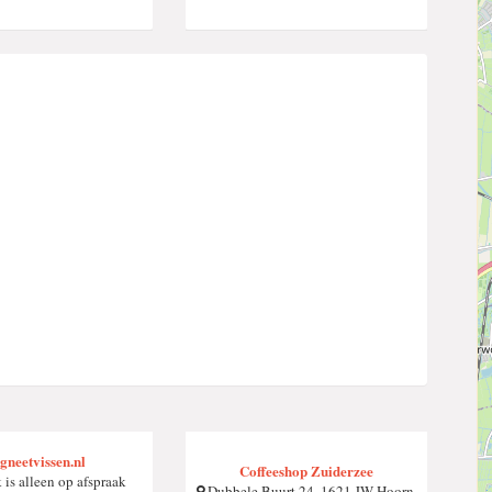
neetvissen.nl
Coffeeshop Zuiderzee
is alleen op afspraak
Dubbele Buurt 24, 1621 JW Hoorn,