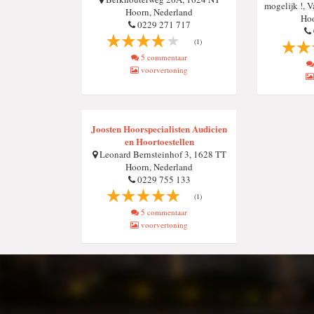
mogelijk !, 
Hoorn, Nederland
Hoo
0229 271 717
(1)
5 commentaar
voorvertoning
Joosten Hoorspecialisten Audicien
en Hoortoestellen
Leonard Bernsteinhof 3, 1628 TT
Hoorn, Nederland
0229 755 133
(1)
5 commentaar
voorvertoning