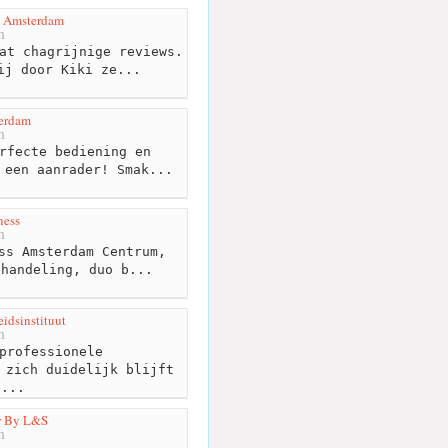
s Amsterdam
m
at chagrijnige reviews.
ij door Kiki ze...
erdam
m
rfecte bediening en
 een aanrader! Smak...
ness
m
ss Amsterdam Centrum,
ehandeling, duo b...
idsinstituut
m
professionele
 zich duidelijk blijft
e...
r By L&S
m