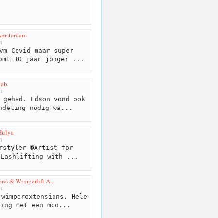
Amsterdam
m
vm Covid maar super
omt 10 jaar jonger ...
lab
m
 gehad. Edson vond ook
ndeling nodig wa...
Hulya
m
rstyler �Artist for
�Lashlifting with ...
ns & Wimperlift A...
m
wimperextensions. Hele
ring met een moo...