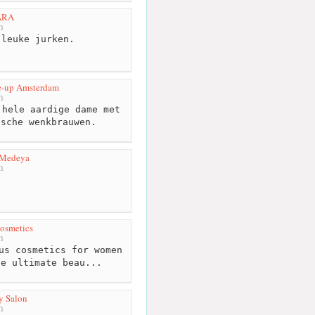
ARA
m
leuke jurken.
e-up Amsterdam
m
hele aardige dame met
ische wenkbrauwen.
 Medeya
m
osmetics
m
us cosmetics for women
he ultimate beau...
y Salon
m