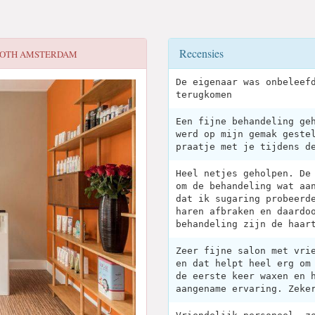
Recensies
OOTH AMSTERDAM
De eigenaar was onbeleef
terugkomen
Een fijne behandeling ge
werd op mijn gemak geste
praatje met je tijdens d
Heel netjes geholpen. De
om de behandeling wat aa
dat ik sugaring probeerd
haren afbraken en daardo
behandeling zijn de haar
Zeer fijne salon met vri
en dat helpt heel erg om
de eerste keer waxen en 
aangename ervaring. Zeke