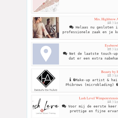
Mrs. Highbrow 
3 k
Helaas nu gesloten i
professionele zaak en je k
Eyebrow
3 k
Net de laatste touch-up
dat er een extra nabeha
Beauty by 
3 k
�Make-up artist & hai
Phibrows (microblading) 
Lash Level Wimperextensio
3 k
Voor mij de eerste keer 
prettige en fijne erva