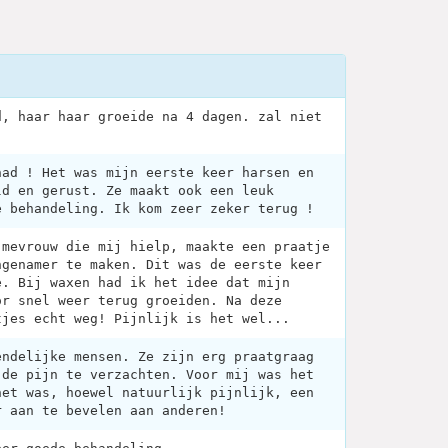
d, haar haar groeide na 4 dagen. zal niet
had ! Het was mijn eerste keer harsen en
ld en gerust. Ze maakt ook een leuk
e behandeling. Ik kom zeer zeker terug !
 mevrouw die mij hielp, maakte een praatje
ngenamer te maken. Dit was de eerste keer
e. Bij waxen had ik het idee dat mijn
or snel weer terug groeiden. Na deze
tjes echt weg! Pijnlijk is het wel...
endelijke mensen. Ze zijn erg praatgraag
 de pijn te verzachten. Voor mij was het
het was, hoewel natuurlijk pijnlijk, een
r aan te bevelen aan anderen!