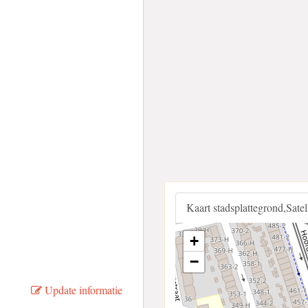
Kaart stadsplattegrond,Sate
+
−
Update informatie