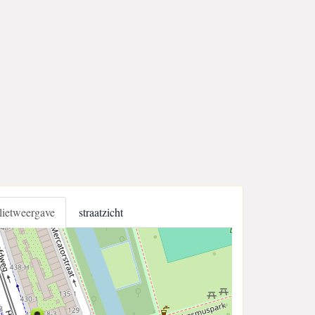
llietweergave
straatzicht