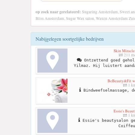
op zoek naar gerelateerd:
Sugaring Amsterdam, Sweet an
Bliss Amsterdam, Sugar Wax salon, Waxen Amsterdam Zu
Nabijgelegen soortgelijke bedrijven
Skin Miracle
211 me
Ontzettend goed gehol
Yilmaz. Hij luistert aand
BeBeauty&Fit w
1 k
Bindweefselmassage, d
Essie's Beau
1 k
Essie's beautysalon ge
Coiffe