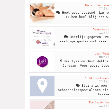
House of Wellnes
2 k
Heet goed bediend. Las w
Ik ben heel blij dat w
Venus Amst
2 k
Heerlijk gegeten. Pe
geweldige gastvrouw! Zeker
Just! Well
2 k
Beautysalon Just Wellne
Jordaan. Voor gezichtsb
All Skins schoonhe
3 k
Elvira is een 
schoonheidsspecialiste die
ontwikk
The Beauty Ba
3 k