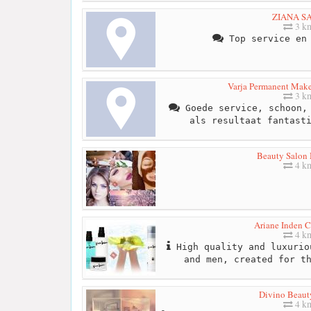
ZIANA S
3 k
Top service en 
Varja Permanent Mak
3 k
Goede service, schoon, 
als resultaat fantast
Beauty Salon
4 k
Ariane Inden C
4 k
High quality and luxurio
and men, created for t
Divino Beaut
4 k