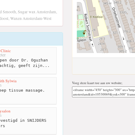
d Smooth, Sugar wax Amsterdam,
idoost, Waxen Amsterdam-West
 Clinic
ter
pen door Dr. Oguzhan
achtig, geeft zijn...
ith Sylwia
Voeg deze kaart toe aan uw website;
m
eep tissue massage.
tysalon
m
vestigd in SNIJDERS
urs