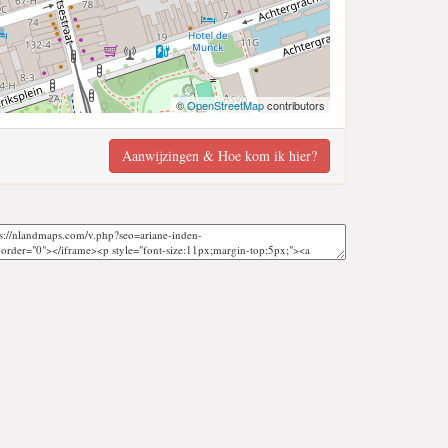
©
OpenStreetMap
contributors
Aanwijzingen & Hoe kom ik hier?