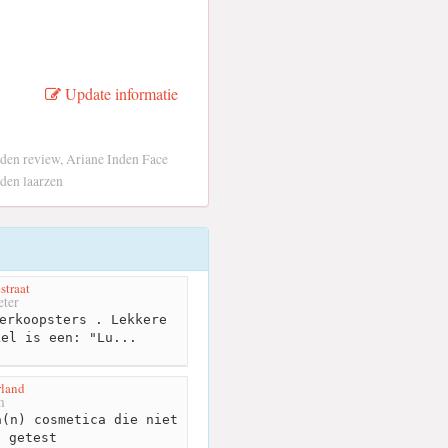
Update informatie
nden review, Ariane Inden Face
den laarzen
straat
ter
erkoopsters . Lekkere
kel is een: "Lu...
rland
m
(n) cosmetica die niet
s getest