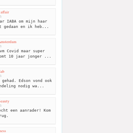
 affair
m
ar IABA om mijn haar
t gedaan en ik heb...
Amsterdam
m
vm Covid maar super
omt 10 jaar jonger ...
lab
m
 gehad. Edson vond ook
ndeling nodig wa...
Beauty
m
cht een aanrader! Kom
rug.
ness