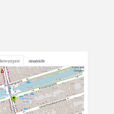
llietweergave
straatzicht