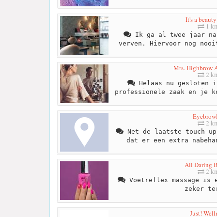
It's a beauty
1 k
Ik ga al twee jaar na
verven. Hiervoor nog nooi
Mrs. Highbrow 
2 k
Helaas nu gesloten i
professionele zaak en je k
Eyebrow
2 k
Net de laatste touch-up
dat er een extra nabeha
All Daring 
2 k
Voetreflex massage is e
zeker te
Just! Well