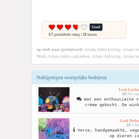
Goed
3.7
gemiddelde rating /
21
kiezen.
op zoek naar gerelateerd:
Ariane Inden korting, Ariane I
Wash, Ariane Inden cadeaubon, Ariane Inden ing, Ariane In
Nabijgelegen soortgelijke bedrijven
Lush Leidse
963 me
Wat een enthousiaste v
crème gekocht. De win
Lush Nede
1 k
Verse, handgemaakte, vega
op dieren i