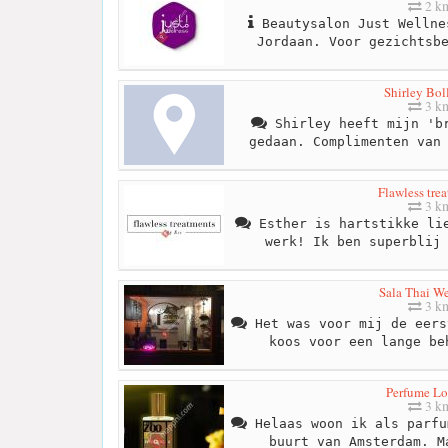
2 k
Beautysalon Just Wellne
Jordaan. Voor gezichtsb
Shirley Bol
3 k
Shirley heeft mijn 'br
gedaan. Complimenten van
Flawless tre
3 k
Esther is hartstikke lie
werk! Ik ben superblij
Sala Thai We
3 k
Het was voor mij de eers
koos voor een lange be
Perfume L
3 k
Helaas woon ik als parfu
buurt van Amsterdam. M