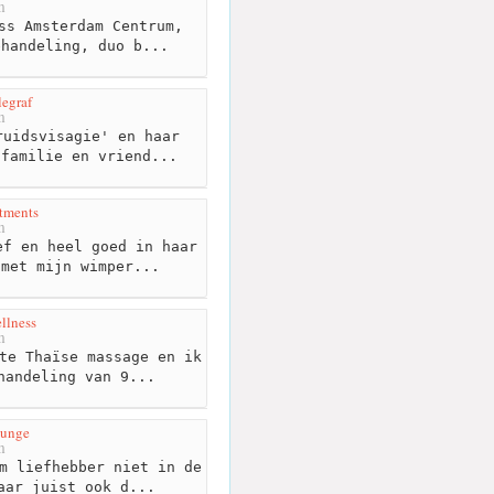
m
ss Amsterdam Centrum,
ehandeling, duo b...
legraf
m
uidsvisagie' en haar
 familie en vriend...
atments
m
f en heel goed in haar
 met mijn wimper...
llness
m
te Thaïse massage en ik
handeling van 9...
ounge
m
m liefhebber niet in de
aar juist ook d...