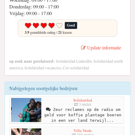
Donderdag: 09:00 - 17:00
Vrijdag: 09:00 - 17:00
Goed
3.9
gemiddelde rating /
21
kiezen.
Update informatie
op zoek naar gerelateerd:
Solidaridad LinkedIn, Solidaridad south
america, Solidaridad vacancies, Ceo solidaridad
Nabijgelegen soortgelijke bedrijven
Solidaridad
3 meter
Zeur reclames op de radio om
geld voor koffie plantage boeren
in een ver land terwijl...
Villa Vrede
366 meter