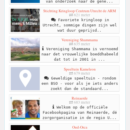
van onderzoek naar de gene...
Stichting Kringloop Centrum Utrecht de ARM
621 meter
Favoriete kringloop in
Utrecht, sommige dingen zijn wel
wat duur geprijsd..
Vereniging Shammama
635 meter
Vereniging Shammama is vernoemd
naar det vrouwelijke boeddhabeeld
dat tot in 2001 in ...
Speeltuin Kameleon
679 meter
Geweldige speeltuin - rondom
een BSO - voor als je iets anders
zoekt dan de standaard...
Reinaerde
683 meter
Welkom op de officiële
Facebookpagina van Reinaerde, dé
zorgorganisatie in de regio U...
Oud-Orca