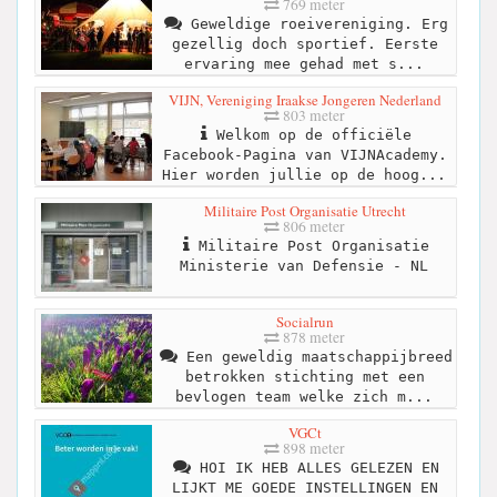
769 meter
Geweldige roeivereniging. Erg
gezellig doch sportief. Eerste
ervaring mee gehad met s...
VIJN, Vereniging Iraakse Jongeren Nederland
803 meter
Welkom op de officiële
Facebook-Pagina van VIJNAcademy.
Hier worden jullie op de hoog...
Militaire Post Organisatie Utrecht
806 meter
Militaire Post Organisatie
Ministerie van Defensie - NL
Socialrun
878 meter
Een geweldig maatschappijbreed
betrokken stichting met een
bevlogen team welke zich m...
VGCt
898 meter
HOI IK HEB ALLES GELEZEN EN
LIJKT ME GOEDE INSTELLINGEN EN