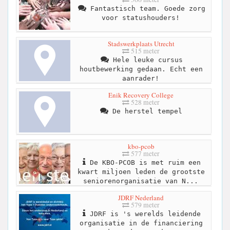
Fantastisch team. Goede zorg
voor statushouders!
Stadswerkplaats Utrecht
515 meter
Hele leuke cursus
houtbewerking gedaan. Echt een
aanrader!
Enik Recovery College
528 meter
De herstel tempel
kbo-pcob
577 meter
De KBO-PCOB is met ruim een
kwart miljoen leden de grootste
seniorenorganisatie van N...
JDRF Nederland
579 meter
JDRF is 's werelds leidende
organisatie in de financiering