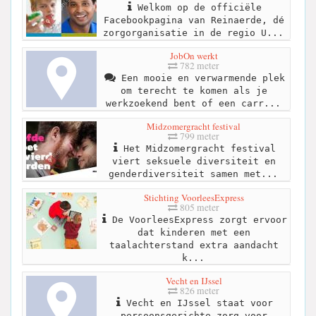
Welkom op de officiële
Facebookpagina van Reinaerde, dé
zorgorganisatie in de regio U...
JobOn werkt
782 meter
Een mooie en verwarmende plek
om terecht te komen als je
werkzoekend bent of een carr...
Midzomergracht festival
799 meter
Het Midzomergracht festival
viert seksuele diversiteit en
genderdiversiteit samen met...
Stichting VoorleesExpress
805 meter
De VoorleesExpress zorgt ervoor
dat kinderen met een
taalachterstand extra aandacht
k...
Vecht en IJssel
826 meter
Vecht en IJssel staat voor
persoonsgerichte zorg voor