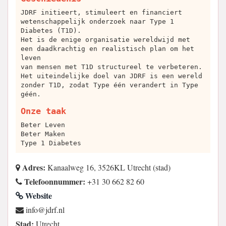
JDRF initieert, stimuleert en financiert
wetenschappelijk onderzoek naar Type 1
Diabetes (T1D).
Het is de enige organisatie wereldwijd met
een daadkrachtig en realistisch plan om het
leven
van mensen met T1D structureel te verbeteren.
Het uiteindelijke doel van JDRF is een wereld
zonder T1D, zodat Type één verandert in Type
géén.
Onze taak
Beter Leven
Beter Maken
Type 1 Diabetes
Adres:
Kanaalweg 16, 3526KL Utrecht (stad)
Telefoonnummer:
+31 30 662 82 60
Website
ln.frdj@ofni
Stad:
Utrecht