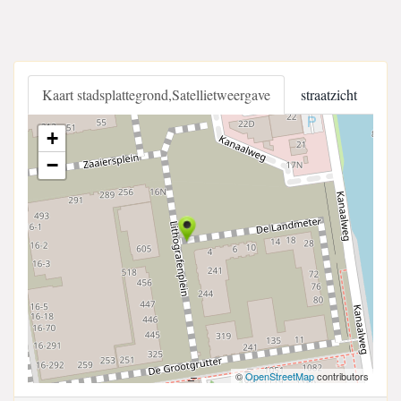
Kaart stadsplattegrond,Satellietweergave
straatzicht
+
−
©
OpenStreetMap
contributors