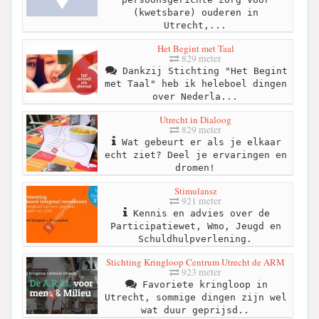
(kwetsbare) ouderen in
Utrecht,...
Het Begint met Taal
829 meter
Dankzij Stichting "Het Begint
met Taal" heb ik heleboel dingen
over Nederla...
Utrecht in Dialoog
829 meter
Wat gebeurt er als je elkaar
echt ziet? Deel je ervaringen en
dromen!
Stimulansz
921 meter
Kennis en advies over de
Participatiewet, Wmo, Jeugd en
Schuldhulpverlening.
Stichting Kringloop Centrum Utrecht de ARM
923 meter
Favoriete kringloop in
Utrecht, sommige dingen zijn wel
wat duur geprijsd..