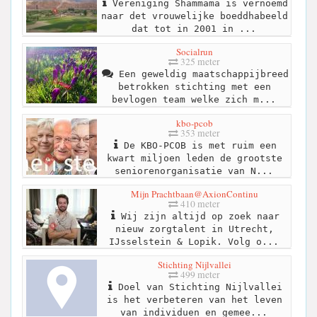
Vereniging Shammama is vernoemd
naar det vrouwelijke boeddhabeeld
dat tot in 2001 in ...
Socialrun
325 meter
Een geweldig maatschappijbreed
betrokken stichting met een
bevlogen team welke zich m...
kbo-pcob
353 meter
De KBO-PCOB is met ruim een
kwart miljoen leden de grootste
seniorenorganisatie van N...
Mijn Prachtbaan@AxionContinu
410 meter
Wij zijn altijd op zoek naar
nieuw zorgtalent in Utrecht,
IJsselstein & Lopik. Volg o...
Stichting Nijlvallei
499 meter
Doel van Stichting Nijlvallei
is het verbeteren van het leven
van individuen en gemee...