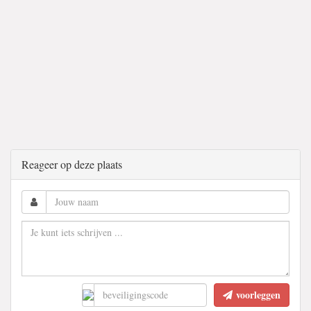
Reageer op deze plaats
voorleggen