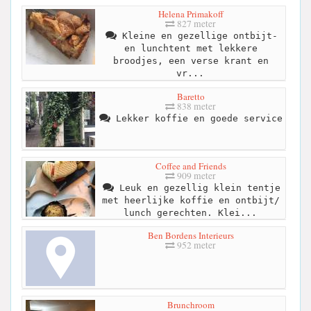
Helena Primakoff
827 meter
Kleine en gezellige ontbijt-
en lunchtent met lekkere
broodjes, een verse krant en
vr...
Baretto
838 meter
Lekker koffie en goede service
Coffee and Friends
909 meter
Leuk en gezellig klein tentje
met heerlijke koffie en ontbijt/
lunch gerechten. Klei...
Ben Bordens Interieurs
952 meter
Brunchroom