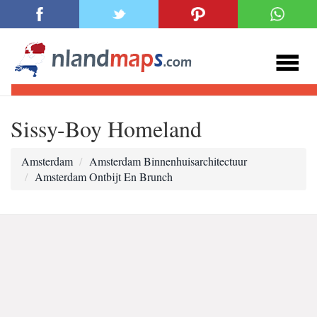
Sissy-Boy Homeland
Amsterdam
Amsterdam Binnenhuisarchitectuur
Amsterdam Ontbijt En Brunch