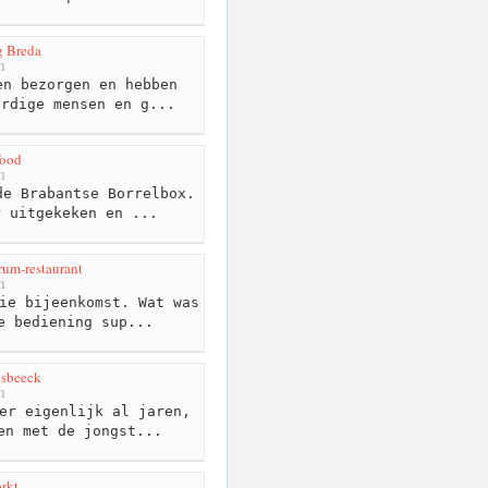
g Breda
m
n bezorgen en hebben
ardige mensen en g...
food
m
e Brabantse Borrelbox.
r uitgekeken en ...
rum-restaurant
m
ie bijeenkomst. Wat was
e bediening sup...
nsbeeck
m
er eigenlijk al jaren,
en met de jongst...
rkt