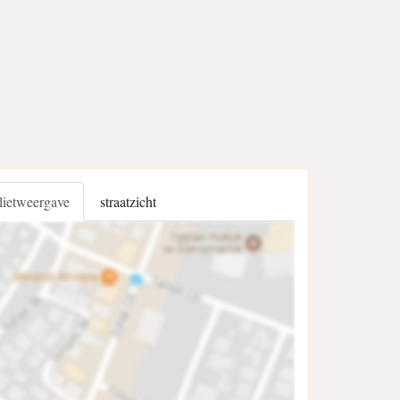
llietweergave
straatzicht