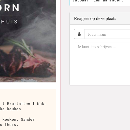
vatbaar! Een aanrader.
Reageer op deze plaats
 l Bruiloften l Kok-
ke keuken.
 keuken. Sander
u thuis.