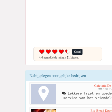
Goed
4.4
gemiddelde rating /
21
kiezen.
Nabijgelegen soortgelijke bedrijven
Cafetaria De
530 me
Lekkere friet en goede
service van het vriendel
Big Bread Kitc