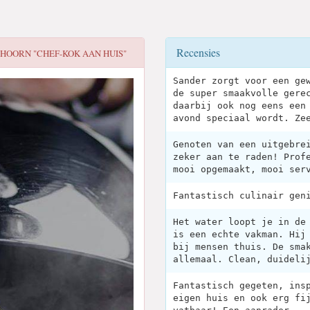
Recensies
HOORN "CHEF-KOK AAN HUIS"
Sander zorgt voor een ge
de super smaakvolle gere
daarbij ook nog eens een
avond speciaal wordt. Ze
Genoten van een uitgebre
zeker aan te raden! Prof
mooi opgemaakt, mooi ser
Fantastisch culinair gen
Het water loopt je in de
is een echte vakman. Hij
bij mensen thuis. De sma
allemaal. Clean, duideli
Fantastisch gegeten, ins
eigen huis en ook erg fi