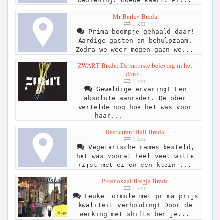
bediening. Goede kaart. Pr...
Mr Barley Breda
1 km
Prima boompje gehaald daar!
Aardige gasten en behulpzaam.
Zodra we weer mogen gaan we...
ZWART Breda: De mooiste beleving in het
donk...
1 km
Geweldige ervaring! Een
absolute aanrader. De ober
vertelde nog hoe het was voor
haar...
Restaurant Bali Breda
1 km
Vegetarische rames besteld,
het was vooral heel veel witte
rijst met ei en een klein ...
Proeflokaal Bregje Breda
1 km
Leuke formule met prima prijs
kwaliteit verhouding! Door de
werking met shifts ben je...