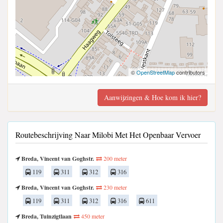
©
OpenStreetMap
contributors
Aanwijzingen & Hoe kom ik hier?
Routebeschrijving Naar Milobi Met Het Openbaar Vervoer
Breda, Vincent van Goghstr.
200 meter
119
311
312
316
Breda, Vincent van Goghstr.
230 meter
119
311
312
316
611
Breda, Tuinzigtlaan
450 meter