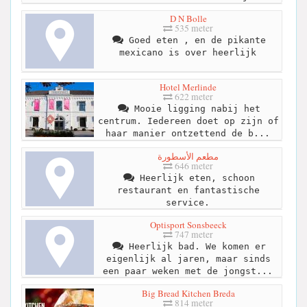
D N Bolle
535 meter
Goed eten , en de pikante
mexicano is over heerlijk
Hotel Merlinde
622 meter
Mooie ligging nabij het
centrum. Iedereen doet op zijn of
haar manier ontzettend de b...
مطعم الأسطورة
646 meter
Heerlijk eten, schoon
restaurant en fantastische
service.
Optisport Sonsbeeck
747 meter
Heerlijk bad. We komen er
eigenlijk al jaren, maar sinds
een paar weken met de jongst...
Big Bread Kitchen Breda
814 meter