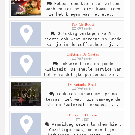
Hebben een klein uur zitten
wachten tot het eten kwam. Toen
we het kregen was het ete...
Pax (de Boot)
893 meter
Gelukkig verkopen ze 5je
hierzo ook want nergens in Breda
kan je in de coffeeshop bij...
Cafetaria De Cactus
902 meter
Lekkere friet en goede
kwaliteit. De snelle service van
het vriendelijke personeel zo...
De Botanist Breda
996 meter
Leuk restaurant met prima
terras, wel wat ruis vanwege de
kleine 'waterval' ernaast. ...
Brasserie 't Begin
1 km
Vanmiddag wezen lunchen hier.
Gezellige zaak, en een fijne