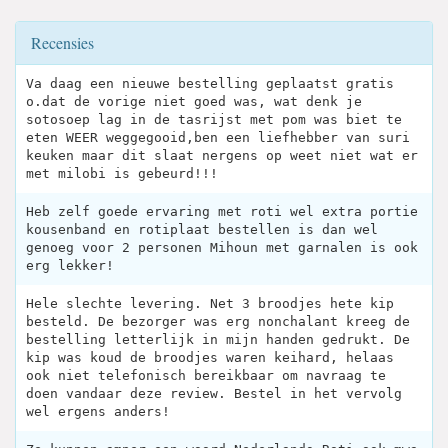
Recensies
Va daag een nieuwe bestelling geplaatst gratis
o.dat de vorige niet goed was, wat denk je
sotosoep lag in de tasrijst met pom was biet te
eten WEER weggegooid,ben een liefhebber van suri
keuken maar dit slaat nergens op weet niet wat er
met milobi is gebeurd!!!
Heb zelf goede ervaring met roti wel extra portie
kousenband en rotiplaat bestellen is dan wel
genoeg voor 2 personen Mihoun met garnalen is ook
erg lekker!
Hele slechte levering. Net 3 broodjes hete kip
besteld. De bezorger was erg nonchalant kreeg de
bestelling letterlijk in mijn handen gedrukt. De
kip was koud de broodjes waren keihard, helaas
ook niet telefonisch bereikbaar om navraag te
doen vandaar deze review. Bestel in het vervolg
wel ergens anders!