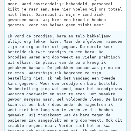
meer. Word onvriendelijk behandeld, personeel
kijkt je raar aan. Nee hier voelen wij ons totaal
niet thuis. Daarnaast is mijn vriend ziek
geworden nadat wij hier een broodje hebben
gegeten. Voor ons helaas geen Milobi meer.
Ik vond de broodjes, bara en telo bakkeljauw
altijd erg lekker hier. Maar de afgelopen maanden
zijn ze erg achter uit gegaan. De eerste keer
bestelde ik twee broodjes en een bara. De
broodjes waren erg doorweekt en vielen praktisch
uit elkaar. In plaats van de bara kreeg ik
gebakken banaan. De gebakken banaan was prima om
te eten. Waarschijnlijk begrepen ze mijn
bestelling niet. Ik heb het vandaag een tweede
kans gegeven. Weer een broodje en bara besteld.
De bestelling ging wel goed, maar het broodje was
wederom doorweekt en niet te eten. Het smaakte
gewoon nergens naar. Wel voldoende vlees. De bara
kwam uit een bak / doos onder de magnetron ik
weet niet hoe lang van te voren ze dit hebben
gemaakt. Bij thuiskomst was de bara tegen de
papieren zak aangeplakt en erg doorweekt. Ook dit
smaakte nergens naar. Verder ziet het er kwa
hygiene ook niet meer goed uit. Ik heb maar een