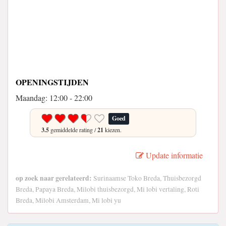
OPENINGSTIJDEN
Maandag: 12:00 - 22:00
Goed
3.5
gemiddelde rating /
21
kiezen.
Update informatie
op zoek naar gerelateerd:
Surinaamse Toko Breda, Thuisbezorgd
Breda, Papaya Breda, Milobi thuisbezorgd, Mi lobi vertaling, Roti
Breda, Milobi Amsterdam, Mi lobi yu