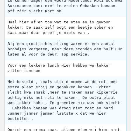
Ze kunnen amper een woord Nederlands Roti ook mwa
Surinaamse bami niet te vreten Gebakken banaan
pff zéér slecht Kort om
Haal hier af en toe wat te eten en is gewoon
lekker. De zaak zelf oogt een beetje sober en
saai maar daar proef je niets van .
Bij een grootte bestelling waren er een aantal
broodjes vergeten, maar deze stonden een half uur
laten al voor de deur. Top service.
Voor een lekkere lunch Hier hebben we lekker
zitten lunchen
Net besteld , zoals altijd nemen we de roti met
extra plaat erbij en gebakken banaan. Echter
slecht kwa smaak ,meer te smaken naar kipkerrie
achtig niks met roti te maken . De extra plaat
was lekker haha . En groenten mix was ook slecht
. Gebakken banaan was droog niet zoet en hard
Jammer jammer jammer laatste x dat we hier
bestellen .
Opzich een prima zaak, alleen eten wij hier niet