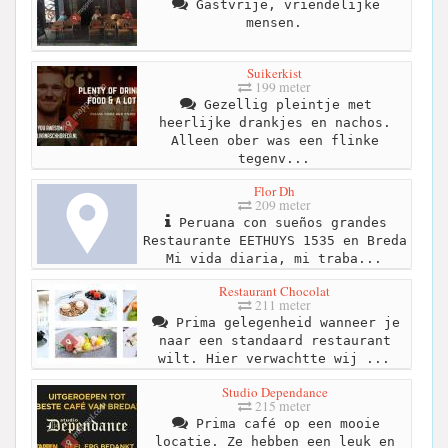
Gastvrije, vriendelijke
mensen.
Suikerkist
199 meter
Gezellig pleintje met
heerlijke drankjes en nachos.
Alleen ober was een flinke
tegenv...
Flor Dh
209 meter
Peruana con sueños grandes
Restaurante EETHUYS 1535 en Breda
Mi vida diaria, mi traba...
Restaurant Chocolat
211 meter
Prima gelegenheid wanneer je
naar een standaard restaurant
wilt. Hier verwachtte wij ...
Studio Dependance
215 meter
Prima café op een mooie
locatie. Ze hebben een leuk en