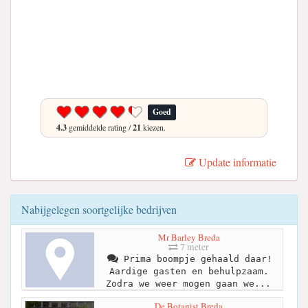
Goed
4.3
gemiddelde rating /
21
kiezen.
Update informatie
Nabijgelegen soortgelijke bedrijven
Mr Barley Breda
7 meter
Prima boompje gehaald daar!
Aardige gasten en behulpzaam.
Zodra we weer mogen gaan we...
De Botanist Breda