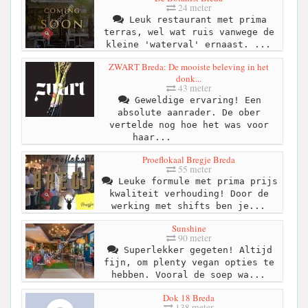
24 meter
Leuk restaurant met prima
terras, wel wat ruis vanwege de
kleine 'waterval' ernaast. ...
ZWART Breda: De mooiste beleving in het
donk...
43 meter
Geweldige ervaring! Een
absolute aanrader. De ober
vertelde nog hoe het was voor
haar...
Proeflokaal Bregje Breda
55 meter
Leuke formule met prima prijs
kwaliteit verhouding! Door de
werking met shifts ben je...
Sunshine
90 meter
Superlekker gegeten! Altijd
fijn, om plenty vegan opties te
hebben. Vooral de soep wa...
Dok 18 Breda
138 meter