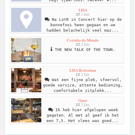
LISA
2 km
Na LotR in Concert hier op de
bonnefooi heen gegaan en we
hadden belachelijk veel maz...
Cozinha do Mundo
2 km
THE NEW TALK OF THE TOWN.
LISA Rotterdam
2 km
Wat een fijne plek, sfeervol,
goede service, attente bediening,
comfortabele zitplekk...
Ganii
2 km
Ik heb hier afgelopen week
gegeten. Al met al geef ik het
een 7,5. Het vlees was goed...