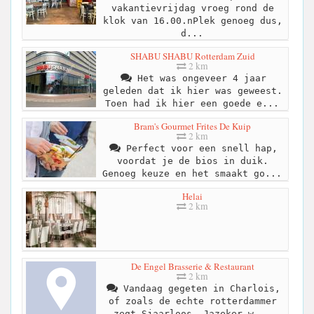
vakantievrijdag vroeg rond de
klok van 16.00.nPlek genoeg dus,
d...
SHABU SHABU Rotterdam Zuid
2 km
Het was ongeveer 4 jaar
geleden dat ik hier was geweest.
Toen had ik hier een goede e...
Bram's Gourmet Frites De Kuip
2 km
Perfect voor een snell hap,
voordat je de bios in duik.
Genoeg keuze en het smaakt go...
Helai
2 km
De Engel Brasserie & Restaurant
2 km
Vandaag gegeten in Charlois,
of zoals de echte rotterdammer
zegt Sjaarloos. Jazeker w...