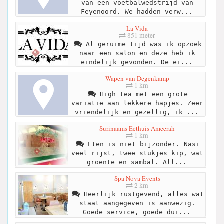
van een voetbalwedstrijd van
Feyenoord. We hadden verw...
La Vida
851 meter
Al geruime tijd was ik opzoek
naar een salon en deze heb ik
eindelijk gevonden. De ei...
Wapen van Degenkamp
1 km
High tea met een grote
variatie aan lekkere hapjes. Zeer
vriendelijk en gezellig, ik ...
Surinaams Eethuis Ameerah
1 km
Eten is niet bijzonder. Nasi
veel rijst, twee stukjes kip, wat
groente en sambal. All...
Spa Nova Events
2 km
Heerlijk rustgevend, alles wat
staat aangegeven is aanwezig.
Goede service, goede dui...