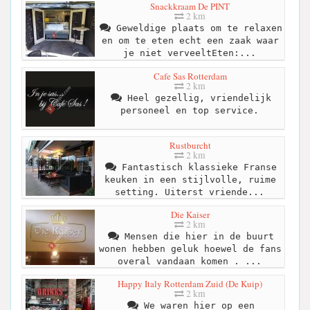
Snackkraam De PINT
2 km
Geweldige plaats om te relaxen
en om te eten echt een zaak waar
je niet verveeltEten:...
Cafe Sas Rotterdam
2 km
Heel gezellig, vriendelijk
personeel en top service.
Rustburcht
2 km
Fantastisch klassieke Franse
keuken in een stijlvolle, ruime
setting. Uiterst vriende...
Die Kaiser
2 km
Mensen die hier in de buurt
wonen hebben geluk hoewel de fans
overal vandaan komen . ...
Happy Italy Rotterdam Zuid (De Kuip)
2 km
We waren hier op een