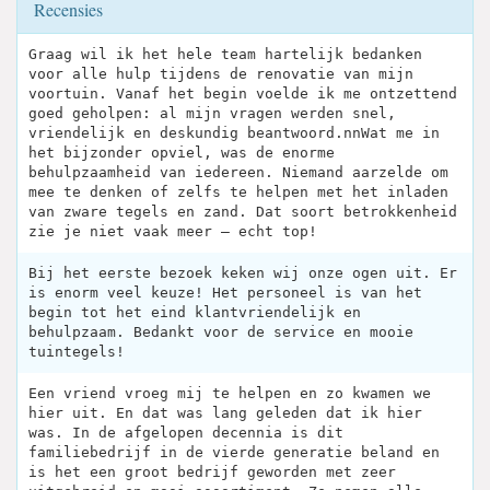
Recensies
Graag wil ik het hele team hartelijk bedanken
voor alle hulp tijdens de renovatie van mijn
voortuin. Vanaf het begin voelde ik me ontzettend
goed geholpen: al mijn vragen werden snel,
vriendelijk en deskundig beantwoord.nnWat me in
het bijzonder opviel, was de enorme
behulpzaamheid van iedereen. Niemand aarzelde om
mee te denken of zelfs te helpen met het inladen
van zware tegels en zand. Dat soort betrokkenheid
zie je niet vaak meer – echt top!
Bij het eerste bezoek keken wij onze ogen uit. Er
is enorm veel keuze! Het personeel is van het
begin tot het eind klantvriendelijk en
behulpzaam. Bedankt voor de service en mooie
tuintegels!
Een vriend vroeg mij te helpen en zo kwamen we
hier uit. En dat was lang geleden dat ik hier
was. In de afgelopen decennia is dit
familiebedrijf in de vierde generatie beland en
is het een groot bedrijf geworden met zeer