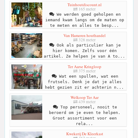
Tuinhoutdiscount.nl
165 meter
We werden goed geholpen en
iemand kwam langs om de maten op
te meten en alles te besp...
Van Hameren houthandel
328 meter
Ook als particulier kan je
hier komen. Zelfs voor één
artikel. Ze helpen je van A to...
Ter Aarse Kringloop
375 meter
Wat een spullen, wat een
frutsels. Denk je dat je alles
hebt gezien zit er achterin n...
Welkoop Ter Aar
439 meter
Top personeel, nooit te
beroerd om je even te helpen.
Groot assortiment voor een
rela...
Kwekerij De Kleerkast