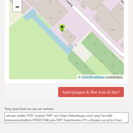
−
©
OpenStreetMap
contributors
Aanwijzingen & Hoe kom ik hier?
Voeg deze kaart toe aan uw website;