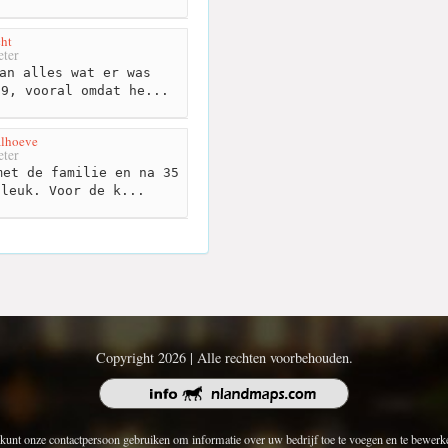
ht
ter
an alles wat er was
-9, vooral omdat he...
alhoeve
ter
et de familie en na 35
 leuk. Voor de k...
Copyright 2026 | Alle rechten voorbehouden.
kunt onze contactpersoon gebruiken om informatie over uw bedrijf toe te voegen en te bewerk