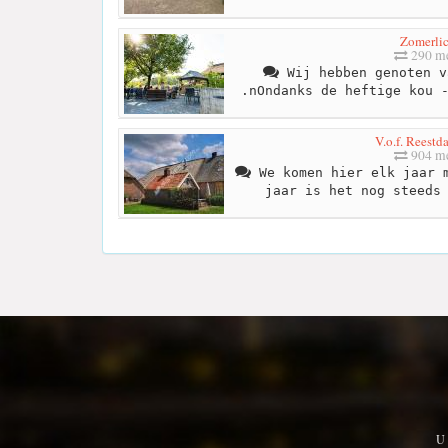
Zomerlic
290 me
Wij hebben genoten v
.nOndanks de heftige kou 
V.o.f. Reestd
904 me
We komen hier elk jaar m
jaar is het nog steeds
U 