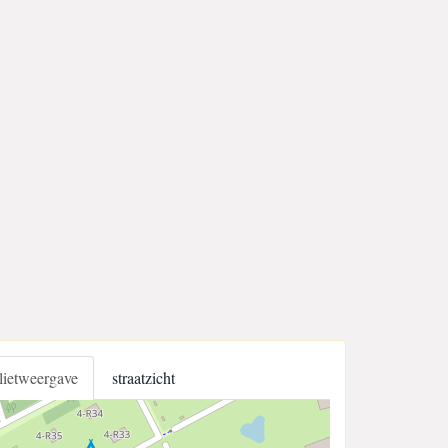
llietweergave
straatzicht