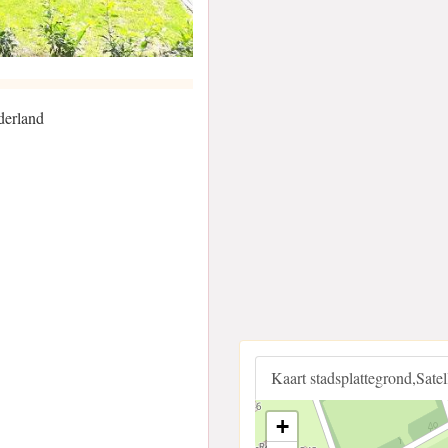
derland
Kaart stadsplattegrond,Sate
+