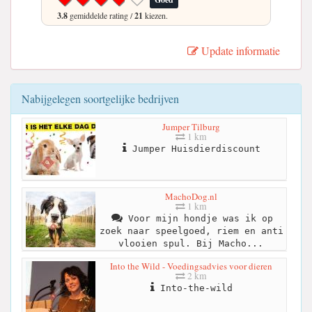
3.8
gemiddelde rating /
21
kiezen.
Update informatie
Nabijgelegen soortgelijke bedrijven
Jumper Tilburg
1 km
Jumper Huisdierdiscount
MachoDog.nl
1 km
Voor mijn hondje was ik op
zoek naar speelgoed, riem en anti
vlooien spul. Bij Macho...
Into the Wild - Voedingsadvies voor dieren
2 km
Into-the-wild