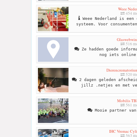
Weee Nede
454 me
Weee Nederland is een 
systeem. Voor consumente
Glaswebwin
516 me
Ze hadden goede informa
nog iets online
Dierencrematoriu
520 me
2 dagen geleden afscheid
jillz .netjes en met v
Mobilis TBI
561 me
Mooie partner van
IHC Vremac Cyli
563 me