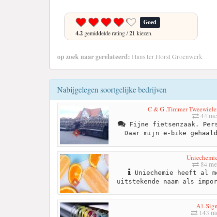
Goed
4.2
gemiddelde rating /
21
kiezen.
op zoek naar gerelateerd:
Hans ter Horst Groenwerk
Nabijgelegen soortgelijke bedrijven
C & G .Timmer Tweewiele
44 me
Fijne fietsenzaak. Pers
Daar mijn e-bike gehaal
Uniechemie
84 me
Uniechemie heeft al m
uitstekende naam als impo
A1-Sig
143 me