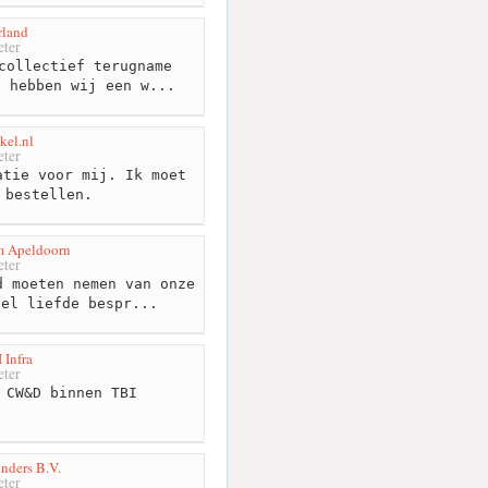
rland
ter
collectief terugname
n hebben wij een w...
kel.nl
ter
tie voor mij. Ik moet
 bestellen.
m Apeldoorn
ter
 moeten nemen van onze
eel liefde bespr...
 Infra
ter
 CW&D binnen TBI
nders B.V.
ter