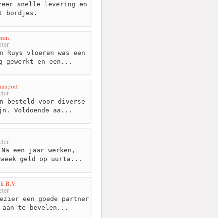
eer snelle levering en
t bordjes.
eren
ter
n Ruys vloeren was een
g gewerkt en een...
ransport
ter
n besteld voor diverse
jn. Voldoende aa...
n
ter
Na een jaar werken,
 week geld op uurta...
k B.V.
ter
ezier een goede partner
 aan te bevelen...