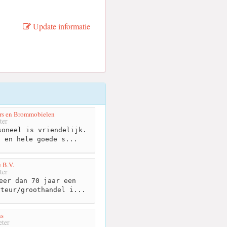
Update informatie
rs en Brommobielen
ter
oneel is vriendelijk.
d en hele goede s...
 B.V.
ter
eer dan 70 jaar een
rteur/groothandel i...
ns
ter