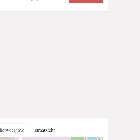
llietweergave
straatzicht