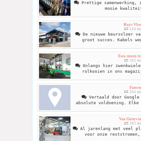
Prettige samenwerking, z
mooie kwalitei
Ruys Vlo
144 me
De nieuwe beursvloer va
groot succes. Kabels we
Esra intern t
162 me
Onlangs hier zwenkwiele
rolkooien in ons magazi
Fareo
344 me
Vertaald door Google 
absolute voldoening. Elke
Van Gerrevin
385 me
Al jarenlang met veel pl
voor onze reststromen,