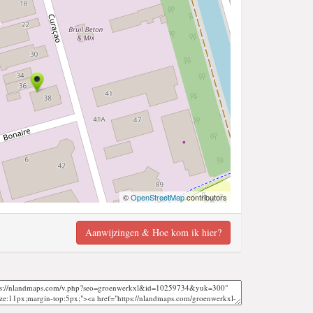
©
OpenStreetMap
contributors
Aanwijzingen & Hoe kom ik hier?