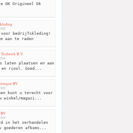
e OK Origineel Ok
skleding
ter
voor bedrijfskleding!
om aan te raden
 Techniek B.V.
ter
s laten plaatsen en aan
 en riool. Goed...
htingen BV
ter
en kunt u terecht voor
w winkel/magazi...
k BV
ter
d in het verhandelen
v goederen afkoms...