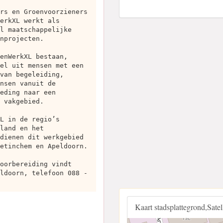
rs en Groenvoorzieners
erkXL werkt als
l maatschappelijke
nprojecten.
enWerkXL bestaan,
el uit mensen met een
van begeleiding,
nsen vanuit de
eding naar een
 vakgebied.
L in de regio’s
land en het
dienen dit werkgebied
etinchem en Apeldoorn.
oorbereiding vindt
ldoorn, telefoon 088 -
Kaart stadsplattegrond,Sate