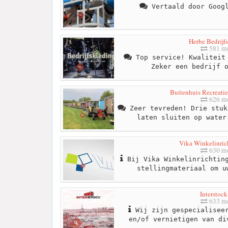
Vertaald door Googl
Herbe Bedrijf
581 me
Top service! Kwaliteit 
Zeker een bedrijf 
Buitenhuis Recreatie
626 me
Zeer tevreden! Drie stuk
laten sluiten op water
Vika Winkelinric
630 me
Bij Vika Winkelinrichting
stellingmateriaal om u
Interstoc
633 me
Wij zijn gespecialiseer
en/of vernietigen van di