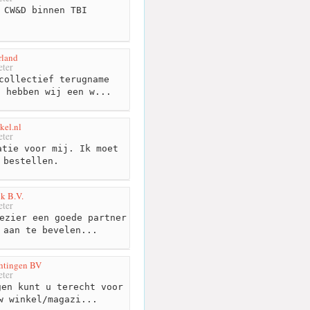
 CW&D binnen TBI
rland
ter
collectief terugname
n hebben wij een w...
kel.nl
ter
tie voor mij. Ik moet
 bestellen.
k B.V.
ter
ezier een goede partner
 aan te bevelen...
htingen BV
ter
en kunt u terecht voor
w winkel/magazi...