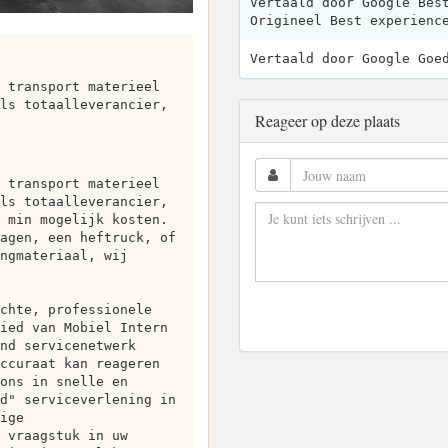
Vertaald door Google Bes
Origineel Best experienc
Vertaald door Google Goe
 transport materieel
ls totaalleverancier,
Reageer op deze plaats
 transport materieel
ls totaalleverancier,
 min mogelijk kosten.
agen, een heftruck, of
ngmateriaal, wij
chte, professionele
ied van Mobiel Intern
nd servicenetwerk
ccuraat kan reageren
ons in snelle en
d" serviceverlening in
ige
 vraagstuk in uw