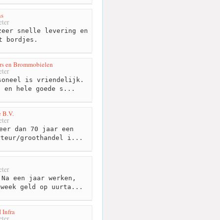
ns
ter
eer snelle levering en
t bordjes.
rs en Brommobielen
ter
oneel is vriendelijk.
d en hele goede s...
 B.V.
ter
eer dan 70 jaar een
rteur/groothandel i...
n
ter
Na een jaar werken,
 week geld op uurta...
 Infra
ter