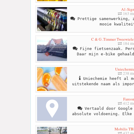
A1-Sig
163 me
Prettige samenwerking, z
mooie kwalitei
C & G .Timmer Tweewiele
184 me
Fijne fietsenzaak. Pers
Daar mijn e-bike gehaal
Uniechemie
238 me
Uniechemie heeft al m
uitstekende naam als impo
Fareo
412 me
Vertaald door Google 
absolute voldoening. Elke
Mobilis TBI
432 me