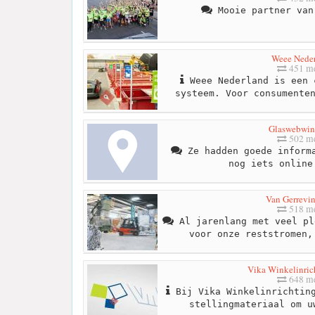
Mooie partner van
Weee Nede
451 me
Weee Nederland is een 
systeem. Voor consumente
Glaswebwin
502 me
Ze hadden goede informa
nog iets online
Van Gerrevin
518 me
Al jarenlang met veel pl
voor onze reststromen,
Vika Winkelinric
648 me
Bij Vika Winkelinrichting
stellingmateriaal om u