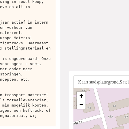
sing in zowel koop,
eve en all-in
jaar actief in intern
en verhuur van
materieel.
urope Material
zijntrucks. Daarnaast
x stellingmateriaal en
 is ongeëvenaard. Onze
voor ogen: u snel,
met onder meer
storingen,
ncepten, etc.
Kaart stadsplattegrond,Sate
+
n transport materieel
ls totaalleverancier,
−
 min mogelijk kosten.
agen, een heftruck, of
ngmateriaal, wij