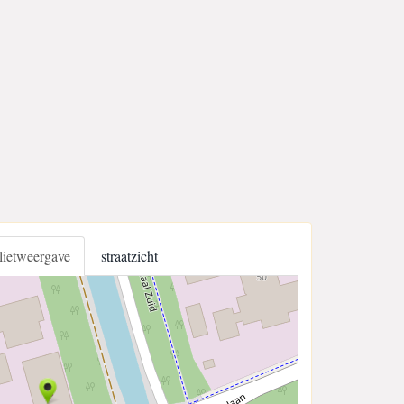
llietweergave
straatzicht