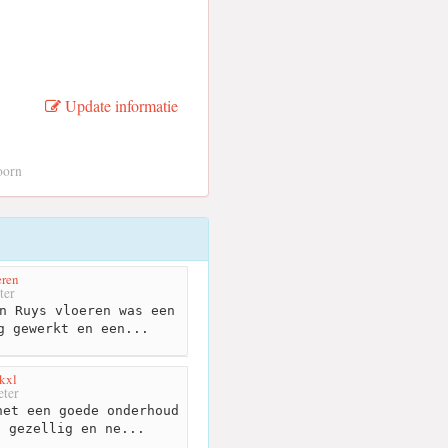
Update informatie
oorn
eren
ter
n Ruys vloeren was een
g gewerkt en een...
kxl
ter
et een goede onderhoud
g gezellig en ne...