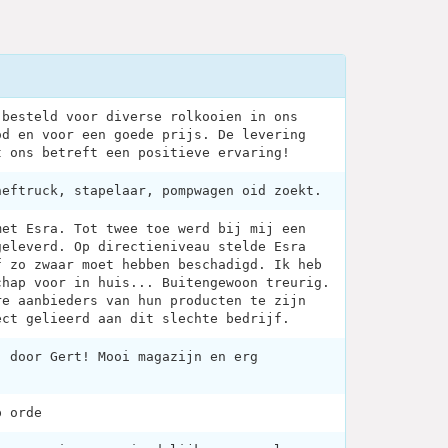
 besteld voor diverse rolkooien in ons
od en voor een goede prijs. De levering
t ons betreft een positieve ervaring!
heftruck, stapelaar, pompwagen oid zoekt.
met Esra. Tot twee toe werd bij mij een
geleverd. Op directieniveau stelde Esra
f zo zwaar moet hebben beschadigd. Ik heb
chap voor in huis... Buitengewoon treurig.
re aanbieders van hun producten te zijn
ect gelieerd aan dit slechte bedrijf.
, door Gert! Mooi magazijn en erg
p orde