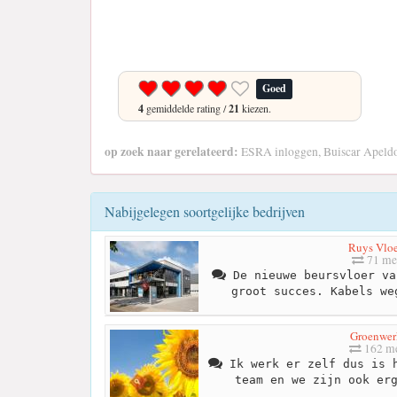
Goed
4
gemiddelde rating /
21
kiezen.
op zoek naar gerelateerd:
ESRA inloggen, Buiscar Apeld
Nabijgelegen soortgelijke bedrijven
Ruys Vlo
71 me
De nieuwe beursvloer va
groot succes. Kabels we
Groenwer
162 me
Ik werk er zelf dus is h
team en we zijn ook er