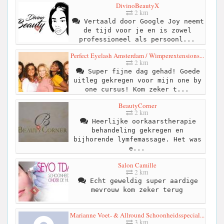
DivinoBeautyX
2 km
Vertaald door Google Joy neemt
de tijd voor je en is zowel
professioneel als persoonl...
Perfect Eyelash Amsterdam / Wimperextensions...
2 km
Super fijne dag gehad! Goede
uitleg gekregen voor mijn one by
one cursus! Kom zeker t...
BeautyCorner
2 km
Heerlijke oorkaarstherapie
behandeling gekregen en
bijhorende lymfemassage. Het was
e...
Salon Camille
2 km
Echt geweldig super aardige
mevrouw kom zeker terug
Marianne Voet- & Allround Schoonheidsspecial...
3 km