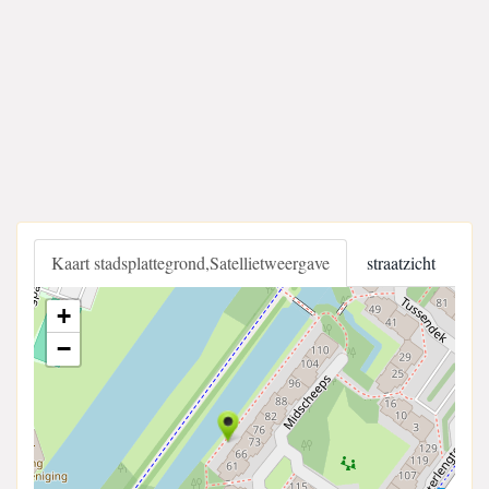
Kaart stadsplattegrond,Satellietweergave
straatzicht
+
−