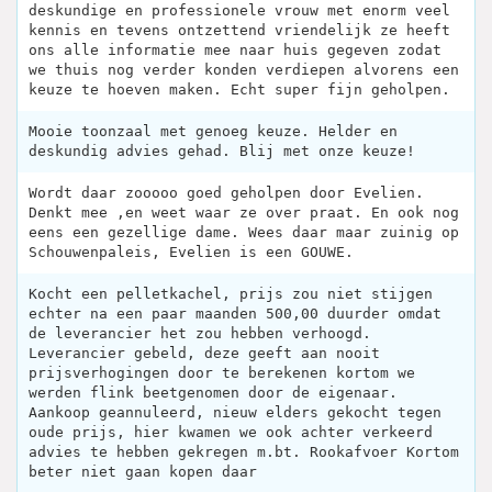
deskundige en professionele vrouw met enorm veel
kennis en tevens ontzettend vriendelijk ze heeft
ons alle informatie mee naar huis gegeven zodat
we thuis nog verder konden verdiepen alvorens een
keuze te hoeven maken. Echt super fijn geholpen.
Mooie toonzaal met genoeg keuze. Helder en
deskundig advies gehad. Blij met onze keuze!
Wordt daar zooooo goed geholpen door Evelien.
Denkt mee ,en weet waar ze over praat. En ook nog
eens een gezellige dame. Wees daar maar zuinig op
Schouwenpaleis, Evelien is een GOUWE.
Kocht een pelletkachel, prijs zou niet stijgen
echter na een paar maanden 500,00 duurder omdat
de leverancier het zou hebben verhoogd.
Leverancier gebeld, deze geeft aan nooit
prijsverhogingen door te berekenen kortom we
werden flink beetgenomen door de eigenaar.
Aankoop geannuleerd, nieuw elders gekocht tegen
oude prijs, hier kwamen we ook achter verkeerd
advies te hebben gekregen m.bt. Rookafvoer Kortom
beter niet gaan kopen daar