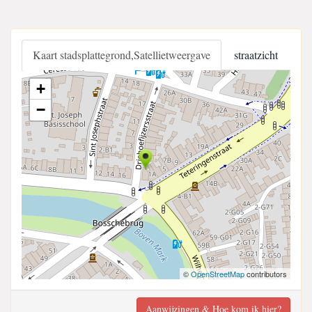
Kaart stadsplattegrond,Satellietweergave
straatzicht
+
−
©
OpenStreetMap
contributors
Aanwijzingen & Hoe kom ik hier?