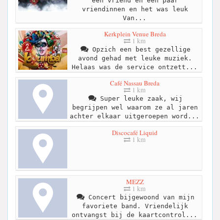
een vriend en een paar
vriendinnen en het was leuk
Van...
Kerkplein Venue Breda
1 km
Opzich een best gezellige
avond gehad met leuke muziek.
Helaas was de service ontzett...
Café Nassau Breda
1 km
Super leuke zaak, wij
begrijpen wel waarom ze al jaren
achter elkaar uitgeroepen word...
Discocafé Liquid
1 km
MEZZ
1 km
Concert bijgewoond van mijn
favoriete band. Vriendelijk
ontvangst bij de kaartcontrol...