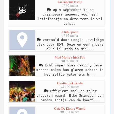
Graanbeurs Breda
95 meter
Op 9 september in de
graanbeurs geweest voor een
latinfeestje en deze tent is wel
ech...
Club Spock
95 meter
Vertaald door Google Geweldige
plek voor EDM. Deze en een andere
club in Breda is mij...
Mad Molly's Irish Pub
99 meter
Echt super vies gewoon, deze
mensen maken hun glazen schoon in
het zelfde water als h...
Feestfabriek Breda
100 meter
Efficient snel en zeker
proberen waard. Elke 5minuten een
random shotje van de kaart...
Cafe De Kleine Wereld
101 meter