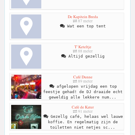
De Kapitein Breda
87 meter
Wat een top tent
T' Keteltje
88 meter
Altijd gezellig
Café Dunne
89 meter
afgelopen vrijdag een top
feestje gehad! de DJ draaide echt
geweldig alle lekkere num...
Café de Kater
91 meter
Gezellg café, helaas wel lauwe
koffie. En regelmatig zijn de
toiletten niet netjes sc...