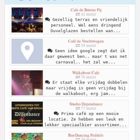
Cafe de Bruine Pij
42 meter
Gezellig terras en vriendelijk
personeel. Wel eens dringend
Duvelglazen bestellen wan...
Café de Vrachtwagen
59 meter
Geen idee google zegt dat ik
daar geweest ben.. maar t was net
carnaval.. het zal we...
Walkabout Cafe
76 meter
Er staat elke vrijdag dobbelen
maar vrijdag is geen vrijdag bij
de walkabout, erg jam...
Studio Dependance
77 meter
Prima café op een mooie
locatie. Ze hebben een leuk en
lekker speciaalbier assortimen...
Bar-Dancing Peddels
79 meter