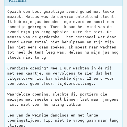
Opzich een best gezellige avond gehad met leuke
muziek. Helaas was de service ontzettend slecht.
Ik heb mijn jas beneden ingeleverd en nooit een
bonnetje gekregen. Toen ik aan het eind van de
avond mijn jas ging ophalen lukte dit niet. De
mensen van de garderobe + het personeel wat daar
stond waren totaal niet behulpzaam en zijn mijn
jas niet eens gaan zoeken. Ik moest maar wachten
tot heel de tent leeg was. Helaas nu mijn jas nog
steeds niet terug.
Grandioze opening? Nee 1 uur wachten in de rij
met een kaartje, om vervolgens te zien dat het
uitgestorven is, bar slechte dj-s, 12 euro voor
een baco, geen sfeer, tijdverspilling..
Waardeloze opening, slechte dj, portiers die
meisjes met sneakers wel binnen laat maar jongens
niet. niet voor herhaling vatbaar
Een van de weinige dancings en met lange
openingstijden. Tip: niet te vroeg gaan maar lang
blijven.