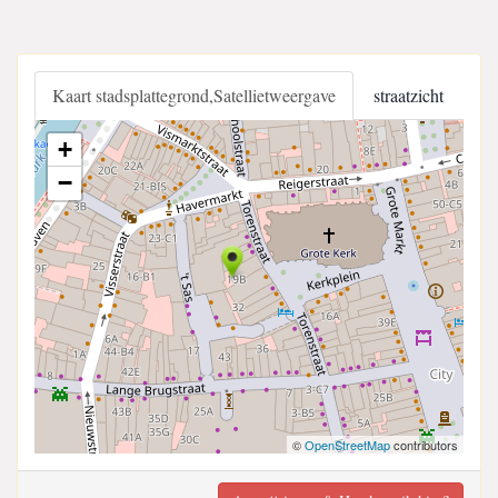
Kaart stadsplattegrond,Satellietweergave
straatzicht
+
−
©
OpenStreetMap
contributors