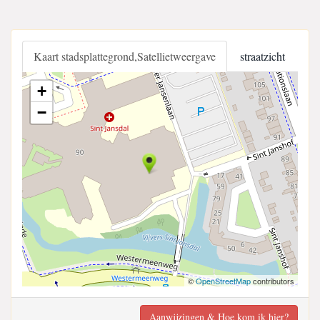
Kaart stadsplattegrond,Satellietweergave
straatzicht
+
−
©
OpenStreetMap
contributors
Aanwijzingen & Hoe kom ik hier?