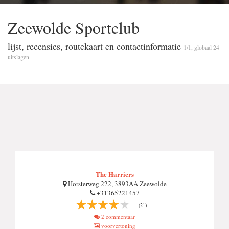
Zeewolde Sportclub
lijst, recensies, routekaart en contactinformatie
1/1, globaal 24
uitslagen
The Harriers
Horsterweg 222, 3893AA Zeewolde
+31365221457
(21)
2 commentaar
voorvertoning