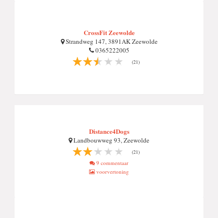
CrossFit Zeewolde
Strandweg 147, 3891AK Zeewolde
0365222005
(21)
Distance4Dogs
Landbouwweg 93, Zeewolde
(21)
9 commentaar
voorvertoning