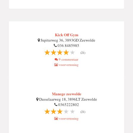
Kick Off Gym
Jupiterweg 36, 3893GD Zeewolde
036 8485985
(21)
9 commentaar
voorvertoning
Manege zeewolde
Dasselaarweg 18, 3896LT Zeewolde
0365222802
(21)
voorvertoning