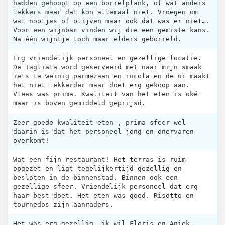
hadden gehoopt op een borrelplank, of wat anders
lekkers maar dat kon allemaal niet. Vroegen om
wat nootjes of olijven maar ook dat was er niet….
Voor een wijnbar vinden wij die een gemiste kans.
Na één wijntje toch maar elders geborreld.
Erg vriendelijk personeel en gezellige locatie.
De Tagliata word geserveerd met naar mijn smaak
iets te weinig parmezaan en rucola en de ui maakt
het niet lekkerder maar doet erg gekoop aan.
Vlees was prima. Kwaliteit van het eten is oké
maar is boven gemiddeld geprijsd.
Zeer goede kwaliteit eten , prima sfeer wel
daarin is dat het personeel jong en onervaren
overkomt!
Wat een fijn restaurant! Het terras is ruim
opgezet en ligt tegelijkertijd gezellig en
besloten in de binnenstad. Binnen ook een
gezellige sfeer. Vriendelijk personeel dat erg
haar best doet. Het eten was goed. Risotto en
tournedos zijn aanraders.
Het was erg gezellig, ik wil Floris en Aniek