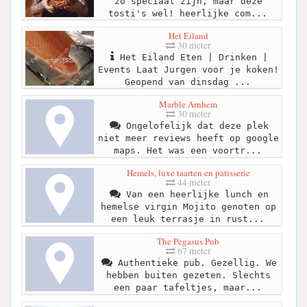
zo speciaal zijn, maar deze
tosti's wel! heerlijke com...
Het Eiland
30 meter
Het Eiland Eten | Drinken |
Events Laat Jurgen voor je koken!
Geopend van dinsdag ...
Marble Arnhem
30 meter
Ongelofelijk dat deze plek
niet meer reviews heeft op google
maps. Het was een voortr...
Hemels, luxe taarten en patisserie
44 meter
Van een heerlijke lunch en
hemelse virgin Mojito genoten op
een leuk terrasje in rust...
The Pegasus Pub
67 meter
Authentieke pub. Gezellig. We
hebben buiten gezeten. Slechts
een paar tafeltjes, maar...