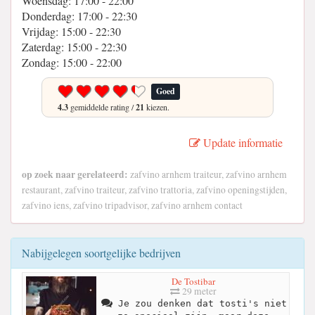
Woensdag: 17:00 - 22:00
Donderdag: 17:00 - 22:30
Vrijdag: 15:00 - 22:30
Zaterdag: 15:00 - 22:30
Zondag: 15:00 - 22:00
Goed
4.3
gemiddelde rating /
21
kiezen.
Update informatie
op zoek naar gerelateerd:
zafvino arnhem traiteur, zafvino arnhem
restaurant, zafvino traiteur, zafvino trattoria, zafvino openingstijden,
zafvino iens, zafvino tripadvisor, zafvino arnhem contact
Nabijgelegen soortgelijke bedrijven
De Tostibar
29 meter
Je zou denken dat tosti's niet