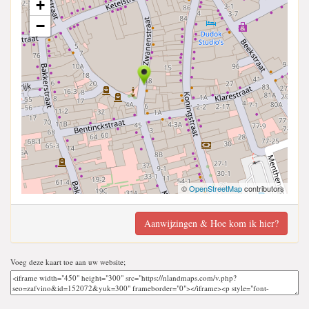
+
−
©
OpenStreetMap
contributors
Aanwijzingen & Hoe kom ik hier?
Voeg deze kaart toe aan uw website;