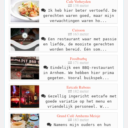
Cafe Verheyden
138 meter
Ik heb hier beter vertoefd. De
gerechten waren goed, maar mijn
verwachtingen waren ho...
Cuisson
163 meter
Een restaurant waar met passie
en liefde, de mooiste gerechten
worden bereid. Één som...
Foodbarbq
171 meter
Eindelijk een BBQ-restaurant
in Arnhem. We hebben hier prima
gegeten. Vooral buikspek...
Eetcafe Rubens
182 meter
Gezellig ingericht eetcafe met
goede variatie op het menu en
vriendelijk personeel. W...
Grand Café Arnhems Meisje
183 meter
Namens mijn ouders en hun