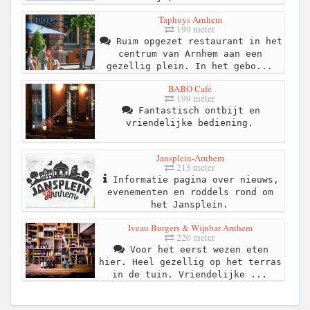
Taphuys Arnhem
199 meter
Ruim opgezet restaurant in het
centrum van Arnhem aan een
gezellig plein. In het gebo...
BABO Café
199 meter
Fantastisch ontbijt en
vriendelijke bediening.
Jansplein-Arnhem
215 meter
Informatie pagina over nieuws,
evenementen en roddels rond om
het Jansplein.
Iveau Burgers & Wijnbar Arnhem
220 meter
Voor het eerst wezen eten
hier. Heel gezellig op het terras
in de tuin. Vriendelijke ...