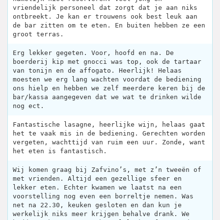
vriendelijk personeel dat zorgt dat je aan niks
ontbreekt. Je kan er trouwens ook best leuk aan
de bar zitten om te eten. En buiten hebben ze een
groot terras.
Erg lekker gegeten. Voor, hoofd en na. De
boerderij kip met gnocci was top, ook de tartaar
van tonijn en de affogato. Heerlijk! Helaas
moesten we erg lang wachten voordat de bediening
ons hielp en hebben we zelf meerdere keren bij de
bar/kassa aangegeven dat we wat te drinken wilde
nog ect.
Fantastische lasagne, heerlijke wijn, helaas gaat
het te vaak mis in de bediening. Gerechten worden
vergeten, wachttijd van ruim een uur. Zonde, want
het eten is fantastisch.
Wij komen graag bij Zafvino’s, met z’n tweeën of
met vrienden. Altijd een gezellige sfeer en
lekker eten. Echter kwamen we laatst na een
voorstelling nog even een borreltje nemen. Was
net na 22.30, keuken gesloten en dan kun je
werkelijk niks meer krijgen behalve drank. We