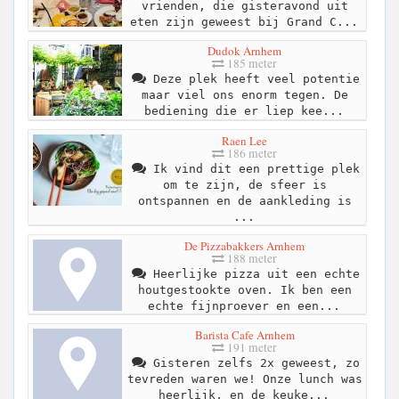
vrienden, die gisteravond uit
eten zijn geweest bij Grand C...
Dudok Arnhem
185 meter
Deze plek heeft veel potentie
maar viel ons enorm tegen. De
bediening die er liep kee...
Raen Lee
186 meter
Ik vind dit een prettige plek
om te zijn, de sfeer is
ontspannen en de aankleding is
...
De Pizzabakkers Arnhem
188 meter
Heerlijke pizza uit een echte
houtgestookte oven. Ik ben een
echte fijnproever en een...
Barista Cafe Arnhem
191 meter
Gisteren zelfs 2x geweest, zo
tevreden waren we! Onze lunch was
heerlijk, en de keuke...