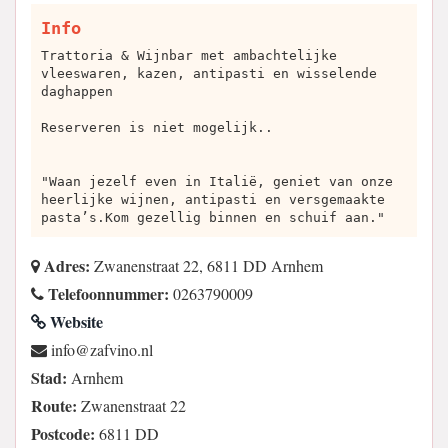
Info
Trattoria & Wijnbar met ambachtelijke
vleeswaren, kazen, antipasti en wisselende
daghappen
Reserveren is niet mogelijk..
"Waan jezelf even in Italië, geniet van onze
heerlijke wijnen, antipasti en versgemaakte
pasta’s.Kom gezellig binnen en schuif aan."
Adres:
Zwanenstraat 22, 6811 DD Arnhem
Telefoonnummer:
0263790009
Website
ln.onivfaz@ofni
Stad:
Arnhem
Route:
Zwanenstraat 22
Postcode:
6811 DD