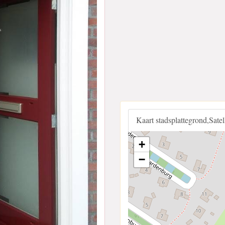
Kaart stadsplattegrond,Sate
+
−