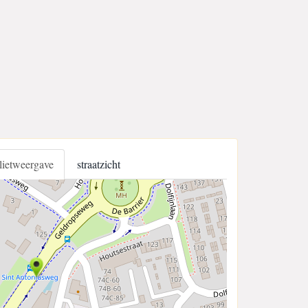
llietweergave
straatzicht