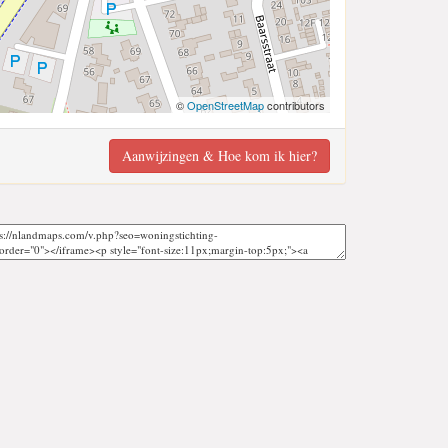
©
OpenStreetMap
contributors
Aanwijzingen & Hoe kom ik hier?