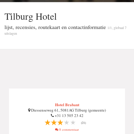
Ti̇lburg Hotel
lijst, recensies, routekaart en contactinformatie
1/1, globaal 7
uitslagen
Hotel Brabant
Diessenseweg 61, 5081AG Tilburg (gemeente)
+31 13 505 23 42
(21)
8 commentaar