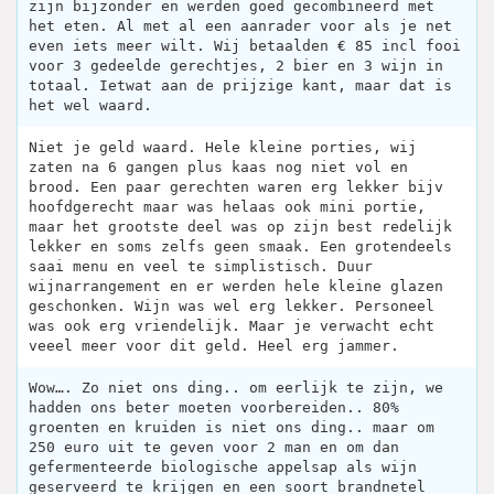
zijn bijzonder en werden goed gecombineerd met
het eten. Al met al een aanrader voor als je net
even iets meer wilt. Wij betaalden € 85 incl fooi
voor 3 gedeelde gerechtjes, 2 bier en 3 wijn in
totaal. Ietwat aan de prijzige kant, maar dat is
het wel waard.
Niet je geld waard. Hele kleine porties, wij
zaten na 6 gangen plus kaas nog niet vol en
brood. Een paar gerechten waren erg lekker bijv
hoofdgerecht maar was helaas ook mini portie,
maar het grootste deel was op zijn best redelijk
lekker en soms zelfs geen smaak. Een grotendeels
saai menu en veel te simplistisch. Duur
wijnarrangement en er werden hele kleine glazen
geschonken. Wijn was wel erg lekker. Personeel
was ook erg vriendelijk. Maar je verwacht echt
veeel meer voor dit geld. Heel erg jammer.
Wow…. Zo niet ons ding.. om eerlijk te zijn, we
hadden ons beter moeten voorbereiden.. 80%
groenten en kruiden is niet ons ding.. maar om
250 euro uit te geven voor 2 man en om dan
gefermenteerde biologische appelsap als wijn
geserveerd te krijgen en een soort brandnetel