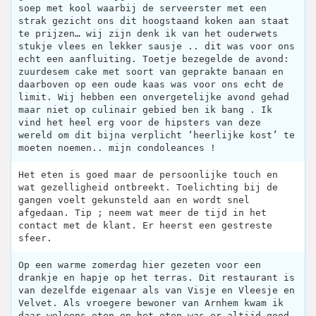
soep met kool waarbij de serveerster met een
strak gezicht ons dit hoogstaand koken aan staat
te prijzen… wij zijn denk ik van het ouderwets
stukje vlees en lekker sausje .. dit was voor ons
echt een aanfluiting. Toetje bezegelde de avond:
zuurdesem cake met soort van geprakte banaan en
daarboven op een oude kaas was voor ons echt de
limit. Wij hebben een onvergetelijke avond gehad
maar niet op culinair gebied ben ik bang . Ik
vind het heel erg voor de hipsters van deze
wereld om dit bijna verplicht ‘heerlijke kost’ te
moeten noemen.. mijn condoleances !
Het eten is goed maar de persoonlijke touch en
wat gezelligheid ontbreekt. Toelichting bij de
gangen voelt gekunsteld aan en wordt snel
afgedaan. Tip ; neem wat meer de tijd in het
contact met de klant. Er heerst een gestreste
sfeer.
Op een warme zomerdag hier gezeten voor een
drankje en hapje op het terras. Dit restaurant is
van dezelfde eigenaar als van Visje en Vleesje en
Velvet. Als vroegere bewoner van Arnhem kwam ik
daar weleens eten en het eten was er altijd goed.