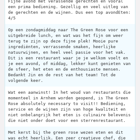
Fijne avond met verassende gerechten en vooral
een prima bediening. Gezellig en veel uitleg van
de gerechten en de wijnen. Dus een top avondEten:
4/5
Op een zondagmiddag naar The Green Rose voor een
uitgebreide lunch, en wat was het fijn om weer
terug te zijn op deze fijne plek! Mooie pure
ingrediënten, verrassende smaken, heerlijke
natuurwijnen, en heel veel passie voor het vak.
Dit is een restaurant waar je je welkom voelt en
je een avond, of middag, lekker kunt genieten van
de sfeer, het eten en de enthousiaste mensen.
Bedankt Jin en de rest van het team! Tot de
volgende keer.
Wat een aanwinst! In het woud van restaurants die
momenteel in Arnhem worden geopend, is The Green
Rose absolutely necessary to visit!! Bediening,
service en de wijnen zijn van hoge kwaliteit en
niet onbelangrijk het eten is culinaire belevenis
die niet onder doet voor een sterrenrestaurant.
Met kerst bij the green rose wezen eten en dit
was echt heerlijk. Een zeer creatieve chef, die