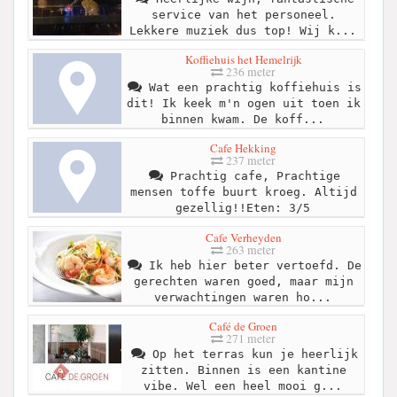
service van het personeel.
Lekkere muziek dus top! Wij k...
Koffiehuis het Hemelrijk
236 meter
Wat een prachtig koffiehuis is
dit! Ik keek m'n ogen uit toen ik
binnen kwam. De koff...
Cafe Hekking
237 meter
Prachtig cafe, Prachtige
mensen toffe buurt kroeg. Altijd
gezellig!!Eten: 3/5
Cafe Verheyden
263 meter
Ik heb hier beter vertoefd. De
gerechten waren goed, maar mijn
verwachtingen waren ho...
Café de Groen
271 meter
Op het terras kun je heerlijk
zitten. Binnen is een kantine
vibe. Wel een heel mooi g...