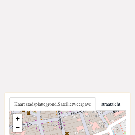
Kaart stadsplattegrond,Satellietweergave
straatzicht
+
−