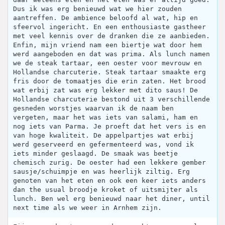
Dus ik was erg benieuwd wat we hier zouden
aantreffen. De ambience beloofd al wat, hip en
sfeervol ingericht. En een enthousiaste gastheer
met veel kennis over de dranken die ze aanbieden.
Enfin, mijn vriend nam een biertje wat door hem
werd aangeboden en dat was prima. Als lunch namen
we de steak tartaar, een oester voor mevrouw en
Hollandse charcuterie. Steak tartaar smaakte erg
fris door de tomaatjes die erin zaten. Het brood
wat erbij zat was erg lekker met dito saus! De
Hollandse charcuterie bestond uit 3 verschillende
gesneden worstjes waarvan ik de naam ben
vergeten, maar het was iets van salami, ham en
nog iets van Parma. Je proeft dat het vers is en
van hoge kwaliteit. De appelpartjes wat erbij
werd geserveerd en gefermenteerd was, vond ik
iets minder geslaagd. De smaak was beetje
chemisch zurig. De oester had een lekkere gember
sausje/schuimpje en was heerlijk ziltig. Erg
genoten van het eten en ook een keer iets anders
dan the usual broodje kroket of uitsmijter als
lunch. Ben wel erg benieuwd naar het diner, until
next time als we weer in Arnhem zijn.