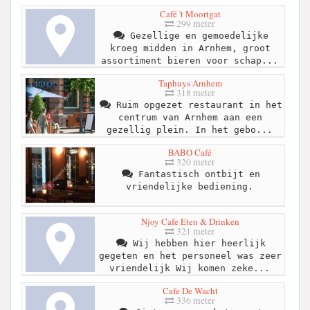
Café 't Moortgat
299 meter
Gezellige en gemoedelijke
kroeg midden in Arnhem, groot
assortiment bieren voor schap...
Taphuys Arnhem
318 meter
Ruim opgezet restaurant in het
centrum van Arnhem aan een
gezellig plein. In het gebo...
BABO Café
320 meter
Fantastisch ontbijt en
vriendelijke bediening.
Njoy Cafe Eten & Drinken
321 meter
Wij hebben hier heerlijk
gegeten en het personeel was zeer
vriendelijk Wij komen zeke...
Cafe De Wacht
336 meter