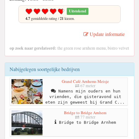
Uitstekend
4.7
gemiddelde rating /
21
kiezen.
Update informatie
op zoek naar gerelateerd:
the green rose arnhem menu, bistro velvet
Nabijgelegen soortgelijke bedrijven
Grand Café Arnhems Meisje
67 meter
Namens mijn ouders en hun
vrienden, die gisteravond uit
eten zijn geweest bij Grand C...
Bridge to Bridge Arnhem
77 meter
Bridge to Bridge Arnhem