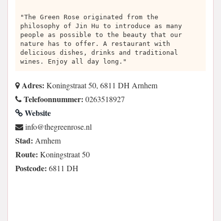
"The Green Rose originated from the
philosophy of Jin Hu to introduce as many
people as possible to the beauty that our
nature has to offer. A restaurant with
delicious dishes, drinks and traditional
wines. Enjoy all day long."
Adres:
Koningstraat 50, 6811 DH Arnhem
Telefoonnummer:
0263518927
Website
ln.esorneergeht@ofni
Stad:
Arnhem
Route:
Koningstraat 50
Postcode:
6811 DH