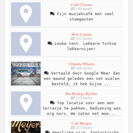
Café Classen
149 meter
Fijn muziekcafé met veel
stamgasten
Hola Lokma
162 meter
Leuke tent. Lekkere Turkse
lekkernijen!
Ultralite Wheels
168 meter
Vertaald door Google Meer dan
een maand geleden een set wielen
besteld, ik heb bijna ...
Bar Bodega Bij Ons
210 meter
Top locatie voor een een
terrasje te pakken, bediening was
erg nors. We zaten net moe...
Café Meijers
213 meter
Heerlijke wijn, fantastische