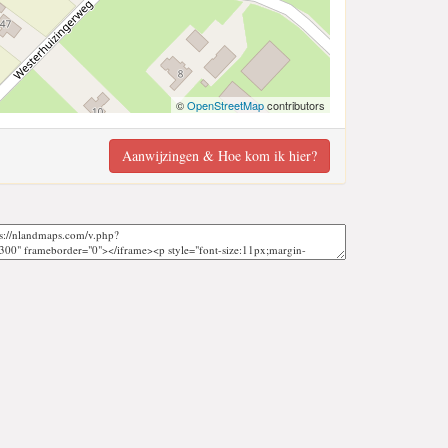
©
OpenStreetMap
contributors
Aanwijzingen & Hoe kom ik hier?