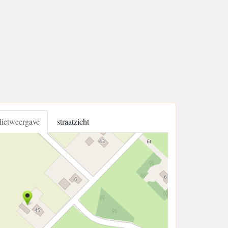
llietweergave
straatzicht