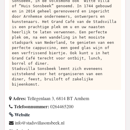
Sonsbeek, in de volksmond ook “Witte Villa”
of “Huis Sonsbeek” genoemd. In 1744 gebouwd
en in 2014 geheel gerenoveerd en ingericht
door Arnhemse ondernemers, ontwerpers en
kunstenaars. Het Grand Café van de Stadsvilla
is een prachtige plek om u en uw naasten
heerlijk te laten verwennen. Een perfecte
plek om, na een wandeling in het mooiste
stadspark van Nederland, te genieten van een
perfecte cappuccino, een goed glas wijn of
een verfrissend biertje. Ook kunt u in het
Grand Café terecht voor ontbijt, lunch,
borrel of diner.
Stadsvilla Sonsbeek leent zich eveneens
uitstekend voor het organiseren van een
diner, feest, bruiloft of zakelijke
bijeenkomst.
Adres:
Tellegenlaan 3, 6814 BT Arnhem
Telefoonnummer:
0264465200
Website
ln.keebsnosallivsdats@ofni