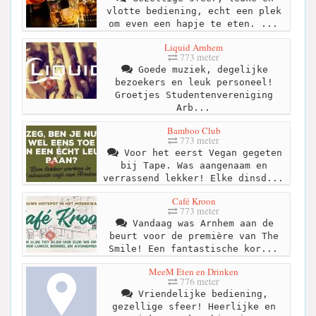
vlotte bediening, echt een plek
om even een hapje te eten. ...
Liquid Arnhem
773 meter
Goede muziek, degelijke
bezoekers en leuk personeel!
Groetjes Studentenvereniging
Arb...
Bamboo Club
773 meter
Voor het eerst Vegan gegeten
bij Tape. Was aangenaam en
verrassend lekker! Elke dinsd...
Café Kroon
773 meter
Vandaag was Arnhem aan de
beurt voor de première van The
Smile! Een fantastische kor...
MeeM Eten en Drinken
776 meter
Vriendelijke bediening,
gezellige sfeer! Heerlijke en