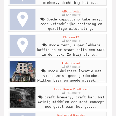
Arnhem., dicht bij het c...
ABC Libertas
655 meter
Goede cappuccino take away.
Zeer vriendelijke bediening en
gezellige uitstraling.
Platform 12
665 meter
Mooie tent, super lekkere
koffie en er staat zelfs een SNES
in de hoek. Zo blij als e...
Café Brigant
686 meter
Mooie duistere locatie met
vieze wc's, geen garderobe,
blikken bier en goede muziek. ...
Leroy Brown Proeflokaal
742 meter
Craft brewery, craft bar. Met
weinig middelen een mooi concept
neergezet waar het goe...
Restaurant Karakter