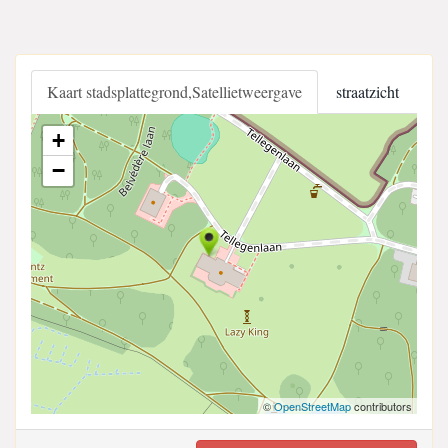
Kaart stadsplattegrond,Satellietweergave
straatzicht
+
−
©
OpenStreetMap
contributors