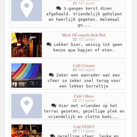
747 meter
3-gangen kerst diner
afgehaald. Vriendelijk geholpen
en heerlijk gegeten. Helemaal
go...
Mick O'Connells Irish Pub
752 meter
Lekker bier, weinig tot geen
keuze qua hapjes of eten.
Café Colours
762 meter
Zeker een aanrader wat een
sfeer zo zeker snel terug voor
een lekker borreltje
Café 't Huys
771 meter
Hier met vrienden op het
terras gezeten, gezellige plek en
vriendelijk en vlotte bedi...
Café STOUT
773 meter
Gezellige sfeer, leuke en