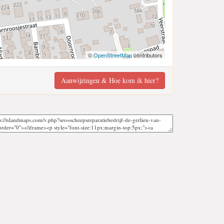
©
OpenStreetMap
contributors
Aanwijzingen & Hoe kom ik hier?