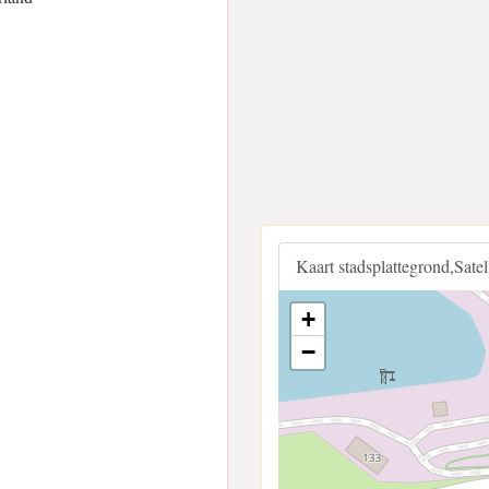
Kaart stadsplattegrond,Sate
+
−