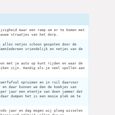
ijvigheid maar een ramp om er te komen met
nauwe straatjes van het dorp.
k alles netjes schoon gespoten door de
damnIedereen vriendelijk en netjes van de
oon met je auto op kunt rijden en waar de
eiken zijn. Handig als je veel spullen aan
zwerfafval opruimen en in ruil daarvoor
r en daar kunnen we dan de koekjes van
 per jaar een etentje van doen jammer dat
 daar dumpen het is een mooie plek om te
inds jaar en dag mogen wij ploeg wisselen