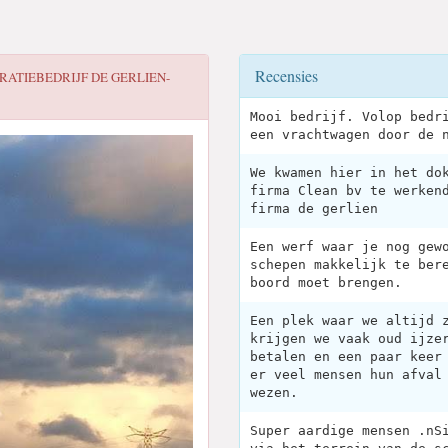
Recensies
RATIEBEDRIJF DE GERLIEN-
Mooi bedrijf. Volop bedr
een vrachtwagen door de 
We kwamen hier in het do
firma Clean bv te werken
firma de gerlien
Een werf waar je nog gew
schepen makkelijk te ber
boord moet brengen.
Een plek waar we altijd 
krijgen we vaak oud ijze
betalen en een paar keer
er veel mensen hun afval
wezen.
Super aardige mensen .nS