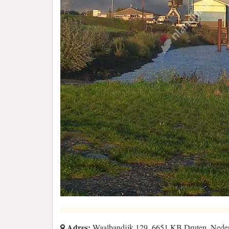
Adres:
Waalbandijk 129, 6651 KB Druten, Nede