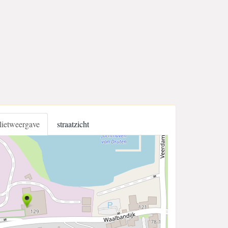
llietweergave
straatzicht