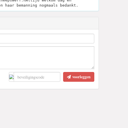
cheepswerf.nAltijd welkom dag en
en haar bemanning nogmaals bedankt.
voorleggen