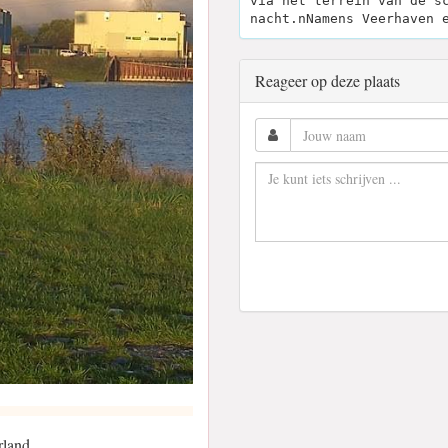
via het terrein van de s
nacht.nNamens Veerhaven 
Reageer op deze plaats
rland