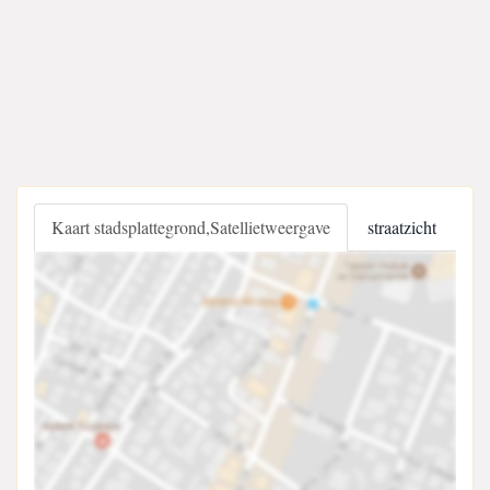
Kaart stadsplattegrond,Satellietweergave
straatzicht