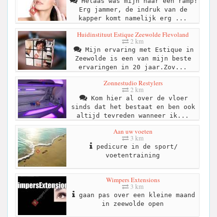
Helaas was mijn haar een ramp!
Erg jammer, de indruk van de
kapper komt namelijk erg ...
Huidinstituut Estique Zeewolde Flevoland
2 km
Mijn ervaring met Estique in
Zeewolde is een van mijn beste
ervaringen in 20 jaar.Zov...
Zonnestudio Restylers
2 km
Kom hier al over de vloer
sinds dat het bestaat en ben ook
altijd tevreden wanneer ik...
Aan uw voeten
3 km
pedicure in de sport/
voetentraining
Wimpers Extensions
3 km
gaan pas over een kleine maand
in zeewolde open