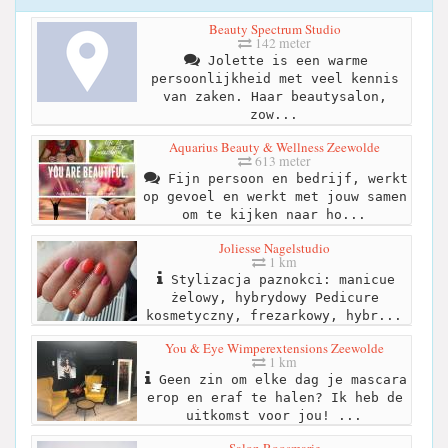
Beauty Spectrum Studio
142 meter
Jolette is een warme
persoonlijkheid met veel kennis
van zaken. Haar beautysalon,
zow...
Aquarius Beauty & Wellness Zeewolde
613 meter
Fijn persoon en bedrijf, werkt
op gevoel en werkt met jouw samen
om te kijken naar ho...
Joliesse Nagelstudio
1 km
Stylizacja paznokci: manicue
żelowy, hybrydowy Pedicure
kosmetyczny, frezarkowy, hybr...
You & Eye Wimperextensions Zeewolde
1 km
Geen zin om elke dag je mascara
erop en eraf te halen? Ik heb de
uitkomst voor jou! ...
Salon Roosmarie