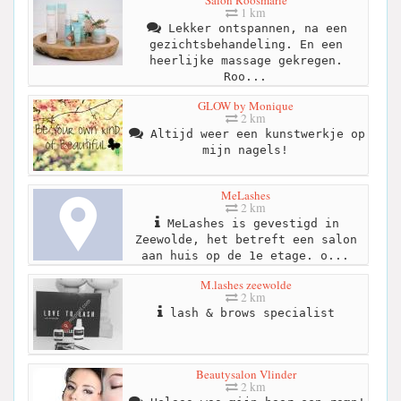
1 km
Lekker ontspannen, na een
gezichtsbehandeling. En een
heerlijke massage gekregen.
Roo...
GLOW by Monique
2 km
Altijd weer een kunstwerkje op
mijn nagels!
MeLashes
2 km
MeLashes is gevestigd in
Zeewolde, het betreft een salon
aan huis op de 1e etage. o...
M.lashes zeewolde
2 km
lash & brows specialist
Beautysalon Vlinder
2 km